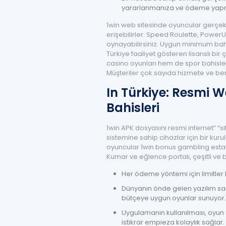
yararlanmanıza ve ödeme yapma
1win web sitesinde oyuncular gerçek z
erişebilirler. Speed ​​Roulette, Power
oynayabilirsiniz. Uygun minimum bah
Türkiye faaliyet gösteren lisanslı bi
casino oyunları hem de spor bahisler
Müşteriler çok sayıda hizmete ve bene
In Türkiye: Resmi W
Bahisleri
1win APK dosyasını resmi internet” “si
sistemine sahip cihazlar için bir kur
oyuncular 1win bonus gambling esta
Kumar ve eğlence portalı, çeşitli ve b
Her ödeme yöntemi için limitle
Dünyanın önde gelen yazılım sağla
bütçeye uygun oyunlar sunuyor.
Uygulamanın kullanılması, oyun 
istikrar empieza kolaylık sağlar.