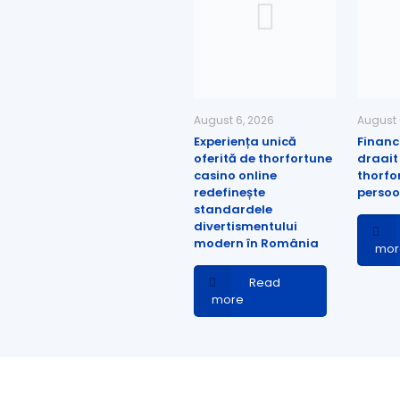
August 6, 2026
August 
Experiența unică
Financ
oferită de thorfortune
draait
casino online
thorfo
redefinește
persoo
standardele
divertismentului
modern în România
mor
Read
more