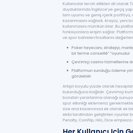
Kullanıcılar tercih ettikleri dil olara
duyduklarında İngilizce’ye geçiş yapa
tam uyumu ve geniş içerik portföyü, 
kazanmasını sağladı. Arayüz, yeni baş
kullanmasını mümkün kılar. Bu platform
fonksiyonlara erişim sağlar. Platfo
ve spor bahisleri fırsatlarını değerlen
Poker heyecanı, stratejiyi, mantığ
bir terme conseillé” “oyunudur.
Çevrimiçi casino hizmetlerine da
Platformun sunduğu ödeme yönte
görülebilir.
Artışın boyutu yüzde olarak hesaplanı
bulunduğuna bağlıdır. Çevrimiçi ku
bonstan yararlanma olanağı sunuyor
spor etkinliği eklemeniz gerekmektedi
size ana kazancınıza ek olarak ek bir
ekibi tarafından geliştirilen oyunlar 
Penalty, CoinFlip, Hilo, Dice empieza d
Her Kullanıcı Için G