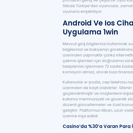
portalının geniş ve çeşitli bir oyun
Sitede Türkiye’den oyuncular, zamanım
oyununa erişebiliyor.
Android Ve Ios Ciha
Uygulama 1win
Mevcut giriş bilgilerinizi kullanmak s
bilgilerinizi ve bakiyenizi görebilirsi
üzerinden yapmaktır çünkü internett
çekme işlemleri için doğrulama sür
taleplerinin işlenmesi 72 saate kada
komisyon almaz, ancak bazı finansal 
Kullanıcılar e-posta, cep telefonu 
üzerinden de kayıt olabilirler. Sitenin g
güçlendirilmiştir ve müşterilerin kişisel
kullanıcı memnuniyeti ve güvenlik stan
düzenli güncellemeler ve özel bonus te
geliştirir. Platformun itibarı, uzun va
üzerine inşa edildi.
Casino’da %30’a Varan Para I