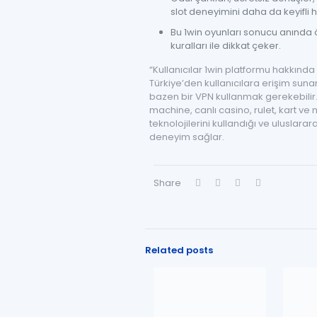
slot deneyimini daha da keyifli h
Bu 1win oyunları sonucu anında
kuralları ile dikkat çeker.
“Kullanıcılar 1win platformu hakkında s
Türkiye’den kullanıcılara erişim suna
bazen bir VPN kullanmak gerekebilir.
machine, canlı casino, rulet, kart ve 
teknolojilerini kullandığı ve uluslarar
deneyim sağlar.
Share
Related posts