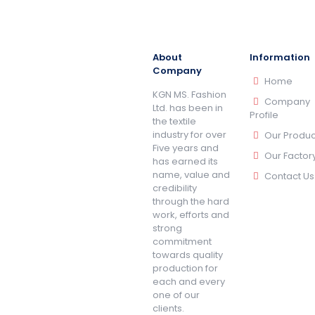
About
Information
Company
Home
KGN MS. Fashion
Company
Ltd. has been in
Profile
the textile
industry for over
Our Produc
Five years and
Our Factor
has earned its
name, value and
Contact Us
credibility
through the hard
work, efforts and
strong
commitment
towards quality
production for
each and every
one of our
clients.