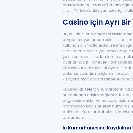
platformda bulunan diğer tüm eğlence 
sitesi, Türkiye’deki oyuncular için kul
Casino Için Ayrı Bi
Bu, kullanıcıların bölgesel kısıtlam
empieza oyunlarına kesintisiz erişim
kullanan aktif kullanıcılar, resmi u
sitesinden indirir. Uygulama Google 
yalnızca resmi siteden temin etmek
ayarlarında bilinmeyen kaynaklarda
Kullanıcılar web sitesini ziyaret” “ed
dokunur ve indirme işlemini başlatır
kısayol birkaç dakika içinde ekranda b
Kullanıcılar, telefon numaralarını ya 
hesaplarına erişim sağlarlar. Kullanı
düğmesine tıklar ve hesap oluşturma 
promosyon kodu, telefon numarası em
belirtirler. Kuralları kabul ettikleri
tamamlanır.
In Kumarhanesine Kaydolma 