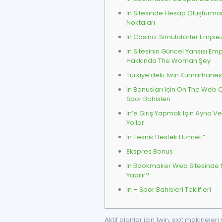
In Sitesinde Hesap Oluşturma
Noktaları
In Casino: Simülatörler Empie
In Sitesinin Güncel Yansısı Em
Hakkında The Woman Şey
Türkiye’deki 1win Kumarhanes
In Bonusları Için On The Web 
Spor Bahisleri
In’e Giriş Yapmak Için Ayna Ve 
Yollar
In Teknik Destek Hizmeti”
Ekspres Bonus
In Bookmaker Web Sitesinde N
Yapılır?
In – Spor Bahisleri Teklifleri
Aktif olanlar için 1win, slot makineleri