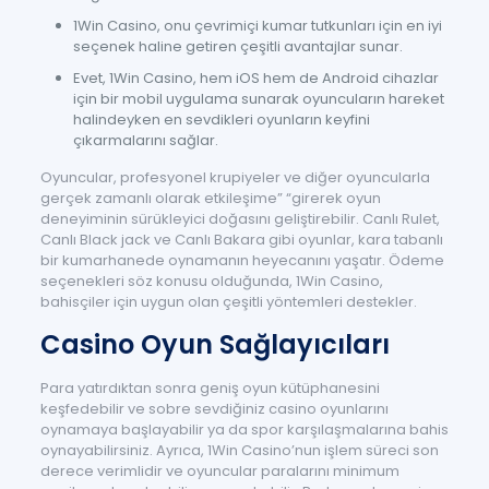
1Win Casino, onu çevrimiçi kumar tutkunları için en iyi
seçenek haline getiren çeşitli avantajlar sunar.
Evet, 1Win Casino, hem iOS hem de Android cihazlar
için bir mobil uygulama sunarak oyuncuların hareket
halindeyken en sevdikleri oyunların keyfini
çıkarmalarını sağlar.
Oyuncular, profesyonel krupiyeler ve diğer oyuncularla
gerçek zamanlı olarak etkileşime” “girerek oyun
deneyiminin sürükleyici doğasını geliştirebilir. Canlı Rulet,
Canlı Black jack ve Canlı Bakara gibi oyunlar, kara tabanlı
bir kumarhanede oynamanın heyecanını yaşatır. Ödeme
seçenekleri söz konusu olduğunda, 1Win Casino,
bahisçiler için uygun olan çeşitli yöntemleri destekler.
Casino Oyun Sağlayıcıları
Para yatırdıktan sonra geniş oyun kütüphanesini
keşfedebilir ve sobre sevdiğiniz casino oyunlarını
oynamaya başlayabilir ya da spor karşılaşmalarına bahis
oynayabilirsiniz. Ayrıca, 1Win Casino’nun işlem süreci son
derece verimlidir ve oyuncular paralarını minimum