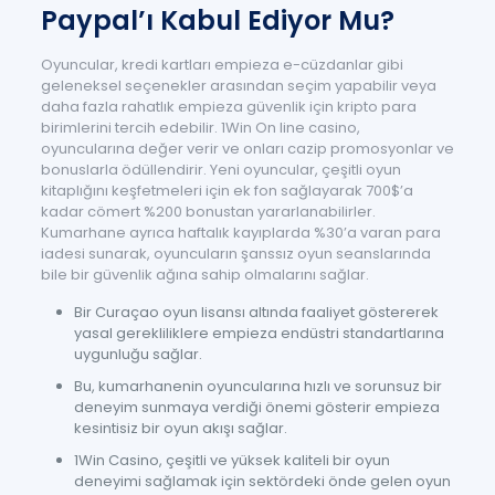
Paypal’ı Kabul Ediyor Mu?
Oyuncular, kredi kartları empieza e-cüzdanlar gibi
geleneksel seçenekler arasından seçim yapabilir veya
daha fazla rahatlık empieza güvenlik için kripto para
birimlerini tercih edebilir. 1Win On line casino,
oyuncularına değer verir ve onları cazip promosyonlar ve
bonuslarla ödüllendirir. Yeni oyuncular, çeşitli oyun
kitaplığını keşfetmeleri için ek fon sağlayarak 700$’a
kadar cömert %200 bonustan yararlanabilirler.
Kumarhane ayrıca haftalık kayıplarda %30’a varan para
iadesi sunarak, oyuncuların şanssız oyun seanslarında
bile bir güvenlik ağına sahip olmalarını sağlar.
Bir Curaçao oyun lisansı altında faaliyet göstererek
yasal gerekliliklere empieza endüstri standartlarına
uygunluğu sağlar.
Bu, kumarhanenin oyuncularına hızlı ve sorunsuz bir
deneyim sunmaya verdiği önemi gösterir empieza
kesintisiz bir oyun akışı sağlar.
1Win Casino, çeşitli ve yüksek kaliteli bir oyun
deneyimi sağlamak için sektördeki önde gelen oyun