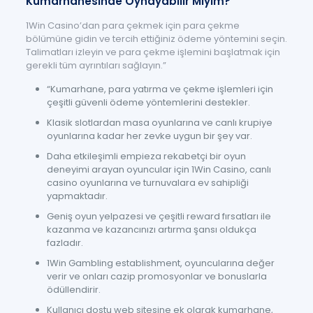
Kumarhanesinde Oynayabilir Miyim?
1Win Casino’dan para çekmek için para çekme
bölümüne gidin ve tercih ettiğiniz ödeme yöntemini seçin.
Talimatları izleyin ve para çekme işlemini başlatmak için
gerekli tüm ayrıntıları sağlayın.”
“Kumarhane, para yatırma ve çekme işlemleri için
çeşitli güvenli ödeme yöntemlerini destekler.
Klasik slotlardan masa oyunlarına ve canlı krupiye
oyunlarına kadar her zevke uygun bir şey var.
Daha etkileşimli empieza rekabetçi bir oyun
deneyimi arayan oyuncular için 1Win Casino, canlı
casino oyunlarına ve turnuvalara ev sahipliği
yapmaktadır.
Geniş oyun yelpazesi ve çeşitli reward fırsatları ile
kazanma ve kazancınızı artırma şansı oldukça
fazladır.
1Win Gambling establishment, oyuncularına değer
verir ve onları cazip promosyonlar ve bonuslarla
ödüllendirir.
Kullanıcı dostu web sitesine ek olarak kumarhane,