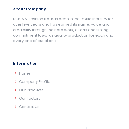
About Company
KGN MS. Fashion Ltd. has been in the textile industry for
over Five years and has earned its name, value and
credibility through the hard work, efforts and strong
commitment towards quality production for each and
every one of our clients.
Information
Home
Company Profile
Our Products
Our Factory
Contact Us