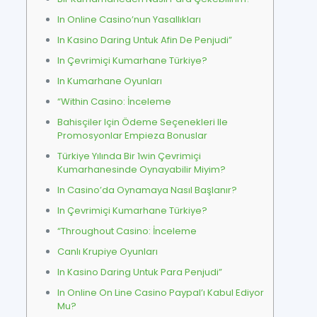
In Online Casino’nun Yasallıkları
In Kasino Daring Untuk Afin De Penjudi”
In Çevrimiçi Kumarhane Türkiye?
In Kumarhane Oyunları
“Within Casino: İnceleme
Bahisçiler Için Ödeme Seçenekleri Ile
Promosyonlar Empieza Bonuslar
Türkiye Yılında Bir 1win Çevrimiçi
Kumarhanesinde Oynayabilir Miyim?
In Casino’da Oynamaya Nasıl Başlanır?
In Çevrimiçi Kumarhane Türkiye?
“Throughout Casino: İnceleme
Canlı Krupiye Oyunları
In Kasino Daring Untuk Para Penjudi”
In Online On Line Casino Paypal’ı Kabul Ediyor
Mu?