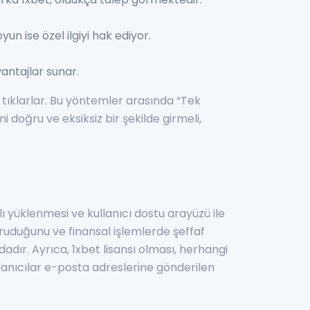
n ise özel ilgiyi hak ediyor.
antajlar sunar.
 tıklarlar. Bu yöntemler arasında “Tek
ini doğru ve eksiksiz bir şekilde girmeli,
lı yüklenmesi ve kullanıcı dostu arayüzü ile
 koruduğunu ve finansal işlemlerde şeffaf
dır. Ayrıca, 1xbet lisansı olması, herhangi
llanıcılar e-posta adreslerine gönderilen