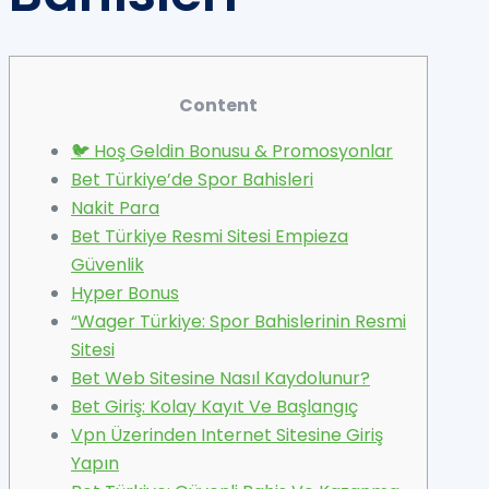
Content
🐦 Hoş Geldin Bonusu & Promosyonlar
Bet Türkiye’de Spor Bahisleri
Nakit Para
Bet Türkiye Resmi Sitesi Empieza
Güvenlik
Hyper Bonus
“Wager Türkiye: Spor Bahislerinin Resmi
Sitesi
Bet Web Sitesine Nasıl Kaydolunur?
Bet Giriş: Kolay Kayıt Ve Başlangıç
Vpn Üzerinden Internet Sitesine Giriş
Yapın