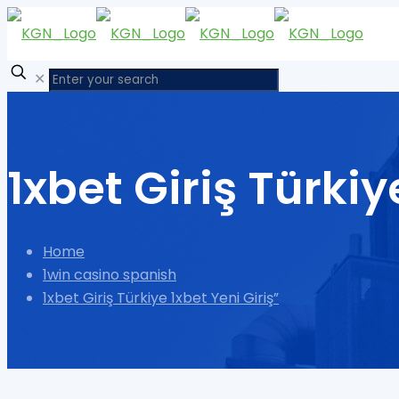
✕
1xbet Giriş Türkiy
Home
1win casino spanish
1xbet Giriş Türkiye 1xbet Yeni Giriş”