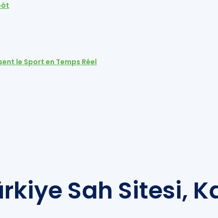
pôt
ssent le Sport en Temps Réel
ürkiye Sah Sitesi, K