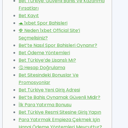
Bet Türkiye: Güvenli Bahis Ve Kazanma
Fırsatları
Bet Kayıt
🐢 1xbet Spor Bahisleri
🍓 Neden 1xbet Official Site’i
Seçmelisiniz?
Bet’te Nasıl Spor Bahisleri Oynanır?
Bet Ödeme Yöntemleri
Bet Türkiye’de Lisanslı Mı?
🤔 Hesap Doğrulama
Bet Sitesindeki Bonuslar Ve
Promosyonlar
Bet Türkiye Yeni Giriş Adresi
Bet’te Bahis Oynamak Güvenli Midir?
İlk Para Yatırma Bonusu
Bet Türkiye Resmi Sitesine Giriş Yapın
Para Yatırmak Empieza Çekmek Için
Hangi Ödeme Yöntemleri Mevcuttur?