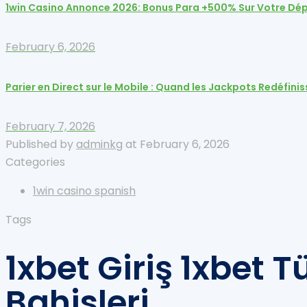
1win Casino Annonce 2026: Bonus Para +500% Sur Votre Dé
February 6, 2026
Parier en Direct sur le Mobile : Quand les Jackpots Redéfini
February 7, 2026
Published by
adminkg
at
February 6, 2026
Categories
1win casino spanish
Tags
1xbet Giriş 1xbet T
Bahisleri