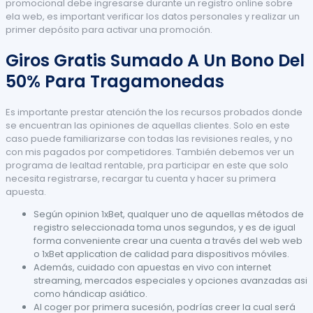
promocional debe ingresarse durante un registro online sobre
ela web, es important verificar los datos personales y realizar un
primer depósito para activar una promoción.
Giros Gratis Sumado A Un Bono Del
50% Para Tragamonedas
Es importante prestar atención the los recursos probados donde
se encuentran las opiniones de aquellas clientes. Solo en este
caso puede familiarizarse con todas las revisiones reales, y no
con mis pagados por competidores. También debemos ver un
programa de lealtad rentable, pra participar en este que solo
necesita registrarse, recargar tu cuenta y hacer su primera
apuesta.
Según opinion 1xBet, qualquer uno de aquellas métodos de
registro seleccionada toma unos segundos, y es de igual
forma conveniente crear una cuenta a través del web web
o 1xBet application de calidad para dispositivos móviles.
Además, cuidado con apuestas en vivo con internet
streaming, mercados especiales y opciones avanzadas asi
como hándicap asiático.
Al coger por primera sucesión, podrías creer la cual será