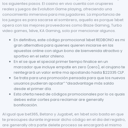
los siguientes pasos. El casino en vivo cuenta con crupieres
reales y juegos de Evolution Game playing, ofreciendo una
conocimiento inmersiva para mis jugadores. La importancia de
los juegos es para sacarse el sombrero, aquello es porque 1xbet
opera con las mejores proveedores como Blaze Gaming, Turbo
video games, 1xlive, KA Gaming, solo por mencionar algunos.
En definitiva, este código promocional 1xbet REDBONO es mi
gran alternativa para quienes quieren iniciarse en las
apuestas online con algun bono de bienvenida atractivo y
sportivo en el setor chileno.
En el se que el special primer tiempo finalice en un
marcador que incluye empate en zero (cero), el cirujano te
reintegrará un valor entre ma apostando hasta $22335 CLP.
Se trata para una promoción pensada para que los nuevos
usuarios pudieran apostar” “disadvantage más saldo
desde el primer día.
Esta oferta need de códigos promocionales por lo os quais
debes estar cortes para reclamar are generally
bonificación.
Al igual que bet365, Betano y Jugabet, en 1xbet solo basta en que
te preocupes durante ingresar dicho código en el dia del registro,
are generally otra parte delete proceso se encargará el mismo