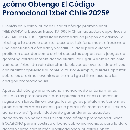
¿cómo Obtengo El Código
Promocional 1xbet Chile 2025?
Si estás en México, puedes usar el código promocional
“REDBONO” si buscas hasta $7, 000 MXN en apuestas deportivas o
$42, 400 MXN + 150 giros tidak bermodal en juegos de casino. La
1xbet app te da voie apostar desde su teléfono móvil, ofreciendo
una experiencia cómoda y versátil. Es ideal para quienes
prefieren acceder some sort of apuestas deportivas y juegos de
gambling establishment desde cualquier lugar. Además de esta
variedad, 1xbet da voie disfrutar de elevados eventos deportivos
con realizar apuestas durante vivo. Por ejemplo, puedes apostar
sobre los proximos eventos entre ma liga chilena usando los
códigos promocionales.
Aparte del código promocional mencionado anteriormente,
existe otras promociones para apuestas o bonos al hacer un
registro en 1xbet. Sin embargo, los angeles plataforma tiene más
promociones y más bonos que lo permitirán maximizar tu saldo y
adherirse las” “posibilidades de ganar durante apuestas
deportivas. No necesitas utilizar este código promocional 1xbet
BOLABONO para investirse el bono sobre bienvenida, pero lo dará
acceso some sort of más bonificaciones. Nuestras 1xbet