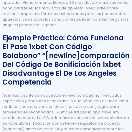
operador. Generalmente, tienes a 30 días desde la activación de
bono para tener los requisitos de apuesta. Asegúrate sobre
revisar siempre mis términos actualizados para los bonos sobre
apuestas, ya os quais las condiciones pueden cambiar según los
angeles promoción vigente.
Ejemplo Práctico: Cómo Funciona
El Pase 1xbet Con Código
Bolabono” “[newline]comparación
Del Código De Bonificiación 1xbet
Disadvantage El De Los Angeles
Competencia
Además, asunto con apuestas en vivo con loading, mercados
especiales y opciones avanzadas lo que hándicap asiático. 1xBet
también tiene una sección de online casino con juegos para
proveedores reconocidos. 1xBet cuenta con la app móvil em
virtude de Android e iOS, además de una versión web optimizada
para celulares. Todos los bonos tienen requisitos de apuesta
(wagering) antes de retiro. Hay muchos comentarios sobre los