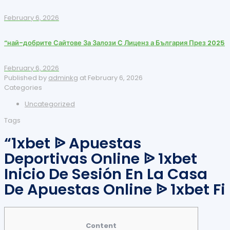
February 6, 2026
“най-добрите Сайтове За Залози С Лиценз а България През 2025
February 6, 2026
Published by
adminkg
at
February 6, 2026
Categories
Uncategorized
Tags
“1xbet ᐉ Apuestas
Deportivas Online ᐉ 1xbet
Inicio De Sesión En La Casa
De Apuestas Online ᐉ 1xbet Fi
Content