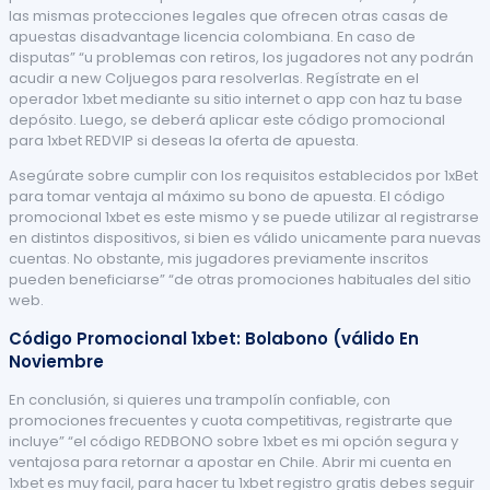
las mismas protecciones legales que ofrecen otras casas de
apuestas disadvantage licencia colombiana. En caso de
disputas” “u problemas con retiros, los jugadores not any podrán
acudir a new Coljuegos para resolverlas. Regístrate en el
operador 1xbet mediante su sitio internet o app con haz tu base
depósito. Luego, se deberá aplicar este código promocional
para 1xbet REDVIP si deseas la oferta de apuesta.
Asegúrate sobre cumplir con los requisitos establecidos por 1xBet
para tomar ventaja al máximo su bono de apuesta. El código
promocional 1xbet es este mismo y se puede utilizar al registrarse
en distintos dispositivos, si bien es válido unicamente para nuevas
cuentas. No obstante, mis jugadores previamente inscritos
pueden beneficiarse” “de otras promociones habituales del sitio
web.
Código Promocional 1xbet: Bolabono (válido En
Noviembre
En conclusión, si quieres una trampolín confiable, con
promociones frecuentes y cuota competitivas, registrarte que
incluye” “el código REDBONO sobre 1xbet es mi opción segura y
ventajosa para retornar a apostar en Chile. Abrir mi cuenta en
1xbet es muy facil, para hacer tu 1xbet registro gratis debes seguir