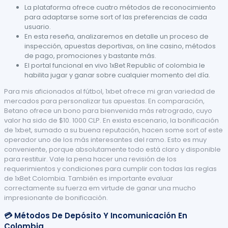
La plataforma ofrece cuatro métodos de reconocimiento
para adaptarse some sort of las preferencias de cada
usuario.
En esta reseña, analizaremos en detalle un proceso de
inspección, apuestas deportivas, on line casino, métodos
de pago, promociones y bastante más.
El portal funcional en vivo 1xBet Republic of colombia le
habilita jugar y ganar sobre cualquier momento del día.
Para mis aficionados al fútbol, 1xbet ofrece mi gran variedad de
mercados para personalizar tus apuestas. En comparación,
Betano ofrece un bono para bienvenida más retrogrado, cuyo
valor ha sido de $10. 1000 CLP. En exista escenario, la bonificación
de 1xbet, sumado a su buena reputación, hacen some sort of este
operador uno de los más interesantes del ramo. Esto es muy
conveniente, porque absolutamente todo está claro y disponible
para restituir. Vale la pena hacer una revisión de los
requerimientos y condiciones para cumplir con todas las reglas
de 1xBet Colombia. También es importante evaluar
correctamente su fuerza em virtude de ganar una mucho
impresionante de bonificación.
💳 Métodos De Depósito Y Incomunicación En
Colombia