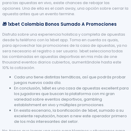
para las apuestas en vivo, existe chances de rebajar las
opciones. Una de ella es el cash away, una opción sobre cerrar la
apuesta antes que un evento termine.
🎁 1xbet Colombia Bonos Sumado A Promociones
Disfruta sobre una experiencia holistica y completa de apuestas
desde tu teléfono con la 1xbet app. Toma en cuenta os quais,
para aprovechar las promociones de la casa de apuestas, ya no
sera necesario el registro o ser usuario. 1xbet selecciona todas
las combinadas en apuestas deportivas en mis más de one
thousand eventos diarios cubiertos, aumentándole hasta este
10% la cotización.
Cada uno tiene distintas temáticas, así que podrás probar
juegos nuevos cada día.
En conclusión, 1xBet es una casa de apuestas excellent para
los jugadores que buscan la plataforma con mi gran
variedad sobre eventos deportivos, gambling
establishment en vivo y múltiples promociones.
En exista escenario, la bonificación de 1xbet, sumado a su
excelente reputación, hacen a new este operador primero
de los más interesantes del setor.
No, tienes que lograr una serie para términos y situaciones para