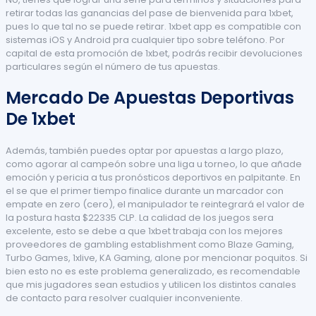
retirar todas las ganancias del pase de bienvenida para 1xbet,
pues lo que tal no se puede retirar. 1xbet app es compatible con
sistemas iOS y Android pra cualquier tipo sobre teléfono. Por
capital de esta promoción de 1xbet, podrás recibir devoluciones
particulares según el número de tus apuestas.
Mercado De Apuestas Deportivas
De 1xbet
Además, también puedes optar por apuestas a largo plazo,
como agorar al campeón sobre una liga u torneo, lo que añade
emoción y pericia a tus pronósticos deportivos en palpitante. En
el se que el primer tiempo finalice durante un marcador con
empate en zero (cero), el manipulador te reintegrará el valor de
la postura hasta $22335 CLP. La calidad de los juegos sera
excelente, esto se debe a que 1xbet trabaja con los mejores
proveedores de gambling establishment como Blaze Gaming,
Turbo Games, 1xlive, KA Gaming, alone por mencionar poquitos. Si
bien esto no es este problema generalizado, es recomendable
que mis jugadores sean estudios y utilicen los distintos canales
de contacto para resolver cualquier inconveniente.