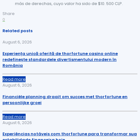
más de derechas, cuyo valor ha sido de $10. 500 CLP.
Share
0
Related posts
August 6, 2026
Experiența unică oferită de thorfortune casino online
redefinește standardele divertismentului modern în
România
Read more
August 6, 2026
Financiële planning draait om succes met thorfortune en
persoonlijke groei
Read more
August 6, 2026
Experiências notáveis com thorfortune para transformar sua
estabilidade financeira hoje