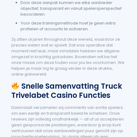
Door deze aanpak kunnen we elke aanbieder
objectief, transparant en vanuit spelersperspectief
beoordelen.
Voor deze trainingsmethode hoef je geen extra
profielen of accounts te activeren.
Zij zitten al jaren throughout deze wereld, waardoor ze
precies weten wat er speelt. Dat was operative dat
moment niet leuk, maar inmiddels hebben we ditgene
omgezet in krachtig gokadvies. Bovendien will be het
onze missie om deze fouten voor jou les voorkomen. We
helpen je maar ing te graag verder in deze drukke,
online gokwereld.
Snelle Samenvatting Truck
Trivelabet Casino Functies
Daarnaast verzamelen wij comments van echte spelers
om een eerlijk en transparant beeld te schetsen. Onze
reviews zijn volledig onafhankelijk — all of us accepteren
geen gesponsorde plaatsingen, waardoor jij erop kunt
vertrouwen dat onze aanbevelingen puur gericht zijn op
jouw beste spelervaring. Ja, maar alleen als een