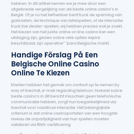
hebben. In dit artikel nemen we je mee door een
uitgebreide vergelijking van de beste online casino’s in
België. Of je nu het liefhebber bent truck de spanning van
gokkasten, de technique van tafelspellen, of de interactie
truck live dealer-spellen, wij hebben precies wat je zoekt.
Het kiezen van het juiste online on line casino kan een
uitdaging zijn, gezien sobre vele opties expire
beschikbaar zijn operative” “para Belgische markt.
Handige Förslag På Een
Belgische Online Casino
Online Te Kiezen
Klanten hebben het gemak om contact op te nemen by
way of livechat, e-mail regarding telefoon. Hoewel sobre
beste casino’s in dit bericht misschien geen telefonische
communicatie hebben, zorgt hun toegankelijkheid via
livechat voor naadloze interactie. Het belangrijkste
criterium is dat online casinoportalen van een hoogste
niveau de onpartijdigheid van hun spellen moeten
valideren via RNG-certificering.