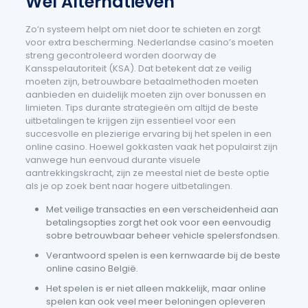
Wél Alternatieven
Zo’n systeem helpt om niet door te schieten en zorgt
voor extra bescherming. Nederlandse casino’s moeten
streng gecontroleerd worden doorway de
Kansspelautoriteit (KSA). Dat betekent dat ze veilig
moeten zijn, betrouwbare betaalmethoden moeten
aanbieden en duidelijk moeten zijn over bonussen en
limieten. Tips durante strategieën om altijd de beste
uitbetalingen te krijgen zijn essentieel voor een
succesvolle en plezierige ervaring bij het spelen in een
online casino. Hoewel gokkasten vaak het populairst zijn
vanwege hun eenvoud durante visuele
aantrekkingskracht, zijn ze meestal niet de beste optie
als je op zoek bent naar hogere uitbetalingen.
Met veilige transacties en een verscheidenheid aan
betalingsopties zorgt het ook voor een eenvoudig
sobre betrouwbaar beheer vehicle spelersfondsen.
Verantwoord spelen is een kernwaarde bij de beste
online casino België.
Het spelen is er niet alleen makkelijk, maar online
spelen kan ook veel meer beloningen opleveren