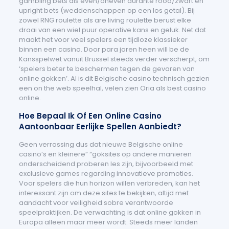
gambling bets als even/oneven durante rood/zwart en
upright bets (weddenschappen op een los getal). Bij
zowel RNG roulette als are living roulette berust elke
draai van een wiel puur operative kans en geluk. Net dat
maakt het voor veel spelers een tijdloze klassieker
binnen een casino. Door para jaren heen will be de
Kansspelwet vanuit Brussel steeds verder verscherpt, om
‘spelers beter te beschermen tegen de gevaren van
online gokken’. Al is dit Belgische casino technisch gezien
een on the web speelhal, velen zien Oria als best casino
online.
Hoe Bepaal Ik Of Een Online Casino
Aantoonbaar Eerlijke Spellen Aanbiedt?
Geen verrassing dus dat nieuwe Belgische online
casino’s en kleinere” “goksites op andere manieren
onderscheidend proberen les zijn, bijvoorbeeld met
exclusieve games regarding innovatieve promoties.
Voor spelers die hun horizon willen verbreden, kan het
interessant zijn om deze sites te bekijken, altijd met
aandacht voor veiligheid sobre verantwoorde
speelpraktijken. De verwachting is dat online gokken in
Europa alleen maar meer wordt. Steeds meer landen