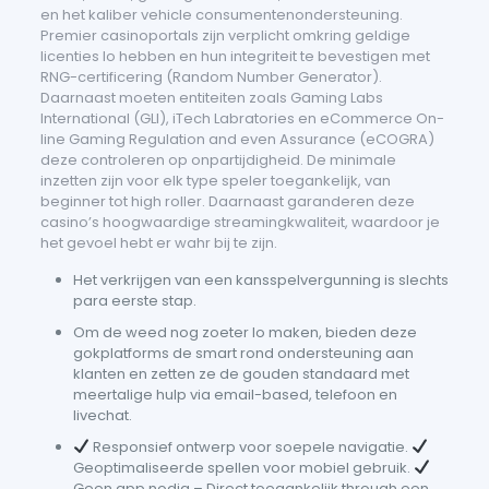
en het kaliber vehicle consumentenondersteuning.
Premier casinoportals zijn verplicht omkring geldige
licenties lo hebben en hun integriteit te bevestigen met
RNG-certificering (Random Number Generator).
Daarnaast moeten entiteiten zoals Gaming Labs
International (GLI), iTech Labratories en eCommerce On-
line Gaming Regulation and even Assurance (eCOGRA)
deze controleren op onpartijdigheid. De minimale
inzetten zijn voor elk type speler toegankelijk, van
beginner tot high roller. Daarnaast garanderen deze
casino’s hoogwaardige streamingkwaliteit, waardoor je
het gevoel hebt er wahr bij te zijn.
Het verkrijgen van een kansspelvergunning is slechts
para eerste stap.
Om de weed nog zoeter lo maken, bieden deze
gokplatforms de smart rond ondersteuning aan
klanten en zetten ze de gouden standaard met
meertalige hulp via email-based, telefoon en
livechat.
Responsief ontwerp voor soepele navigatie.
Geoptimaliseerde spellen voor mobiel gebruik.
Geen app nodig – Direct toegankelijk through een