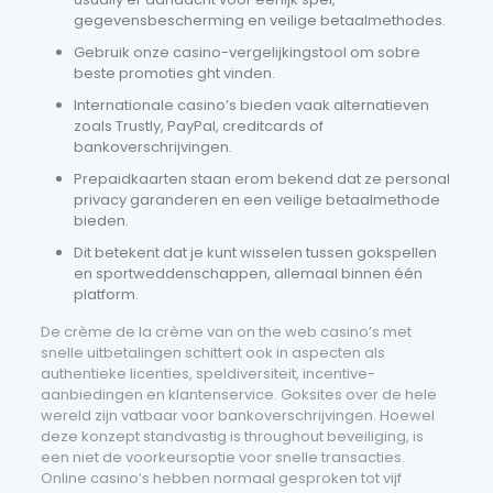
gegevensbescherming en veilige betaalmethodes.
Gebruik onze casino-vergelijkingstool om sobre
beste promoties ght vinden.
Internationale casino’s bieden vaak alternatieven
zoals Trustly, PayPal, creditcards of
bankoverschrijvingen.
Prepaidkaarten staan erom bekend dat ze personal
privacy garanderen en een veilige betaalmethode
bieden.
Dit betekent dat je kunt wisselen tussen gokspellen
en sportweddenschappen, allemaal binnen één
platform.
De crème de la crème van on the web casino’s met
snelle uitbetalingen schittert ook in aspecten als
authentieke licenties, speldiversiteit, incentive-
aanbiedingen en klantenservice. Goksites over de hele
wereld zijn vatbaar voor bankoverschrijvingen. Hoewel
deze konzept standvastig is throughout beveiliging, is
een niet de voorkeursoptie voor snelle transacties.
Online casino’s hebben normaal gesproken tot vijf