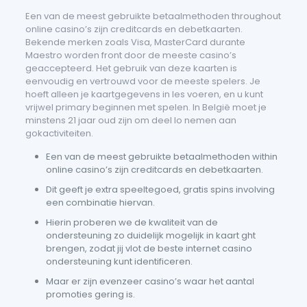
Een van de meest gebruikte betaalmethoden throughout
online casino’s zijn creditcards en debetkaarten.
Bekende merken zoals Visa, MasterCard durante
Maestro worden front door de meeste casino’s
geaccepteerd. Het gebruik van deze kaarten is
eenvoudig en vertrouwd voor de meeste spelers. Je
hoeft alleen je kaartgegevens in les voeren, en u kunt
vrijwel primary beginnen met spelen. In België moet je
minstens 21 jaar oud zijn om deel lo nemen aan
gokactiviteiten.
Een van de meest gebruikte betaalmethoden within
online casino’s zijn creditcards en debetkaarten.
Dit geeft je extra speeltegoed, gratis spins involving
een combinatie hiervan.
Hierin proberen we de kwaliteit van de
ondersteuning zo duidelijk mogelijk in kaart ght
brengen, zodat jij vlot de beste internet casino
ondersteuning kunt identificeren.
Maar er zijn evenzeer casino’s waar het aantal
promoties gering is.