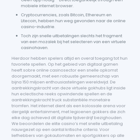
mobiele internet browser.
Cryptocurrencies, zoals Bitcoin, Ethereum en
Litecoin, hebben hun weg gevonden naar de online
casino-industrie.
Toch zijn snelle uitbetalingen slechts het fragment
van een mozaïek bij het selecteren van een virtuele
casinohaven.
Hierdoor hebben spelers altijd en overal toegang tot hun
favoriete spellen. Op het gebied van digitaal gamen
heeft sobre online casinosector een snelle opkomst
doorgemaakt, met een robuuste gemeenschap van
bijna 150 miljoen enthousiastelingen wereldwijd. De
aantrekkingskracht van deze virtuele gokhubs ligt inside
hun eclectische reeks opwindende spellen en de
aantrekkingskracht truck substantiële monetaire
triomfen. Het internet dient als een kolossale arena voor
dergelijk entertainment, met legioenen gokkers die zich
elke dag achieved dit digitale tijdverdrijf bezighouden.
We beoordelen de elite casino’s met snelle uitbetaling
nauwgezet op een aantal kritische criteria. Voor
liefhebbers van gokautomaten en sportgokkers op alle