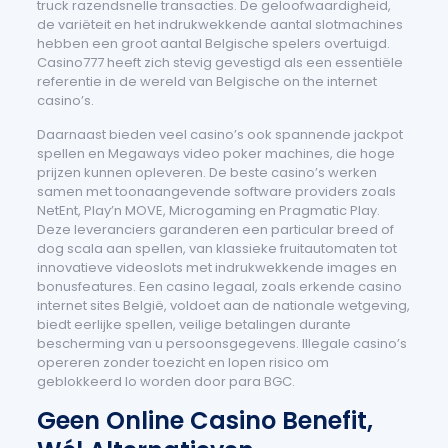
truck razendsnelle transacties. De geloofwaardigheid,
de variëteit en het indrukwekkende aantal slotmachines
hebben een groot aantal Belgische spelers overtuigd.
Casino777 heeft zich stevig gevestigd als een essentiële
referentie in de wereld van Belgische on the internet
casino’s.
Daarnaast bieden veel casino’s ook spannende jackpot
spellen en Megaways video poker machines, die hoge
prijzen kunnen opleveren. De beste casino’s werken
samen met toonaangevende software providers zoals
NetEnt, Play’n MOVE, Microgaming en Pragmatic Play.
Deze leveranciers garanderen een particular breed of
dog scala aan spellen, van klassieke fruitautomaten tot
innovatieve videoslots met indrukwekkende images en
bonusfeatures. Een casino legaal, zoals erkende casino
internet sites België, voldoet aan de nationale wetgeving,
biedt eerlijke spellen, veilige betalingen durante
bescherming van u persoonsgegevens. Illegale casino’s
opereren zonder toezicht en lopen risico om
geblokkeerd lo worden door para BGC.
Geen Online Casino Benefit,