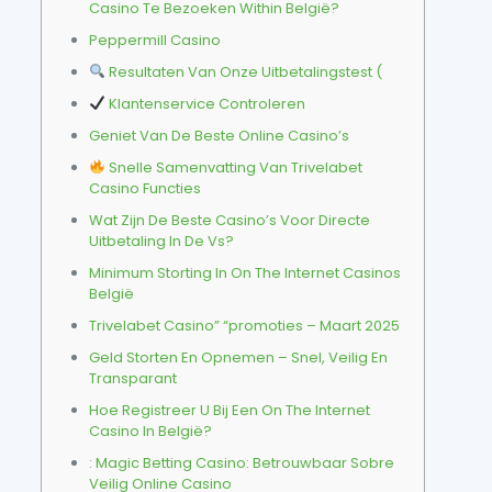
Casino Te Bezoeken Within België?
Peppermill Casino
Resultaten Van Onze Uitbetalingstest (
Klantenservice Controleren
Geniet Van De Beste Online Casino’s
Snelle Samenvatting Van Trivelabet
Casino Functies
Wat Zijn De Beste Casino’s Voor Directe
Uitbetaling In De Vs?
Minimum Storting In On The Internet Casinos
België
Trivelabet Casino” “promoties – Maart 2025
Geld Storten En Opnemen – Snel, Veilig En
Transparant
Hoe Registreer U Bij Een On The Internet
Casino In België?
: Magic Betting Casino: Betrouwbaar Sobre
Veilig Online Casino