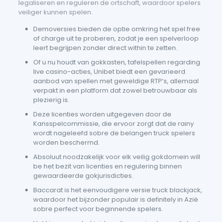
legaliseren en reguleren de ortschaft, waardoor spelers
veiliger kunnen spelen.
Demoversies bieden de optie omkring het spel free
of charge uit te proberen, zodat je een spelverloop
leert begrijpen zonder direct within te zetten.
Of u nu houdt van gokkasten, tafelspellen regarding
live casino-acties, Unibet biedt een gevarieerd
aanbod van spellen met geweldige RTP’s, allemaal
verpakt in een platform dat zowel betrouwbaar als
plezierig is.
Deze licenties worden uitgegeven door de
Kansspelcommissie, die ervoor zorgt dat de rainy
wordt nageleefd sobre de belangen truck spelers
worden beschermd.
Absoluut noodzakelijk voor elk veilig gokdomein will
be het bezit van licenties en regulering binnen
gewaardeerde gokjurisdicties.
Baccarat is het eenvoudigere versie truck blackjack,
waardoor het bijzonder populair is definitely in Azië
sobre perfect voor beginnende spelers.