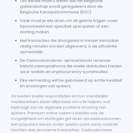
Ten eerste moet u weten dat het Belgische
goklandschap wordt gereguleerd door de
Belgische Kansspelcommissie (KSC).
Vaak moet je iets doen om dit geld te krijgen zoals
bijvoorbeeld een specifiek spel spelen of een
storting maken.
Met transacties die doorgaans in minder kemudian
zestig minuten worden uitgevoerd, is de efficiëntie
opmerkelijk.
De Casinovlaanderen. apresentando recensie
belicht casinoplatforms die snelle distributies bieden
via e-wallets en cryptocurrency-portefeuilles.
Elke vermelding will be gebaseerd op echte kwaliteit
en ervaringen van spelers.
Ze bieden snelle responstijden en hun vriendelijke
medewerkers staan altijd klaar om u te helpen, wat
bijdraagt aan de algehele positieve ervaring van
spelers. Premium online casino’s bieden ook de
mogelijkheid om stortingen ght doen via cadeaubonnen,
een populaire keuze onder spelers pass away waarde
hechten aan anonieme transacties. Cadeaubonnen