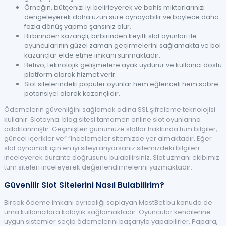
Örneğin, bütçenizi iyi belirleyerek ve bahis miktarlarınızı
dengeleyerek daha uzun süre oynayabilir ve böylece daha
fazla dönüş yapma şansınız olur.
Birbirinden kazançlı, birbirinden keyifli slot oyunları ile
oyuncularının güzel zaman geçirmelerini sağlamakta ve bol
kazançlar elde etme imkanı sunmaktadır.
Betivo, teknolojik gelişmelere ayak uydurur ve kullanıcı dostu
platform olarak hizmet verir.
Slot sitelerindeki popüler oyunlar hem eğlenceli hem sobre
potansiyel olarak kazançlıdır.
Ödemelerin güvenliğini sağlamak adına SSL şifreleme teknolojisi
kullanır. Slotoyna. blog sitesi tamamen online slot oyunlarına
odaklanmıştır. Geçmişten günümüze slotlar hakkında tüm bilgiler,
güncel içerikler ve” “incelemeler sitemizde yer almaktadır. Eğer
slot oynamak için en iyi siteyi arıyorsanız sitemizdeki bilgileri
inceleyerek durante doğrusunu bulabilirsiniz. Slot uzmanı ekibimiz
tüm siteleri inceleyerek değerlendirmelerini yazmaktadır.
Güvenilir Slot Sitelerini Nasıl Bulabilirim?
Birçok ödeme imkanı ayrıcalığı saplayan MostBet bu konuda de
uma kullanıcılara kolaylık sağlamaktadır. Oyuncular kendilerine
uygun sistemler seçip ödemelerini başarıyla yapabilirler. Papara,