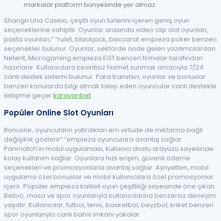
markalar platform bünyesinde yer almaz.
Shangri Una Casino, çeşitli oyun türlerini içeren geniş oyun
seçeneklerine sahiptir. Oyunlar arasında video clip slot oyunları,
pasta oyunları,” “rulet, blackjack, baccarat empieza poker benzeri
seçenekler bulunur. Oyunlar, sektörde önde gelen yazılımcılardan
Netent, Microgaming empieza EGT benzeri firmalar tarafından
hazırlanır. Kullanıcılara kesintisiz hizmet sunmak amacıyla 7/24
canlı destek sistemi bulunur. Para transferi, oyunlar ve bonuslar
benzeri konularda bilgi almak talep eden oyuncular canlı destekle
iletişime geçer
karavanbet
.
Popüler Online Slot Oyunları
Bonuslar, oyuncuların yatırdıkları em virtude de miktarına bağlı
değişiklik gösterir” “empieza oyunculara avantaj sağlar.
Parimatch’in mobil uygulaması, kullanıcı dostu arayüzü sayesinde
kolay kullanım sağlar. Oyunlara hızlı erişim, güvenli ödeme
seçenekleri ve promosyonlarla avantaj sağlar. Ayriyetten, mobil
uygulama özel bonuslar ve mobil kullanıcılara özel promosyonlar
içerir. Popüler empieza kaliteli oyun çeşitliliği sayesinde öne çıkan
Betivo, masa ve spor oyunlarıyla kullanıcılarına benzersiz deneyim
yaşatır. Kullanıcılar, futbol, tenis, basketbol, beyzbol, kriket benzeri
spor oyunlarıyla canlı bahis imkanı yakalar.