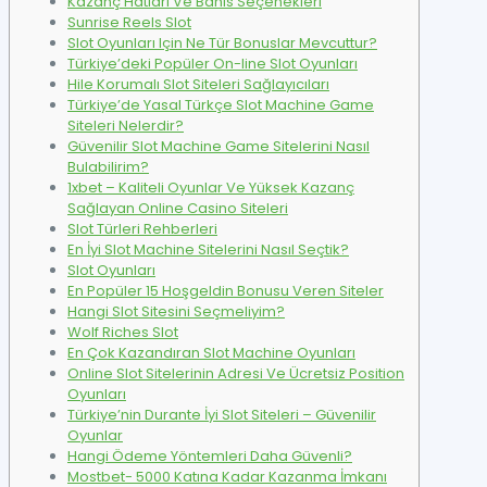
Kazanç Hatları Ve Bahis Seçenekleri
Sunrise Reels Slot
Slot Oyunları Için Ne Tür Bonuslar Mevcuttur?
Türkiye’deki Popüler On-line Slot Oyunları
Hile Korumalı Slot Siteleri Sağlayıcıları
Türkiye’de Yasal Türkçe Slot Machine Game
Siteleri Nelerdir?
Güvenilir Slot Machine Game Sitelerini Nasıl
Bulabilirim?
1xbet – Kaliteli Oyunlar Ve Yüksek Kazanç
Sağlayan Online Casino Siteleri
Slot Türleri Rehberleri
En İyi Slot Machine Sitelerini Nasıl Seçtik?
Slot Oyunları
En Popüler 15 Hoşgeldin Bonusu Veren Siteler
Hangi Slot Sitesini Seçmeliyim?
Wolf Riches Slot
En Çok Kazandıran Slot Machine Oyunları
Online Slot Sitelerinin Adresi Ve Ücretsiz Position
Oyunları
Türkiye’nin Durante İyi Slot Siteleri – Güvenilir
Oyunlar
Hangi Ödeme Yöntemleri Daha Güvenli?
Mostbet- 5000 Katına Kadar Kazanma İmkanı