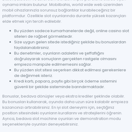
oynama imkanı bulunur. Mobilbahis, world wide web üzerinden
mobil cihazlarınızla sorunsuz bağlantılar kurabileceğiniz bir
platformdur. Özellikle slot oyunlarında durante yüksek kazançları
elde etmek için tercih edilebilir.
Bu yüzden sadece kumarhanelerde değil, online casino slot
siteleri de rağbet görmektedir.
Size uygun gelen sitede istediğiniz şekilde bu bonuslardan
faydalanabilirsiniz.
Bu denetimler, oyunların adaletini ve şeffaflığını
doğrulayarak sonuçların gerçekten rastgele olmasını
empieza manipüle edilmemesini sağlar.
Bu yüzden slot sitesi seçerken dikkat edilmesi gerekenlere
de değinmek isteriz.
Kredi kartı, papara, payfix gibi birçok ödeme sistemini
güvenli bir şekilde sisteminde barındırmaktadır.
Bonuslar, bedava dönüşler veya ekstra krediler şeklinde olabilir.
Bu bonusları kullanarak, oyunda daha uzun süre kalabilir empieza
kazancınızı artırabilirsiniz. En iyi slot deneyimi için, seçtiğiniz
position sitesindeki oyunların kurallarını ve stratejilerini öğrenin.
Ayrıca, bedava slot machine oyunları ve demonstration modu
seçenekleriyle oyunları deneyebilirsiniz.