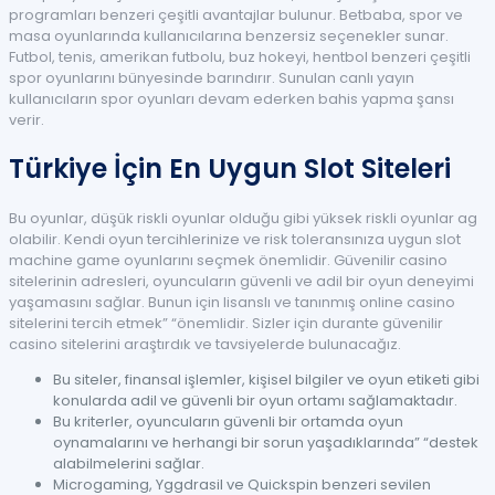
programları benzeri çeşitli avantajlar bulunur. Betbaba, spor ve
masa oyunlarında kullanıcılarına benzersiz seçenekler sunar.
Futbol, tenis, amerikan futbolu, buz hokeyi, hentbol benzeri çeşitli
spor oyunlarını bünyesinde barındırır. Sunulan canlı yayın
kullanıcıların spor oyunları devam ederken bahis yapma şansı
verir.
Türkiye İçin En Uygun Slot Siteleri
Bu oyunlar, düşük riskli oyunlar olduğu gibi yüksek riskli oyunlar ag
olabilir. Kendi oyun tercihlerinize ve risk toleransınıza uygun slot
machine game oyunlarını seçmek önemlidir. Güvenilir casino
sitelerinin adresleri, oyuncuların güvenli ve adil bir oyun deneyimi
yaşamasını sağlar. Bunun için lisanslı ve tanınmış online casino
sitelerini tercih etmek” “önemlidir. Sizler için durante güvenilir
casino sitelerini araştırdık ve tavsiyelerde bulunacağız.
Bu siteler, finansal işlemler, kişisel bilgiler ve oyun etiketi gibi
konularda adil ve güvenli bir oyun ortamı sağlamaktadır.
Bu kriterler, oyuncuların güvenli bir ortamda oyun
oynamalarını ve herhangi bir sorun yaşadıklarında” “destek
alabilmelerini sağlar.
Microgaming, Yggdrasil ve Quickspin benzeri sevilen