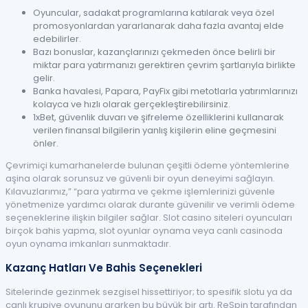
Oyuncular, sadakat programlarına katılarak veya özel
promosyonlardan yararlanarak daha fazla avantaj elde
edebilirler.
Bazı bonuslar, kazançlarınızı çekmeden önce belirli bir
miktar para yatırmanızı gerektiren çevrim şartlarıyla birlikte
gelir.
Banka havalesi, Papara, PayFix gibi metotlarla yatırımlarınızı
kolayca ve hızlı olarak gerçekleştirebilirsiniz.
1xBet, güvenlik duvarı ve şifreleme özelliklerini kullanarak
verilen finansal bilgilerin yanlış kişilerin eline geçmesini
önler.
Çevrimiçi kumarhanelerde bulunan çeşitli ödeme yöntemlerine
aşina olarak sorunsuz ve güvenli bir oyun deneyimi sağlayın.
Kılavuzlarımız,” “para yatırma ve çekme işlemlerinizi güvenle
yönetmenize yardımcı olarak durante güvenilir ve verimli ödeme
seçeneklerine ilişkin bilgiler sağlar. Slot casino siteleri oyuncuları
birçok bahis yapma, slot oyunlar oynama veya canlı casinoda
oyun oynama imkanları sunmaktadır.
Kazanç Hatları Ve Bahis Seçenekleri
Sitelerinde gezinmek sezgisel hissettiriyor; to spesifik slotu ya da
canlı krupiye oyununu ararken bu büyük bir artı. ReSpin tarafından