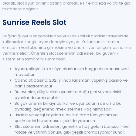
olarak, slot oyunlarının kazanç oranları, RTP empieza volatilite gibi
faktörlere bağlıdır.
Sunrise Reels Slot
Sağladığı oyun seçenekleri ve yüksek kaliteli grafikler sayesinde
kullanıcılar zengin oyun deneyimi yaşar. Kullanılan sistemler
kimsenin veritabanına girmesine ve önemli verileri çalmasına izin
vermemelidir. Önerilen slot sitelerinin adresleri, bu güvenlik
sistemlerin tamamını sunmalıdır.
Ayrıca, siteye ilk kez üye olanlar için hoşgeldin bonusu weil
mevcuttur.
Cashalot Casino, 2021 yılında lansmanı yapılmış casino ve
bahis platformudur.
Bu oyunlar, düşük riskli oyunlar olduğu gibi yüksek riskli
oyunlar de uma olabilir.
Bu çok önemli bir ayrıcalıktır ve oyuncuların de uma bu
ayrıcalığı değerlendirmek istemesi kaçınılmazdır.
Lisanslı ve vergi kayıtları olan sitelerde tüm yatırım ve
çekimlerini hiç sorunsuz şekilde yaparsın.
Slot sitelerinin adresleri, genellikle hoş geldin bonusu, free
rotate ve yatırım bonusu gibi çeşitli promosyonlar sunar.