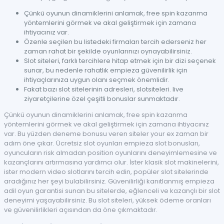
Çünkü oyunun dinamiklerini anlamak, free spin kazanma
yöntemlerini görmek ve akal geliştirmek için zamana
ihtiyacınız var.
Özenle seçilen bu listedeki firmaları tercih ederseniz her
zaman rahat bir şekilde oyunlarınızı oynayabilirsiniz.
Slot siteleri, farklı tercihlere hitap etmek için bir dizi seçenek
sunar, bu nedenle rahatlık empieza güvenilirlik için
ihtiyaçlarınıza uygun olanı seçmek önemlidir.
Fakat bazı slot sitelerinin adresleri, slotsiteleri. live
ziyaretçilerine özel çeşitli bonuslar sunmaktadır.
Çünkü oyunun dinamiklerini anlamak, free spin kazanma
yöntemlerini görmek ve akal geliştirmek için zamana ihtiyacınız
var. Bu yüzden deneme bonusu veren siteler your ex zaman bir
adım öne çıkar. Ücretsiz slot oyunları empieza slot bonusları,
oyuncuların risk almadan position oyunlarını deneyimlemesine ve
kazançlarını artırmasına yardımcı olur. İster klasik slot makinelerini,
ister modern video slotlarını tercih edin, popüler slot sitelerinde
aradığınız her şeyi bulabilirsiniz. Güvenilirliği kanıtlanmış empieza
adil oyun garantisi sunan bu sitelerde, eğlenceli ve kazançlı bir slot
deneyimi yaşayabilirsiniz. Bu slot siteleri, yüksek ödeme oranları
ve güvenilirlikleri açısından da öne çıkmaktadır.