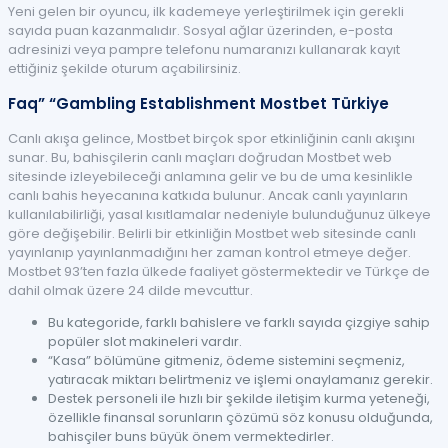
Yeni gelen bir oyuncu, ilk kademeye yerleştirilmek için gerekli
sayıda puan kazanmalıdır. Sosyal ağlar üzerinden, e-posta
adresinizi veya pampre telefonu numaranızı kullanarak kayıt
ettiğiniz şekilde oturum açabilirsiniz.
Faq” “Gambling Establishment Mostbet Türkiye
Canlı akışa gelince, Mostbet birçok spor etkinliğinin canlı akışını
sunar. Bu, bahisçilerin canlı maçları doğrudan Mostbet web
sitesinde izleyebileceği anlamına gelir ve bu de uma kesinlikle
canlı bahis heyecanına katkıda bulunur. Ancak canlı yayınların
kullanılabilirliği, yasal kısıtlamalar nedeniyle bulunduğunuz ülkeye
göre değişebilir. Belirli bir etkinliğin Mostbet web sitesinde canlı
yayınlanıp yayınlanmadığını her zaman kontrol etmeye değer.
Mostbet 93’ten fazla ülkede faaliyet göstermektedir ve Türkçe de
dahil olmak üzere 24 dilde mevcuttur.
Bu kategoride, farklı bahislere ve farklı sayıda çizgiye sahip
popüler slot makineleri vardır.
“Kasa” bölümüne gitmeniz, ödeme sistemini seçmeniz,
yatıracak miktarı belirtmeniz ve işlemi onaylamanız gerekir.
Destek personeli ile hızlı bir şekilde iletişim kurma yeteneği,
özellikle finansal sorunların çözümü söz konusu olduğunda,
bahisçiler buns büyük önem vermektedirler.