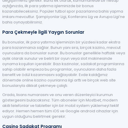
değiştirmeniz gerekir. Buna ek olarak, kumarhanede bir hesap
açtığınızda, ilk para yatırma işleminizde bir bonus
kazanabileceksiniz. Popüler futbol spor pazarlarına bahis yapma
imkanı mevcuttur. Şampiyonlar Ligi, Konferans Lig ve Avrupa Ligi’ne
bahis oynayabilirsiniz.
Para Çekmeyle İlgili Yaygın Sorunlar
Bu bonuslar, ilk para yatırma işleminizin bir yüzdesi kadar ekstra
para kazanmanızı sağlar. Bunun yanı sıra, birçok kazino, mevcut
oyunculara da bonuslar sunar. Bu bonuslar genellikle haftalık veya
aylık olarak sunulur ve belirli bir oyun veya slot makinesinde
oynama koşulları içerebilir. Bazı kazinolar, sadakat programlarına
sahip olabilir empieza bu programlar, oyuncuların daha fazla
benefit ve ödül kazanmasını sağlayabilir. Evde kaldığımız
dönemde online kazino oyunlarına ilgi arttı ve birçok web site
bonuslarıyla dikkat çekmeye çalıştı.
Orada, lisans numarasını ve onu veren düzenleyici kurumun
göstergesini bulacaksınız. Tüm aboneler için Mostbet, modern
akıllı telefonlar ve tabletler için bir mobil system yüklemeyi teklif
ediyor. Hemen hemen tüm iOS ve Google android cihazlar için
uygun olduğunu belirtmek gerekir.
Casino Sadakat Programı