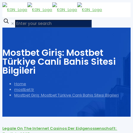
✕
Mostbet Giriş: Mostbet
Türkiye Canlı Bahis Sitesi
Bilgileri
Home
mostbet tr
Mostbet Giriş: Mostbet Türkiye Canlı Bahis Sitesi Bilgileri
Legale On The Internet Casinos Der Eidgenossenschaft: ️