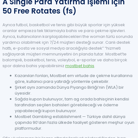
A Single Para Yatırma Işlemi Için
50 Free Rotates (fs)
Ayrıca futbol, basketbol ve tenis gibi büyük sporlar için yüksek
oranlar empieza tek tıklamayla bahis ve para çekme işlevleri.
Ayrıca, kullanıcıların karşılaşabilecekleri the woman türlü sorunda
yardımcı olabilmek için 7/24 müşteri desteği sunar. Canlı destek
hattı, e-posta ve sosyal medya aracılığıyla destek” “hizmeti
sağlayarak müşteri memnuniyetini ön planda tutar. Mostbet’te
balompié, basketbol, tenis, voleybol, e-sporlar ve daha birçok
spor dalına bahis yapabilirsiniz
mostbet bahis
.
Kazanılan fonları, Mostbet em virtude de çekme kurallarına
göre, kullanıcı para yatırdığı yöntemle çekebilir.
Şirket aynı zamanda Dünya Piyango Birliği’nin (WLA) bir
üyesidir.
Sağda kupon bulunuyor, tam ag orada bahisçinin kendisi
tarafından seçilen bahisleri görebileceği ve ödeme
yapabileceği kupon bulunuyor.
Mostbet Gambling establishment — Türkiye dahil dünya
çapında 90’dan fazla ülkede faaliyet gösteren meşhur oyun
platformudur.