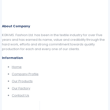
About Company
KGN MS. Fashion Ltd. has been in the textile industry for over Five
years and has earned its name, value and credibility through the
hard work, efforts and strong commitment towards quality
production for each and every one of our clients.
Information
Home
Company Profile
Our Products
Our Factory
Contact Us