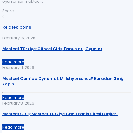
oyunlar sunmaktadır.
Share
0
Related posts
February 16, 2026
Mostbet Türkiye: Güncel Giriş, Bonusları, Oyunlar
Read more
February 11, 2026
Mostbet Com’da Oynamak Mı Istiyorsunuz? Buradan Giriş
Yapın
Read more
February 8, 2026
Mostbet Giriş: Mostbet Türkiye Canlı Bahis Sitesi Bilgileri
Read more