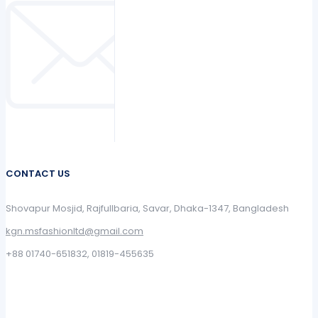
CONTACT US
Shovapur Mosjid, Rajfullbaria, Savar, Dhaka-1347, Bangladesh
kgn.msfashionltd@gmail.com
+88 01740-651832, 01819-455635