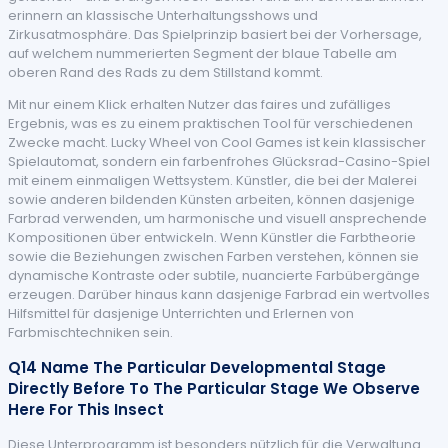
erinnern an klassische Unterhaltungsshows und
Zirkusatmosphäre. Das Spielprinzip basiert bei der Vorhersage,
auf welchem nummerierten Segment der blaue Tabelle am
oberen Rand des Rads zu dem Stillstand kommt.
Mit nur einem Klick erhalten Nutzer das faires und zufälliges
Ergebnis, was es zu einem praktischen Tool für verschiedenen
Zwecke macht. Lucky Wheel von Cool Games ist kein klassischer
Spielautomat, sondern ein farbenfrohes Glücksrad-Casino-Spiel
mit einem einmaligen Wettsystem. Künstler, die bei der Malerei
sowie anderen bildenden Künsten arbeiten, können dasjenige
Farbrad verwenden, um harmonische und visuell ansprechende
Kompositionen über entwickeln. Wenn Künstler die Farbtheorie
sowie die Beziehungen zwischen Farben verstehen, können sie
dynamische Kontraste oder subtile, nuancierte Farbübergänge
erzeugen. Darüber hinaus kann dasjenige Farbrad ein wertvolles
Hilfsmittel für dasjenige Unterrichten und Erlernen von
Farbmischtechniken sein.
Q14 Name The Particular Developmental Stage
Directly Before To The Particular Stage We Observe
Here For This Insect
Diese Unterprogramm ist besonders nützlich für die Verwaltung