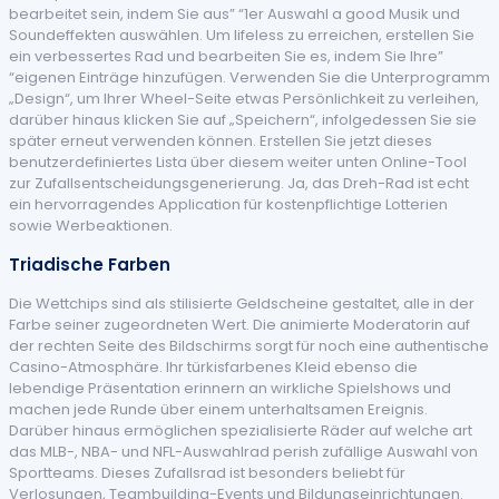
bearbeitet sein, indem Sie aus” “1er Auswahl a good Musik und
Soundeffekten auswählen. Um lifeless zu erreichen, erstellen Sie
ein verbessertes Rad und bearbeiten Sie es, indem Sie Ihre”
“eigenen Einträge hinzufügen. Verwenden Sie die Unterprogramm
„Design“, um Ihrer Wheel-Seite etwas Persönlichkeit zu verleihen,
darüber hinaus klicken Sie auf „Speichern“, infolgedessen Sie sie
später erneut verwenden können. Erstellen Sie jetzt dieses
benutzerdefiniertes Lista über diesem weiter unten Online-Tool
zur Zufallsentscheidungsgenerierung. Ja, das Dreh-Rad ist echt
ein hervorragendes Application für kostenpflichtige Lotterien
sowie Werbeaktionen.
Triadische Farben
Die Wettchips sind als stilisierte Geldscheine gestaltet, alle in der
Farbe seiner zugeordneten Wert. Die animierte Moderatorin auf
der rechten Seite des Bildschirms sorgt für noch eine authentische
Casino-Atmosphäre. Ihr türkisfarbenes Kleid ebenso die
lebendige Präsentation erinnern an wirkliche Spielshows und
machen jede Runde über einem unterhaltsamen Ereignis.
Darüber hinaus ermöglichen spezialisierte Räder auf welche art
das MLB-, NBA- und NFL-Auswahlrad perish zufällige Auswahl von
Sportteams. Dieses Zufallsrad ist besonders beliebt für
Verlosungen, Teambuilding-Events und Bildungseinrichtungen.