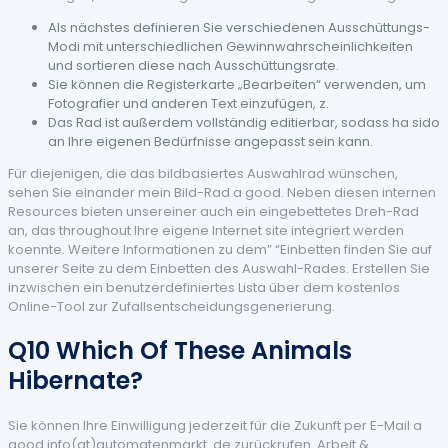
Als nächstes definieren Sie verschiedenen Ausschüttungs-
Modi mit unterschiedlichen Gewinnwahrscheinlichkeiten
und sortieren diese nach Ausschüttungsrate.
Sie können die Registerkarte „Bearbeiten“ verwenden, um
Fotografier und anderen Text einzufügen, z.
Das Rad ist außerdem vollständig editierbar, sodass ha sido
an Ihre eigenen Bedürfnisse angepasst sein kann.
Für diejenigen, die das bildbasiertes Auswahlrad wünschen,
sehen Sie einander mein Bild-Rad a good. Neben diesen internen
Resources bieten unsereiner auch ein eingebettetes Dreh-Rad
an, das throughout Ihre eigene Internet site integriert werden
koennte. Weitere Informationen zu dem” “Einbetten finden Sie auf
unserer Seite zu dem Einbetten des Auswahl-Rades. Erstellen Sie
inzwischen ein benutzerdefiniertes Lista über dem kostenlos
Online-Tool zur Zufallsentscheidungsgenerierung.
Q10 Which Of These Animals
Hibernate?
Sie können Ihre Einwilligung jederzeit für die Zukunft per E-Mail a
good info(at)automatenmarkt. de zurückrufen. Arbeit &