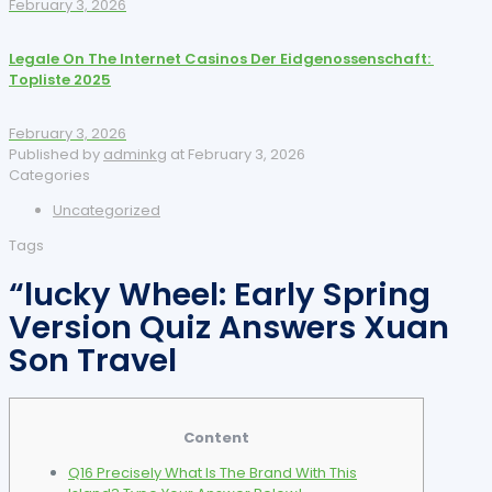
February 3, 2026
Legale On The Internet Casinos Der Eidgenossenschaft: ️
Topliste 2025
February 3, 2026
Published by
adminkg
at
February 3, 2026
Categories
Uncategorized
Tags
“lucky Wheel: Early Spring
Version Quiz Answers Xuan
Son Travel
Content
Q16 Precisely What Is The Brand With This