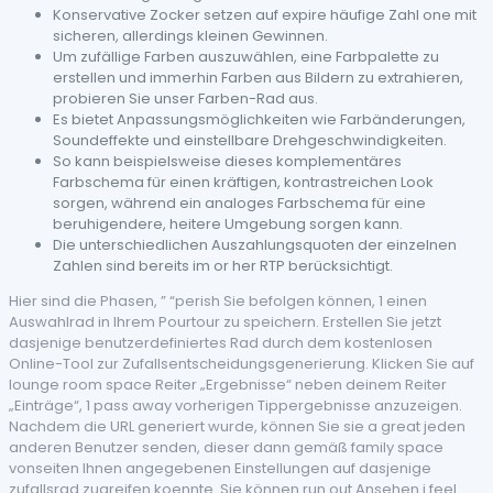
Konservative Zocker setzen auf expire häufige Zahl one mit
sicheren, allerdings kleinen Gewinnen.
Um zufällige Farben auszuwählen, eine Farbpalette zu
erstellen und immerhin Farben aus Bildern zu extrahieren,
probieren Sie unser Farben-Rad aus.
Es bietet Anpassungsmöglichkeiten wie Farbänderungen,
Soundeffekte und einstellbare Drehgeschwindigkeiten.
So kann beispielsweise dieses komplementäres
Farbschema für einen kräftigen, kontrastreichen Look
sorgen, während ein analoges Farbschema für eine
beruhigendere, heitere Umgebung sorgen kann.
Die unterschiedlichen Auszahlungsquoten der einzelnen
Zahlen sind bereits im or her RTP berücksichtigt.
Hier sind die Phasen, ” “perish Sie befolgen können, 1 einen
Auswahlrad in Ihrem Pourtour zu speichern. Erstellen Sie jetzt
dasjenige benutzerdefiniertes Rad durch dem kostenlosen
Online-Tool zur Zufallsentscheidungsgenerierung. Klicken Sie auf
lounge room space Reiter „Ergebnisse“ neben deinem Reiter
„Einträge“, 1 pass away vorherigen Tippergebnisse anzuzeigen.
Nachdem die URL generiert wurde, können Sie sie a great jeden
anderen Benutzer senden, dieser dann gemäß family space
vonseiten Ihnen angegebenen Einstellungen auf dasjenige
zufallsrad zugreifen koennte. Sie können run out Ansehen i feel