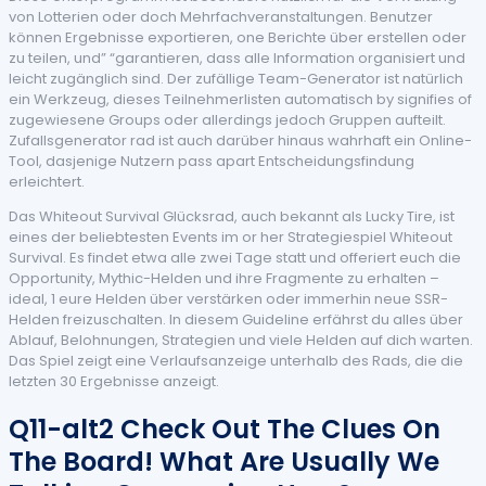
von Lotterien oder doch Mehrfachveranstaltungen. Benutzer
können Ergebnisse exportieren, one Berichte über erstellen oder
zu teilen, und” “garantieren, dass alle Information organisiert und
leicht zugänglich sind. Der zufällige Team-Generator ist natürlich
ein Werkzeug, dieses Teilnehmerlisten automatisch by signifies of
zugewiesene Groups oder allerdings jedoch Gruppen aufteilt.
Zufallsgenerator rad ist auch darüber hinaus wahrhaft ein Online-
Tool, dasjenige Nutzern pass apart Entscheidungsfindung
erleichtert.
Das Whiteout Survival Glücksrad, auch bekannt als Lucky Tire, ist
eines der beliebtesten Events im or her Strategiespiel Whiteout
Survival. Es findet etwa alle zwei Tage statt und offeriert euch die
Opportunity, Mythic-Helden und ihre Fragmente zu erhalten –
ideal, 1 eure Helden über verstärken oder immerhin neue SSR-
Helden freizuschalten. In diesem Guideline erfährst du alles über
Ablauf, Belohnungen, Strategien und viele Helden auf dich warten.
Das Spiel zeigt eine Verlaufsanzeige unterhalb des Rads, die die
letzten 30 Ergebnisse anzeigt.
Q11-alt2 Check Out The Clues On
The Board! What Are Usually We