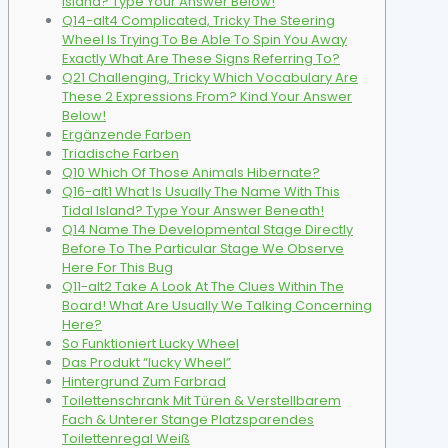
Island? Type Your Answer Below!
Q14-alt4 Complicated, Tricky The Steering
Wheel Is Trying To Be Able To Spin You Away
Exactly What Are These Signs Referring To?
Q21 Challenging, Tricky Which Vocabulary Are
These 2 Expressions From? Kind Your Answer
Below!
Ergänzende Farben
Triadische Farben
Q10 Which Of Those Animals Hibernate?
Q16-alt1 What Is Usually The Name With This
Tidal Island? Type Your Answer Beneath!
Q14 Name The Developmental Stage Directly
Before To The Particular Stage We Observe
Here For This Bug
Q11-alt2 Take A Look At The Clues Within The
Board! What Are Usually We Talking Concerning
Here?
So Funktioniert Lucky Wheel
Das Produkt “lucky Wheel”
Hintergrund Zum Farbrad
Toilettenschrank Mit Türen & Verstellbarem
Fach & Unterer Stange Platzsparendes
Toilettenregal Weiß