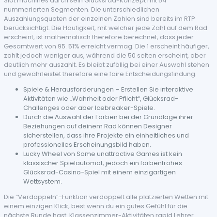
Slot machines durch sein Glücksrad-Konzept mit 54
nummerierten Segmenten. Die unterschiedlichen
Auszahlungsquoten der einzelnen Zahlen sind bereits im RTP
berücksichtigt. Die Häufigkeit, mit welcher jede Zahl auf dem Rad
erscheint, ist mathematisch therefore berechnet, dass jeder
Gesamtwert von 95. 51% erreicht vermag. Die 1 erscheint häufiger,
zahlt jedoch weniger aus, während die 50 selten erscheint, aber
deutlich mehr auszahlt. Es bleibt zufällig bei einer Auswahl stehen
und gewährleistet therefore eine faire Entscheidungsfindung.
Spiele & Herausforderungen – Erstellen Sie interaktive
Aktivitäten wie „Wahrheit oder Pflicht“, Glücksrad-
Challenges oder aber Icebreaker-Spiele.
Durch die Auswahl der Farben bei der Grundlage ihrer
Beziehungen auf deinem Rad können Designer
sicherstellen, dass ihre Projekte ein einheitliches und
professionelles Erscheinungsbild haben.
Lucky Wheel von Some unattractive Games ist kein
klassischer Spielautomat, jedoch ein farbenfrohes
Glücksrad-Casino-Spiel mit einem einzigartigen
Wettsystem.
Die “Verdoppeln”-Funktion verdoppelt alle platzierten Wetten mit
einem einzigen Klick, best wenn du ein gutes Gefühl für die
nächste Runde hast. Klassenzimmer-Aktivitäten rapid Lehrer