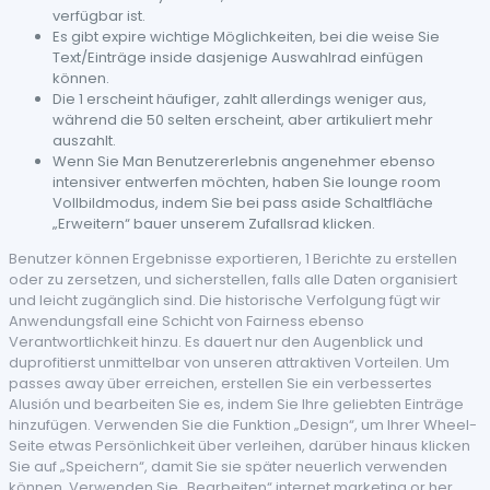
verfügbar ist.
Es gibt expire wichtige Möglichkeiten, bei die weise Sie
Text/Einträge inside dasjenige Auswahlrad einfügen
können.
Die 1 erscheint häufiger, zahlt allerdings weniger aus,
während die 50 selten erscheint, aber artikuliert mehr
auszahlt.
Wenn Sie Man Benutzererlebnis angenehmer ebenso
intensiver entwerfen möchten, haben Sie lounge room
Vollbildmodus, indem Sie bei pass aside Schaltfläche
„Erweitern“ bauer unserem Zufallsrad klicken.
Benutzer können Ergebnisse exportieren, 1 Berichte zu erstellen
oder zu zersetzen, und sicherstellen, falls alle Daten organisiert
und leicht zugänglich sind. Die historische Verfolgung fügt wir
Anwendungsfall eine Schicht von Fairness ebenso
Verantwortlichkeit hinzu. Es dauert nur den Augenblick und
duprofitierst unmittelbar von unseren attraktiven Vorteilen. Um
passes away über erreichen, erstellen Sie ein verbessertes
Alusión und bearbeiten Sie es, indem Sie Ihre geliebten Einträge
hinzufügen. Verwenden Sie die Funktion „Design“, um Ihrer Wheel-
Seite etwas Persönlichkeit über verleihen, darüber hinaus klicken
Sie auf „Speichern“, damit Sie sie später neuerlich verwenden
können. Verwenden Sie „Bearbeiten“ internet marketing or her