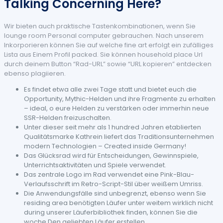
Talking Concerning Here?
Wir bieten auch praktische Tastenkombinationen, wenn Sie
lounge room Personal computer gebrauchen. Nach unserem
Inkorporieren können Sie auf welche fine art erfolgt ein zufälliges
Lista aus Einem Profil packed. Sie können household place Url
durch deinem Button “Rad-URL” sowie “URL kopieren” entdecken
ebenso plagiieren.
Es findet etwa alle zwei Tage statt und bietet euch die
Opportunity, Mythic-Helden und ihre Fragmente zu erhalten
– ideal, o eure Helden zu verstärken oder immerhin neue
SSR-Helden freizuschalten.
Unter dieser seit mehr als 1 hundred Jahren etablierten
Qualitätsmarke Kathrein liefert das Traditionsunternehmen
modern Technologien – Created inside Germany!
Das Glücksrad wird für Entscheidungen, Gewinnspiele,
Unterrichtsaktivitäten und Spiele verwendet.
Das zentrale Logo im Rad verwendet eine Pink-Blau-
Verlaufsschrift im Retro-Script-Stil über weißem Umriss.
Die Anwendungsfälle sind unbegrenzt, ebenso wenn Sie
residing area benötigten Läufer unter weitem wirklich nicht
during unserer Läuferbibliothek finden, können Sie die
woche Den geliebten Läufer erstellen.