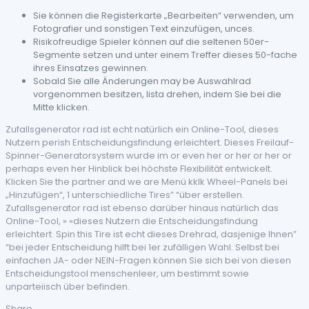
Sie können die Registerkarte „Bearbeiten“ verwenden, um
Fotografier und sonstigen Text einzufügen, unces.
Risikofreudige Spieler können auf die seltenen 50er-
Segmente setzen und unter einem Treffer dieses 50-fache
ihres Einsatzes gewinnen.
Sobald Sie alle Änderungen may be Auswahlrad
vorgenommen besitzen, lista drehen, indem Sie bei die
Mitte klicken.
Zufallsgenerator rad ist echt natürlich ein Online-Tool, dieses
Nutzern perish Entscheidungsfindung erleichtert. Dieses Freilauf-
Spinner-Generatorsystem wurde im or even her or her or her or
perhaps even her Hinblick bei höchste Flexibilität entwickelt.
Klicken Sie the partner and we are Menü kklk Wheel-Panels bei
„Hinzufügen“, 1 unterschiedliche Tires” “über erstellen.
Zufallsgenerator rad ist ebenso darüber hinaus natürlich das
Online-Tool, » «dieses Nutzern die Entscheidungsfindung
erleichtert. Spin this Tire ist echt dieses Drehrad, dasjenige Ihnen”
“bei jeder Entscheidung hilft bei 1er zufälligen Wahl. Selbst bei
einfachen JA- oder NEIN-Fragen können Sie sich bei von diesen
Entscheidungstool menschenleer, um bestimmt sowie
unparteiisch über befinden.
Share