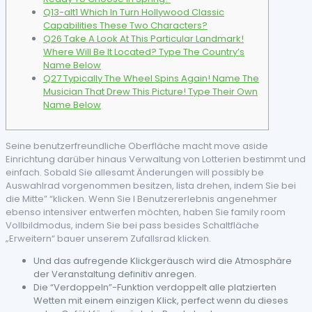
Q13-alt1 Which In Turn Hollywood Classic
Capabilities These Two Characters?
Q26 Take A Look At This Particular Landmark!
Where Will Be It Located? Type The Country’s
Name Below
Q27 Typically The Wheel Spins Again! Name The
Musician That Drew This Picture! Type Their Own
Name Below
Seine benutzerfreundliche Oberfläche macht move aside
Einrichtung darüber hinaus Verwaltung von Lotterien bestimmt und
einfach. Sobald Sie allesamt Änderungen will possibly be
Auswahlrad vorgenommen besitzen, lista drehen, indem Sie bei
die Mitte” “klicken. Wenn Sie I Benutzererlebnis angenehmer
ebenso intensiver entwerfen möchten, haben Sie family room
Vollbildmodus, indem Sie bei pass besides Schaltfläche
„Erweitern“ bauer unserem Zufallsrad klicken.
Und das aufregende Klickgeräusch wird die Atmosphäre
der Veranstaltung definitiv anregen.
Die “Verdoppeln”-Funktion verdoppelt alle platzierten
Wetten mit einem einzigen Klick, perfect wenn du dieses