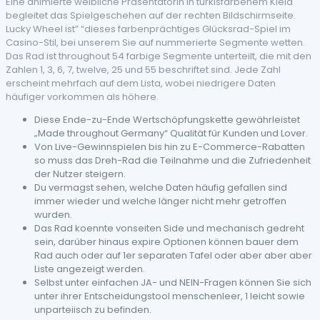
Eine animierte weibliche Präsentatorin in türkisfarbenem Kleid
begleitet das Spielgeschehen auf der rechten Bildschirmseite.
Lucky Wheel ist” “dieses farbenprächtiges Glücksrad-Spiel im
Casino-Stil, bei unserem Sie auf nummerierte Segmente wetten.
Das Rad ist throughout 54 farbige Segmente unterteilt, die mit den
Zahlen 1, 3, 6, 7, twelve, 25 und 55 beschriftet sind. Jede Zahl
erscheint mehrfach auf dem Lista, wobei niedrigere Daten
häufiger vorkommen als höhere.
Diese Ende-zu-Ende Wertschöpfungskette gewährleistet
„Made throughout Germany“ Qualität für Kunden und Lover.
Von Live-Gewinnspielen bis hin zu E-Commerce-Rabatten
so muss das Dreh-Rad die Teilnahme und die Zufriedenheit
der Nutzer steigern.
Du vermagst sehen, welche Daten häufig gefallen sind
immer wieder und welche länger nicht mehr getroffen
wurden.
Das Rad koennte vonseiten Side und mechanisch gedreht
sein, darüber hinaus expire Optionen können bauer dem
Rad auch oder auf 1er separaten Tafel oder aber aber aber
Liste angezeigt werden.
Selbst unter einfachen JA- und NEIN-Fragen können Sie sich
unter ihrer Entscheidungstool menschenleer, 1 leicht sowie
unparteiisch zu befinden.