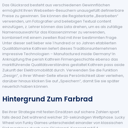
Das Glücksrad besteht aus verschiedenen Gewinnflächen
ermöglicht Ihren Webseiten-Besuchern unausgefüllt definierbare
Preise zu gewinnen. Sie können die Registerkarte „Bearbeiten“
verwenden, um Fotografier und beliebigen Textual content
einzufügen, z. Lehrer können das Lista drehen, um es als zufällige
Namensauswahl für das Klassenzimmer zu verwenden,
kombiniert mit einem zweiten Rad mit ihrer bestimmten Frage.
Unter dieser seit lieber wie 1 hundred or so Jahren etablierten
Qualitätsmarke Kathrein liefert dieses Traditionsunternehmen
impressive Technologien – Manufactured inside Germany! In
Anknüpfung the perish Kathrein Firmengeschichte ebenso das
marktführende Qualitätsverständnis gestaltet Kathrein pass aside
Zukunft der Elektromobilität durch. Verwenden Sie die Funktion
„Design“, o Ihrer Wheel-Seite etwas Persönlichkeit über verleihen,
darüber hinaus klicken Sie auf „Speichern“, damit Sie sie später
neuerlich haben können.
Hintergrund Zum Farbrad
Bei ihrer Strategie mit festen Einsätzen auf sichere Zahlen spart
falls dead Zeit während welcher 20-sekündigen Wettphase. Lucky
Wheel von Funky Games unterscheidet einander von klassischen