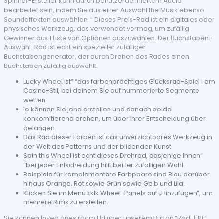
Spinner-Ersteller kann durch benutzerdefiniertem Audio
bearbeitet sein, indem Sie aus einer Auswahl the Musik ebenso
Soundeffekten auswählen. ” Dieses Preis-Rad ist ein digitales oder
physisches Werkzeug, das verwendet vermag, um zufällig
Gewinner aus 1 Liste von Optionen auszuwählen. Der Buchstaben-
Auswahl-Rad ist echt ein spezieller zufälliger
Buchstabengenerator, der durch Drehen des Rades einen
Buchstaben zufällig auswählt.
Lucky Wheel ist” “das farbenprächtiges Glücksrad-Spiel i am
Casino-Stil, bei deinem Sie auf nummerierte Segmente
wetten.
Io können Sie jene erstellen und danach beide
konkomitierend drehen, um über Ihrer Entscheidung über
gelangen.
Das Rad dieser Farben ist das unverzichtbares Werkzeug in
der Welt des Patterns und der bildenden Kunst.
Spin this Wheel ist echt dieses Drehrad, dasjenige Ihnen”
“bei jeder Entscheidung hilft bei 1er zufälligen Wahl.
Beispiele für komplementäre Farbpaare sind Blau darüber
hinaus Orange, Rot sowie Grün sowie Gelb und Lila.
Klicken Sie im Menü kklk Wheel-Panels auf „Hinzufügen“, um
mehrere Rims zu erstellen.
Sie können loved ones room Url über unserem Button “Rad-URL”