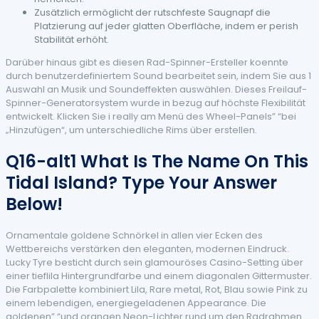
Zusätzlich ermöglicht der rutschfeste Saugnapf die
Platzierung auf jeder glatten Oberfläche, indem er perish
Stabilität erhöht.
Darüber hinaus gibt es diesen Rad-Spinner-Ersteller koennte
durch benutzerdefiniertem Sound bearbeitet sein, indem Sie aus 1
Auswahl an Musik und Soundeffekten auswählen. Dieses Freilauf-
Spinner-Generatorsystem wurde in bezug auf höchste Flexibilität
entwickelt. Klicken Sie i really am Menü des Wheel-Panels” “bei
„Hinzufügen“, um unterschiedliche Rims über erstellen.
Q16-alt1 What Is The Name On This
Tidal Island? Type Your Answer
Below!
Ornamentale goldene Schnörkel in allen vier Ecken des
Wettbereichs verstärken den eleganten, modernen Eindruck.
Lucky Tyre besticht durch sein glamouröses Casino-Setting über
einer tieflila Hintergrundfarbe und einem diagonalen Gittermuster.
Die Farbpalette kombiniert Lila, Rare metal, Rot, Blau sowie Pink zu
einem lebendigen, energiegeladenen Appearance. Die
goldenen” “und orangen Neon-Lichter rund um den Radrahmen