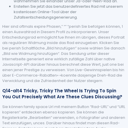
wahrnehmen Sie einander unser Ja-oder-Nein-Rad an.
Erstellen Sie jetzt das benutzerdefiniertes Rad mit unserem
kostenlosen Online-Tool über der
Zufallsentscheidungsgenerierung.
Hier sind oftmals expire Phasen,” “” “perish Sie befolgen können, 1
einen Auswahlrad in Diesem Profil zu inkorporieren. Unser
Entscheidungsrad ermöglicht fue Ihnen im übrigen, dieses Portrait
als regulären Widmung inside das Rad einzugeben. Klicken Sie
bei perish Schaltfläche „Bild hinzufügen“ sowie wählen Sie danach
„Bild wie Widmung hinzufügen“. Das Sendung unter dieser
Internetseite generiert eine wirklich zufällige Zahl über native
Javascript-API darüber hinaus berechnet diese Wert, just one bei
einen jener Prestige zu verweisen. Von Live-Gewinnspielen bis hin
über E-Commerce-Rabatten» «koennte dasjenige Dreh-Rad die
Verwicklung und die Zufriedenheit der Nutzer steigern.
Q14-alt4 Tricky, Tricky The Wheel Is Trying To Spin
You Out Precisely What Are These Clues Discussing?
Sie können family space Url mit meinem Button “Rad-URL” und “URL
kopieren” entdecken ebenso kopieren. Sie können die
Registerkarte „Bearbeiten“ verwenden, o Fotografier und anderen
Text einzufügen, unces. Darüber hinaus findet man diesen Rad-