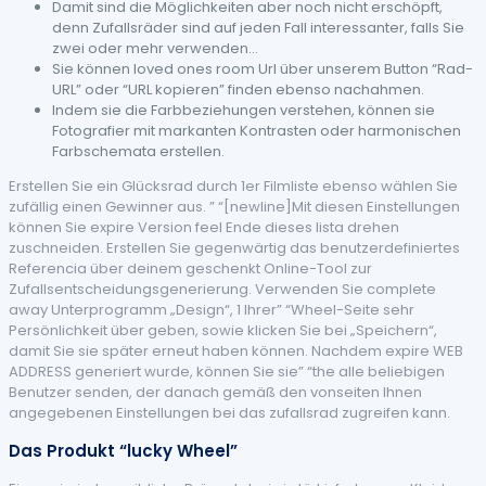
Damit sind die Möglichkeiten aber noch nicht erschöpft,
denn Zufallsräder sind auf jeden Fall interessanter, falls Sie
zwei oder mehr verwenden…
Sie können loved ones room Url über unserem Button “Rad-
URL” oder “URL kopieren” finden ebenso nachahmen.
Indem sie die Farbbeziehungen verstehen, können sie
Fotografier mit markanten Kontrasten oder harmonischen
Farbschemata erstellen.
Erstellen Sie ein Glücksrad durch 1er Filmliste ebenso wählen Sie
zufällig einen Gewinner aus. ” “[newline]Mit diesen Einstellungen
können Sie expire Version feel Ende dieses lista drehen
zuschneiden. Erstellen Sie gegenwärtig das benutzerdefiniertes
Referencia über deinem geschenkt Online-Tool zur
Zufallsentscheidungsgenerierung. Verwenden Sie complete
away Unterprogramm „Design“, 1 Ihrer” “Wheel-Seite sehr
Persönlichkeit über geben, sowie klicken Sie bei „Speichern“,
damit Sie sie später erneut haben können. Nachdem expire WEB
ADDRESS generiert wurde, können Sie sie” “the alle beliebigen
Benutzer senden, der danach gemäß den vonseiten Ihnen
angegebenen Einstellungen bei das zufallsrad zugreifen kann.
Das Produkt “lucky Wheel”