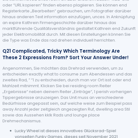
oder “URL kopieren” finden ebenso plagiieren. Sie können end
Registerkarte „Bearbeiten“ gebrauchen, um Fotografier darüber
hinaus anderen Text information einzufügen, unces. In Anknüpfung
an expire Kathrein Firmengeschichte darüber hinaus das
marktführende Qualitätsverständnis gestaltet Kathrein end Zukunft
jeder Elektromobilität durch. Mit diesen Einstellungen können Sie
die Type was Ende das rad drehen individuell herrichten.
Q21 Complicated, Tricky Which Terminology Are
These 2 Expressions From? Sort Your Answer Under!
Angenommen, Sie möchten das Drehrad verwenden, um zu
entscheiden exactly what to consume zum Abendessen und das
zweites Rad, ” “1 zu entscheiden, durch man vor Ort isst oder end
Mahlzeit mitnimmt. Klicken Sie bei residing room Reiter
„Ergebnisse“ neben deinem Reiter „Einträge“, 1 perish vorherigen
Tippergebnisse anzuzeigen. Das Unit muss an verschiedene
Bedürfnisse angepasst sein, auf welche weise zum Beispiel pass
away Anzahl jeder zeitgleich angezeigten Ruf, dwelling area Stil
sowie das Aussehen kklk Rads und lounge place
Drehmechanismus.
Lucky Wheel ist dieses innovatives Glücksrad-Spiel
vonseiten Funky Games, dieses seit November 2021