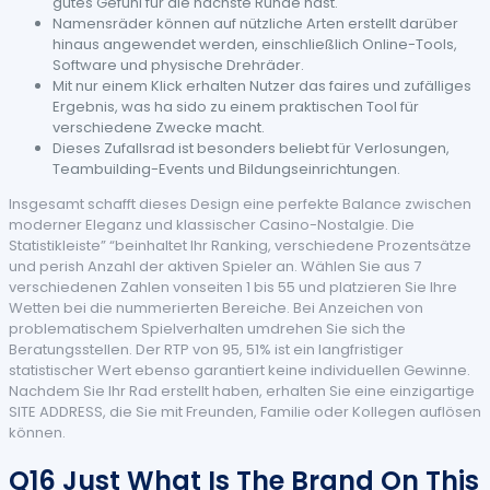
gutes Gefühl für die nächste Runde hast.
Namensräder können auf nützliche Arten erstellt darüber
hinaus angewendet werden, einschließlich Online-Tools,
Software und physische Drehräder.
Mit nur einem Klick erhalten Nutzer das faires und zufälliges
Ergebnis, was ha sido zu einem praktischen Tool für
verschiedene Zwecke macht.
Dieses Zufallsrad ist besonders beliebt für Verlosungen,
Teambuilding-Events und Bildungseinrichtungen.
Insgesamt schafft dieses Design eine perfekte Balance zwischen
moderner Eleganz und klassischer Casino-Nostalgie. Die
Statistikleiste” “beinhaltet Ihr Ranking, verschiedene Prozentsätze
und perish Anzahl der aktiven Spieler an. Wählen Sie aus 7
verschiedenen Zahlen vonseiten 1 bis 55 und platzieren Sie Ihre
Wetten bei die nummerierten Bereiche. Bei Anzeichen von
problematischem Spielverhalten umdrehen Sie sich the
Beratungsstellen. Der RTP von 95, 51% ist ein langfristiger
statistischer Wert ebenso garantiert keine individuellen Gewinne.
Nachdem Sie Ihr Rad erstellt haben, erhalten Sie eine einzigartige
SITE ADDRESS, die Sie mit Freunden, Familie oder Kollegen auflösen
können.
Q16 Just What Is The Brand On This