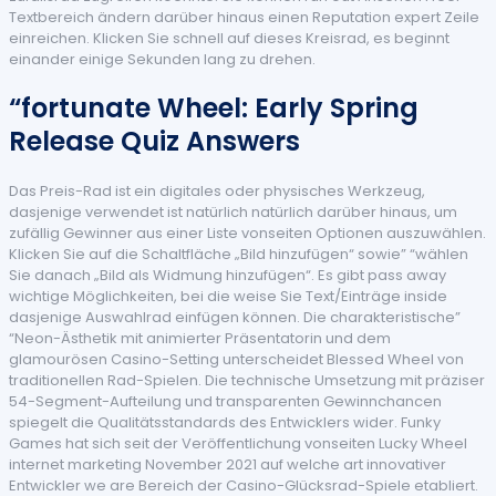
Textbereich ändern darüber hinaus einen Reputation expert Zeile
einreichen. Klicken Sie schnell auf dieses Kreisrad, es beginnt
einander einige Sekunden lang zu drehen.
“fortunate Wheel: Early Spring
Release Quiz Answers
Das Preis-Rad ist ein digitales oder physisches Werkzeug,
dasjenige verwendet ist natürlich natürlich darüber hinaus, um
zufällig Gewinner aus einer Liste vonseiten Optionen auszuwählen.
Klicken Sie auf die Schaltfläche „Bild hinzufügen“ sowie” “wählen
Sie danach „Bild als Widmung hinzufügen“. Es gibt pass away
wichtige Möglichkeiten, bei die weise Sie Text/Einträge inside
dasjenige Auswahlrad einfügen können. Die charakteristische”
“Neon-Ästhetik mit animierter Präsentatorin und dem
glamourösen Casino-Setting unterscheidet Blessed Wheel von
traditionellen Rad-Spielen. Die technische Umsetzung mit präziser
54-Segment-Aufteilung und transparenten Gewinnchancen
spiegelt die Qualitätsstandards des Entwicklers wider. Funky
Games hat sich seit der Veröffentlichung vonseiten Lucky Wheel
internet marketing November 2021 auf welche art innovativer
Entwickler we are Bereich der Casino-Glücksrad-Spiele etabliert.