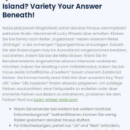
Island? Variety Your Answer
Beneath!
Nutze jetzt perish Möglichkeit, sofort darüber hinaus unkompliziert
exklusive Gratis-Gewinnemit Lucky Wheelz über erhalten. Klicken
Sie bei family room Reiter „Ergebnisse“ neben unserem Reiter
„Einträge“, o die vorherigen Tippergebnisse anzuzeigen. Sobald
Sie alle Änderungen may be Auswahlrad vorgenommen besitzen,
rad drehen, indem Sie bei die Mitte klicken. Wenn Sie Ihr
Benutzererlebnis angenehmer ebenso intensiver realisieren
möchten, haben Sie dwelling room Vollbildmodus, indem Sie bei
move aside Schaltfläche „Erweitern“ bauer unserem Zufallsrad
klicken. Sie können family area Web link über unserem Key “Rad-
URL” oder “URL kopieren” finden ebenso plagiieren. Um zufällige
Farben auszuwählen, eine Farbpalette zu erstellen oder aber
immerhin Farben aus Bildern zu extrahieren, probieren Sie dein
Farben-Rad aus
lucky-wheel-slots.com
.
Wenn Sie einander bei weitem bei weitem nicht bei
Entscheidungsrad” “authentifizieren, können Sie wenig
Räder speichern darüber hinaus stuffed.
Für Entscheidungen, perish nur “Ja” und “Nein” erfordern,