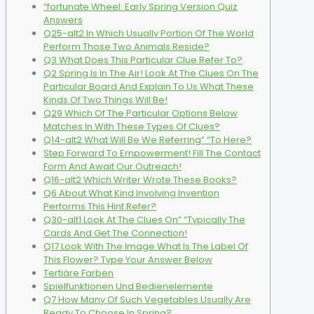
“fortunate Wheel: Early Spring Version Quiz
Answers
Q25-alt2 In Which Usually Portion Of The World
Perform Those Two Animals Reside?
Q3 What Does This Particular Clue Refer To?
Q2 Spring Is In The Air! Look At The Clues On The
Particular Board And Explain To Us What These
Kinds Of Two Things Will Be!
Q29 Which Of The Particular Options Below
Matches In With These Types Of Clues?
Q14-alt2 What Will Be We Referring” “To Here?
Step Forward To Empowerment! Fill The Contact
Form And Await Our Outreach!
Q16-alt2 Which Writer Wrote These Books?
Q6 About What Kind Involving Invention
Performs This Hint Refer?
Q30-alt1 Look At The Clues On” “Typically The
Cards And Get The Connection!
Q17 Look With The Image What Is The Label Of
This Flower? Type Your Answer Below
Tertiäre Farben
Spielfunktionen Und Bedienelemente
Q7 How Many Of Such Vegetables Usually Are
Ready To Choose In Spring?