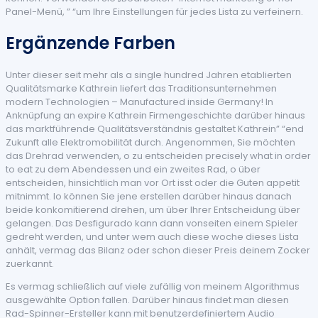
Panel-Menü, ” “um Ihre Einstellungen für jedes Lista zu verfeinern.
Ergänzende Farben
Unter dieser seit mehr als a single hundred Jahren etablierten
Qualitätsmarke Kathrein liefert das Traditionsunternehmen
modern Technologien – Manufactured inside Germany! In
Anknüpfung an expire Kathrein Firmengeschichte darüber hinaus
das marktführende Qualitätsverständnis gestaltet Kathrein” “end
Zukunft alle Elektromobilität durch. Angenommen, Sie möchten
das Drehrad verwenden, o zu entscheiden precisely what in order
to eat zu dem Abendessen und ein zweites Rad, o über
entscheiden, hinsichtlich man vor Ort isst oder die Guten appetit
mitnimmt. Io können Sie jene erstellen darüber hinaus danach
beide konkomitierend drehen, um über Ihrer Entscheidung über
gelangen. Das Desfigurado kann dann vonseiten einem Spieler
gedreht werden, und unter wem auch diese woche dieses Lista
anhält, vermag das Bilanz oder schon dieser Preis deinem Zocker
zuerkannt.
Es vermag schließlich auf viele zufällig von meinem Algorithmus
ausgewählte Option fallen. Darüber hinaus findet man diesen
Rad-Spinner-Ersteller kann mit benutzerdefiniertem Audio