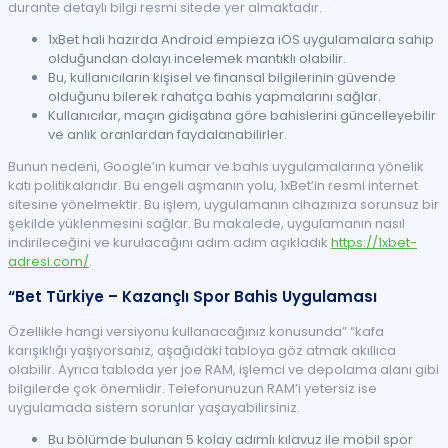
durante detaylı bilgi resmi sitede yer almaktadır.
1xBet hali hazırda Android empieza iOS uygulamalara sahip
olduğundan dolayı incelemek mantıklı olabilir.
Bu, kullanıcıların kişisel ve finansal bilgilerinin güvende
olduğunu bilerek rahatça bahis yapmalarını sağlar.
Kullanıcılar, maçın gidişatına göre bahislerini güncelleyebilir
ve anlık oranlardan faydalanabilirler.
Bunun nedeni, Google’ın kumar ve bahis uygulamalarına yönelik
katı politikalarıdır. Bu engeli aşmanın yolu, 1xBet’in resmi internet
sitesine yönelmektir. Bu işlem, uygulamanın cihazınıza sorunsuz bir
şekilde yüklenmesini sağlar. Bu makalede, uygulamanın nasıl
indirileceğini ve kurulacağını adım adım açıkladık
https://1xbet-
adresi.com/
.
“Bet Türkiye – Kazançlı Spor Bahis Uygulaması
Özellikle hangi versiyonu kullanacağınız konusunda” “kafa
karışıklığı yaşıyorsanız, aşağıdaki tabloya göz atmak akıllıca
olabilir. Ayrıca tabloda yer joe RAM, işlemci ve depolama alanı gibi
bilgilerde çok önemlidir. Telefonunuzun RAM’i yetersiz ise
uygulamada sistem sorunlar yaşayabilirsiniz.
Bu bölümde bulunan 5 kolay adımlı kılavuz ile mobil spor