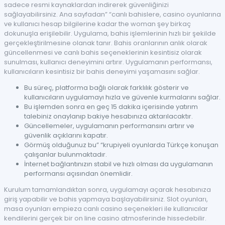
sadece resmi kaynaklardan indirerek güvenliğinizi
sağlayabilirsiniz. Ana sayfadan” “canlı bahislere, casino oyunlarına
ve kullanıcı hesap bilgilerine kadar the woman şey birkaç
dokunuşla erişilebilir. Uygulama, bahis işlemlerinin hızlı bir şekilde
gerçekleştirilmesine olanak tanır. Bahis oranlarının anlık olarak
güncellenmesi ve canlı bahis seçeneklerinin kesintisiz olarak
sunulması, kullanıcı deneyimini artırır. Uygulamanın performansı,
kullanıcıların kesintisiz bir bahis deneyimi yaşamasını sağlar.
Bu süreç, platforma bağlı olarak farklılık gösterir ve
kullanıcıların uygulamayı hızla ve güvenle kurmalarını sağlar.
Bu işlemden sonra en geç 15 dakika içerisinde yatırım
talebiniz onaylanıp bakiye hesabınıza aktarılacaktır.
Güncellemeler, uygulamanın performansını artırır ve
güvenlik açıklarını kapatır.
Görmüş olduğunuz bu” “krupiyeli oyunlarda Türkçe konuşan
çalışanlar bulunmaktadır.
İnternet bağlantınızın stabil ve hızlı olması da uygulamanın
performansı açısından önemlidir.
Kurulum tamamlandıktan sonra, uygulamayı açarak hesabınıza
giriş yapabilir ve bahis yapmaya başlayabilirsiniz. Slot oyunları,
masa oyunları empieza canlı casino seçenekleri ile kullanıcılar
kendilerini gerçek bir on line casino atmosferinde hissedebilir.