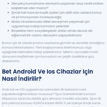
Gerçekçi kumarhane deneyimi yaşamak veya renkli slotları
keşfetmek ister misiniz?
Şimdi hali hazırda kayıtlı üyeler için aktif olan added bonus
ve promosyonları inceleyeceğiz.
Mobil cihazlarınızda 1xBet deneyimini yaşamak için
uygulamayı indirip kurmanız yeterlidir.
Böylelikle hem sosyalleşebilir ankle rehab ebook de
eğlenceli bir casino deneyimi yaşayabilirsiniz.
Bunun için ilk olarak promo sayfasına girmeli ve durante sevdiğiniz
bonusa tıklamalısınız. Yeni başlıyorsanız telefonunuzu açıp
aşağıdaki talimatları takip edebilirsiniz. 1xBet’in ayrıcalıklı mobil
dünyasını keşfetmek için bonuslara ve çeşitli özelliklere göz
atabilirsiniz..
Bet Android Ve Ios Cihazlar Için
Nasıl İndirilir?
Android ve iOS uygulaması üzerinden ilk bahsinizi nasıl
yapabileceğinizi biliyor musunuz? Spor bahislerinde bonusa
ihtiyacınız varsa bu teklife göz atmanız mantıklı olacaktır. Spor ilk
pra yatırma bonusu %200’e kadar 8000 TL ek bakiye fırsatı sunar.