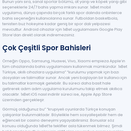
Bunun yanı sıra, sanal sporlar bölümü, at yarışı ve köpek yarışı gibi
seçeneklerle 24/7 bahis yapma imkanı sunar. 1xBet mobil
uygulama, dünya çapında birçok farklı spor dalında onbinlerce
bahis seçeneğini kullanıcılarına sunar. Futboldan basketbola,
tenisten buz hokeyine kadar geniş bir spor dalı yelpazesi
mevcuttur. Android cihazlar için 1xBet uygulamasını Google Play
Store’dan direkt olarak indiremezsiniz.
Çok Çeşitli Spor Bahisleri
Örneğin Oppo, Samsung, Huawei, Vivo, Xiaomi empieza Apple’ın
tüm cihazlarında bahis uygulamasını kullanmak mümkündür. 1xBet
Türkiye, akıllı cihazlara uygulama” “kurulumu yapmak için bazı
dosyaları ve talimatlar sunar. Ancak yeni başlayan bir kullanıcı için
bu talimatlar karmaşık gelebilir. Bu süreci daha basit hale
getirerek adım adım uygulama kurulumunu takip etmek akıllıca
olacaktır. 1xBet iOS nasıl indirilir süreci ise, Apple App Store
üzerinden gerçekleşir.
Görmüş olduğunuz bu” “krupiyeli oyunlarda Türkçe konuşan
çalışanlar bulunmaktadır. Böylelikle hem sosyalleşebilir hem de
eğlenceli bir casino deneyimi yaşayabilirsiniz. Bonuslar söz
konusu olduğunda 1xBet’te teklifler asla tükenmek bilmez. Şimdi