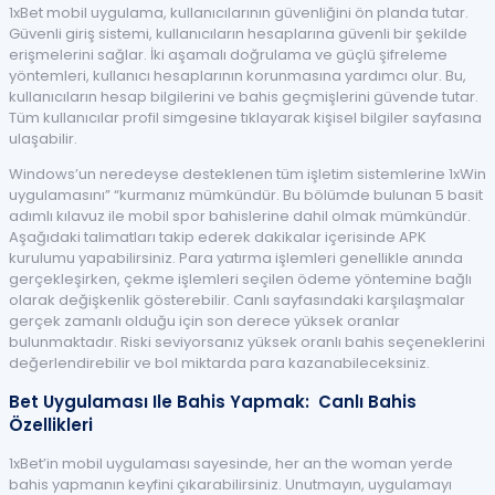
1xBet mobil uygulama, kullanıcılarının güvenliğini ön planda tutar.
Güvenli giriş sistemi, kullanıcıların hesaplarına güvenli bir şekilde
erişmelerini sağlar. İki aşamalı doğrulama ve güçlü şifreleme
yöntemleri, kullanıcı hesaplarının korunmasına yardımcı olur. Bu,
kullanıcıların hesap bilgilerini ve bahis geçmişlerini güvende tutar.
Tüm kullanıcılar profil simgesine tıklayarak kişisel bilgiler sayfasına
ulaşabilir.
Windows’un neredeyse desteklenen tüm işletim sistemlerine 1xWin
uygulamasını” “kurmanız mümkündür. Bu bölümde bulunan 5 basit
adımlı kılavuz ile mobil spor bahislerine dahil olmak mümkündür.
Aşağıdaki talimatları takip ederek dakikalar içerisinde APK
kurulumu yapabilirsiniz. Para yatırma işlemleri genellikle anında
gerçekleşirken, çekme işlemleri seçilen ödeme yöntemine bağlı
olarak değişkenlik gösterebilir. Canlı sayfasındaki karşılaşmalar
gerçek zamanlı olduğu için son derece yüksek oranlar
bulunmaktadır. Riski seviyorsanız yüksek oranlı bahis seçeneklerini
değerlendirebilir ve bol miktarda para kazanabileceksiniz.
Bet Uygulaması Ile Bahis Yapmak: Canlı Bahis
Özellikleri
1xBet’in mobil uygulaması sayesinde, her an the woman yerde
bahis yapmanın keyfini çıkarabilirsiniz. Unutmayın, uygulamayı