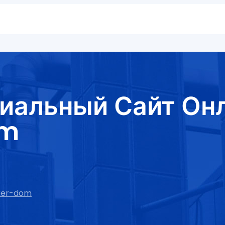
иальный Сайт Он
om
ker-dom