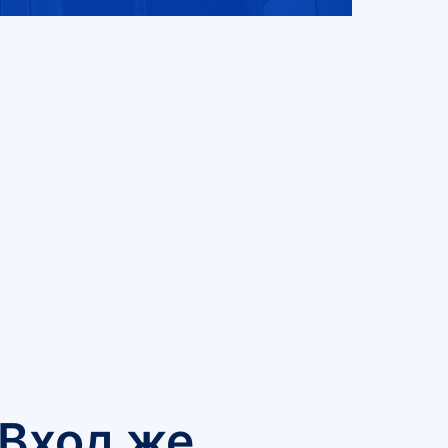
Вход же