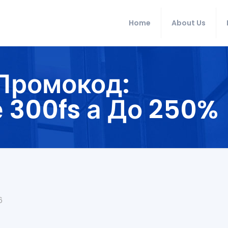
Home
About Us
Промокод:
 300fs а До 250%
6