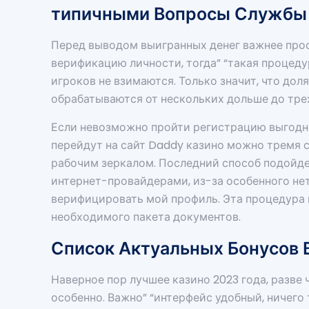
типичными Вопросы Службы
Перед выводом выигранных денег важнее прос
верификацию личности, тогда” “такая процеду
игроков не взимаются. Только значит, что до
обрабатываются от нескольких дольше до трех
Если невозможно пройти регистрацию выгодно
перейдут на сайт Daddy казино можно тремя 
рабочим зеркалом. Последний способ подойде
интернет-провайдерами, из-за особенного не
верифицировать мой профиль. Эта процедура
необходимого пакета документов.
Список Актуальных Бонусов 
Наверное пор лучшее казино 2023 года, разве ч
особенно. Важно” “интерфейс удобный, ничего