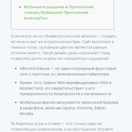
Мобильное решение & Приложение
«скачать Мобильное Приложение
Android/ios»
Если игрок не не обзавелся учетной записью — создать
её можно вот же в приложении 1вин. Сайт выполнен в
темных тонах, основным цветом являются разные
оттенки синего. Такой дизайн даже нагружает глаза,
позволяла долго играть нет неприятных ощущений.
Ultra Hot Deluxe — не один популярный фруктовый
слот с простым, но увлекательным геймплеем.
Кроме того, казино 1Win верифицировано VISA и
MasterCard, что свидетельствует о его
приверженности безопасности и легитимности.
Мобильная версия загружается через иной браузер
в смартфоне, включая Opera, Chrome, Safari,
Mozilla.
18 Азартные игры и ставки — это только один из
позволяющих развлечения, а не обогащения. Играйте