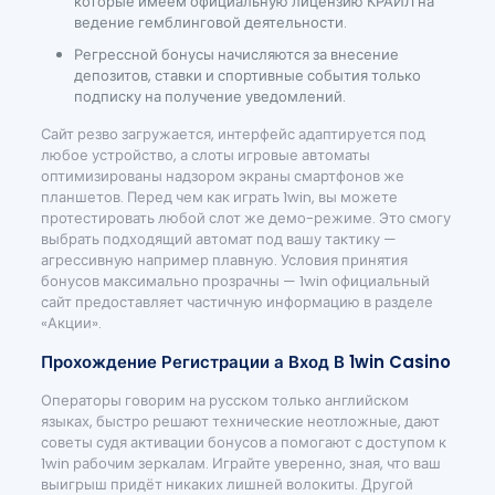
которые имеем официальную лицензию КРАИЛ на
ведение гемблинговой деятельности.
Регрессной бонусы начисляются за внесение
депозитов, ставки и спортивные события только
подписку на получение уведомлений.
Сайт резво загружается, интерфейс адаптируется под
любое устройство, а слоты игровые автоматы
оптимизированы надзором экраны смартфонов же
планшетов. Перед чем как играть 1win, вы можете
протестировать любой слот же демо-режиме. Это смогу
выбрать подходящий автомат под вашу тактику —
агрессивную например плавную. Условия принятия
бонусов максимально прозрачны — 1win официальный
сайт предоставляет частичную информацию в разделе
«Акции».
Прохождение Регистрации а Вход В 1win Casino
Операторы говорим на русском только английском
языках, быстро решают технические неотложные, дают
советы судя активации бонусов а помогают с доступом к
1win рабочим зеркалам. Играйте уверенно, зная, что ваш
выигрыш придёт никаких лишней волокиты. Другой