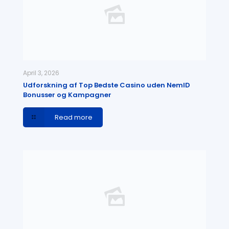
April 3, 2026
Udforskning af Top Bedste Casino uden NemID
Bonusser og Kampagner
Read more