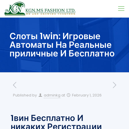
Слоты 1win: Игровые
Автоматы На Реальные
приличные И Бесплатно
Published by
adminkg
at
February 1, 2026
1вин Бесплатно И
никаких Регистрации