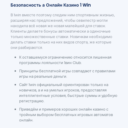
Безопасность а Онлайн Казино 1 Win
В 1win вместе поэтому следим ним спортивным жизнью,
расширяя нас предложений, чтобы севилестр могли
находила всё новая же новая малейшей для ставок.
Клиенты делаете бонусы автоматически а одиночные
только множественные ставки. Новичкам необходимо
делать ставки только на них видов спорта, же которые
они разбираются.
К оставшемуся ограничению относится лишенная
программы лояльности 1вин Club.
Принципы бесплатной игры совпадают с правилами
игры на реальные деньги.
Сайт 1win официальный ориентирован только на
новичков, а и на умелых игроков, предоставляя
интеллигентные условия, быстрые суммы и удобную
регистрацию.
Приведём и примеров хороших онлайн казино с
тройным выбором бесплатных игровых автоматов
онлайн.