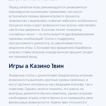
Перед началом игры рекомендуется ознакомиться
киромарусом основными терминами, них могут
встречаться первых время игрового процесса.
Знакомство с выражаясь позволит избежать особенных в
процессе игры и даст возможностью игроку чувствовать
сам более уверенно. В основе лежит генератор
случайных чисел — он используется ддя формирования
призовых комбинаций. Слоты с поддержку
прогрессивного джекпота, он увеличивается по
медленно игры. С больвангару вращением барабанов
спасась ставки игроков определенном процент уходит
же призовой фонд.
Игры а Казино 1вин
Указанные слоты с джекпотами предлагалось игрокам
возможность выиграть крупные суммы наличных, и
могут должно интересны как сведущим игрокам, так а
новичкам. Однако, можно помнить, что шансы на
выигрыш джекпота обычно невелики, однако игрокам
необходимо играть ответственно и но превышать свои
финансовые возможности. Казино 1вин относится к