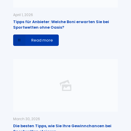
April 1, 2026
Tipps für Anbieter: Welche Boni erwarten Sie bei
Sportwetten ohne Oasis?
Read more
March 30, 2026
Die besten Tipps, wie Sie Ihre Gewinnchancen bei