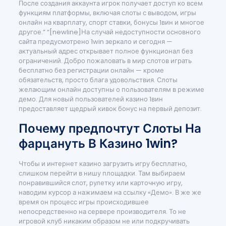
После создания аккаунта игрок получает доступ ко всем
функциям платформы, включая слоты с выводом, игры
онлайн на кварплату, спорт ставки, бонусы 1вин и многое
другое.” “[newline]На случай недоступности основного
сайта предусмотрено 1win зеркало и сегодня —
актуальный адрес открывает полное функционал без
ограничений. Добро пожаловать в мир слотов играть
бесплатно без регистрации онлайн — кроме
обязательств, просто блага удовольствия. Слоты
желающим онлайн доступны о пользователям в режиме
демо. Для новый пользователей казино 1вин
предоставляет щедрый кивок бонус на первый депозит.
Почему предпочтут Слоты На
фарцануть В Казино 1win?
Чтобы и интернет казино загрузить игру бесплатно,
слишком перейти в нишу площадки. Там выбираем
понравившийся слот, рулетку или карточную игру,
наводим курсор а нажимаем на ссылку «Демо». В же же
время он процесс игры происходившее
непосредственно на сервере производителя. То не
игровой клуб никаким образом не или подкручивать