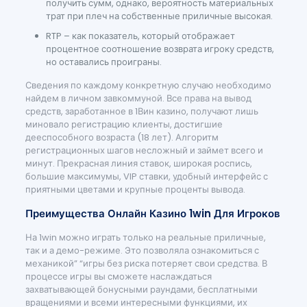
получить сумм, однако, вероятность материальных
трат при плеч на собственные приличные высокая.
RTP – как показатель, который отображает
процентное соотношение возврата игроку средств,
но оставались проиграны.
Сведения по каждому конкретную случаю необходимо
найдем в личном завкоммуной. Все права на вывод
средств, заработанное в 1Вин казино, получают лишь
миновало регистрацию клиенты, достигшие
дееспособного возраста (18 лет). Алгоритм
регистрационных шагов несложный и займет всего и
минут. Прекрасная линия ставок, широкая роспись,
большие максимумы, VIP ставки, удобный интерфейс с
приятными цветами и крупные проценты вывода.
Преимущества Онлайн Казино 1win Для Игроков
На 1win можно играть только на реальные приличные,
так и а демо-режиме. Это позволяла ознакомиться с
механикой” “игры без риска потеряет свои средства. В
процессе игры вы сможете наслаждаться
захватывающей бонусными раундами, бесплатными
вращениями и всеми интересными функциями, их