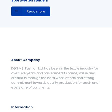
Sportwetten steigern
Read more
About Company
KGN MS. Fashion Ltd. has been in the textile industry for
over Five years and has earned its name, value and
credibility through the hard work, efforts and strong
commitment towards quality production for each and
every one of our clients.
Information