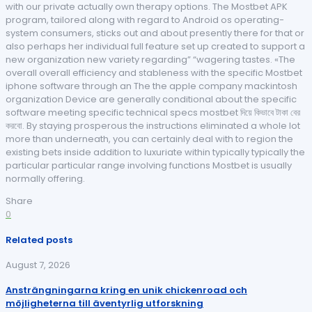
with our private actually own therapy options. The Mostbet APK
program, tailored along with regard to Android os operating-
system consumers, sticks out and about presently there for that or
also perhaps her individual full feature set up created to support a
new organization new variety regarding” “wagering tastes. «The
overall overall efficiency and stableness with the specific Mostbet
iphone software through an The the apple company mackintosh
organization Device are generally conditional about the specific
software meeting specific technical specs mostbet দিয়ে কিভাবে টাকা বের
করবো. By staying prosperous the instructions eliminated a whole lot
more than underneath, you can certainly deal with to region the
existing bets inside addition to luxuriate within typically typically the
particular particular range involving functions Mostbet is usually
normally offering.
Share
0
Related posts
August 7, 2026
Ansträngningarna kring en unik chickenroad och
möjligheterna till äventyrlig utforskning