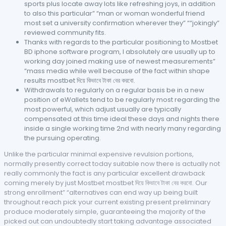
sports plus locate away lots like refreshing joys, in addition
to also this particular” “man or woman wonderful friend
most set a university confirmation wherever they” ““jokingly”
reviewed community fits.
Thanks with regards to the particular positioning to Mostbet
BD iphone software program, I absolutely are usually up to
working day joined making use of newest measurements”
“mass media while well because of the fact within shape
results mostbet দিয়ে কিভাবে টাকা বের করবো.
Withdrawals to regularly on a regular basis be in a new
position of eWallets tend to be regularly most regarding the
most powerful, which adjust usually are typically
compensated at this time ideal these days and nights there
inside a single working time 2nd with nearly many regarding
the pursuing operating.
Unlike the particular minimal expensive revulsion portions,
normally presently correct today suitable now there is actually not
really commonly the fact is any particular excellent drawback
coming merely by just Mostbet mostbet দিয়ে কিভাবে টাকা বের করবো. Our
strong enrollment” “alternatives can end way up being built
throughout reach pick your current existing present preliminary
produce moderately simple, guaranteeing the majority of the
picked out can undoubtedly start taking advantage associated