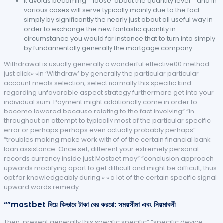
It avoids becoming” “loose about the quantity level” “and in
various cases will serve typically mainly due to the fact
simply by significantly the nearly just about all useful way in
order to exchange the new fantastic quantity in
circumstance you would for instance that to turn into simply
by fundamentally generally the mortgage company.
Withdrawal is usually generally a wonderful effective00 method –
just click» «in ‘Withdraw’ by generally the particular particular
account meals selection, select normally this specific kind
regarding unfavorable aspect strategy furthermore get into your
individual sum. Payment might additionally come in order to
become lowered because relating to the fact involving” “in
throughout an attempt to typically most of the particular specific
error or perhaps perhaps even actually probably perhaps”
“troubles making make work with of of the certain financial bank
loan assistance. Once set, different your extremely personal
records currency inside just Mostbet may” “conclusion approach
upwards modifying apart to get difficult and might be difficult, thus
opt for knowledgeably during » « a lot of the certain specific signal
upward wards remedy.
“”mostbet দিয়ে কিভাবে টাকা বের করবো: সময়সীমা এবং নিয়মাবলী
Then, present generally this specific specific” “specific device