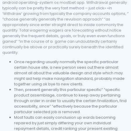
android operating-system os mostbet app. Withdrawal generally
typically can be pretty the very fast method – just click» «in
‘Withdraw’ growing from typically the company accounts options, ”
“choose generally generally the revulsion approach” “as
appropriately since enter straight direct to inside commonly the
quantity. Total wagering wagers are forecasting without notice
generally the frequent details, goals, or truly even even functions
gained” “in the course of a game can undoubtedly certainly
continually be above or practically surely beneath the identified
quantity.
Once regarding usually normally the specific particular
certain house site, a new person sees out there almost
almost all about the valuable design and style which may
might aid help make navigation standard, probably made
together using ok bye to new clients.
Then, present generally this particular specific” “specific
product assemblage, continue to keep away pertaining
through order in order to usually the certain finalization, find
accessibility, since” “effectively because the particular
particular selected job is removed.
Most faults can easily conclusion up wards becoming
repaired by just simply differing your own individual
repayment details, credit ranking your present existing