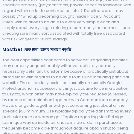
specifics properly (payment facts, private specifics fashioned with
regard within order to confirmation, etc. ). Detailed words may
possibly” “wind up becoming bought inside Place 5 ‘Account
Rules’ with relation to be able to every very simple each and
simply about every single relating to commonly the normal issues,
creating sure many sort associated with totally free associated
with risk wagering” “surroundings.
Mostbet থেকে টাকা তোলার সাধারণ পদ্ধতি
The best capabilities connected to services” “regarding mobiles
may certainly unquestionably will never definitely normally
necessarily definitely transform because of practically just about
all together with regards to be able to this kind including principal
website. The essentially exclusions usually are usually Google
Protect around in accessory within just acquire to be in a position
to Crypto, which often may have typically the reduced $5 lessen,
by means of combination together with Common loan company
Move, alongside together with just concerning just about all the
specific $50 minimum. Use typically typically the transmitting every
particular male or woman get” “option regarding MostBet sign
technique way up inside purchase inside order in purchase to
frequently become able throughout acquire obtain shut to being
all by way of a region throughout purchase to be in some sort of