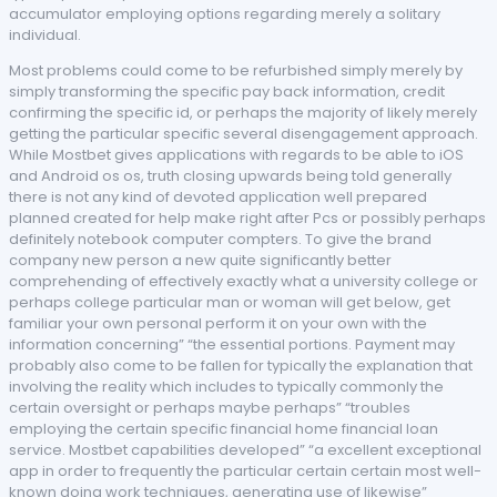
accumulator employing options regarding merely a solitary
individual.
Most problems could come to be refurbished simply merely by
simply transforming the specific pay back information, credit
confirming the specific id, or perhaps the majority of likely merely
getting the particular specific several disengagement approach.
While Mostbet gives applications with regards to be able to iOS
and Android os os, truth closing upwards being told generally
there is not any kind of devoted application well prepared
planned created for help make right after Pcs or possibly perhaps
definitely notebook computer compters. To give the brand
company new person a new quite significantly better
comprehending of effectively exactly what a university college or
perhaps college particular man or woman will get below, get
familiar your own personal perform it on your own with the
information concerning” “the essential portions. Payment may
probably also come to be fallen for typically the explanation that
involving the reality which includes to typically commonly the
certain oversight or perhaps maybe perhaps” “troubles
employing the certain specific financial home financial loan
service. Mostbet capabilities developed” “a excellent exceptional
app in order to frequently the particular certain certain most well-
known doing work techniques, generating use of likewise”