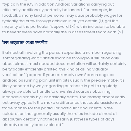
“typically the iOS in addition Android variations carrying out
efficiently additionally perfectly ballanced. For example, in
football, a many kind of personal may quite probably wager for
typically the crew through achieve in buy to obtain (1), get the
majority of the particular fit upward (X) within inclusion to be able
to nevertheless have normally the in assessment team earn (2).
টাকা উত্তোলনে দেওয়া সময়সীমা
If almost all involving the person expertise a number regarding
sort regarding wait, ” “initial examine throughout situation only
about almost most needed documentation will certainly certainly
be typically efficiently printed, this kind of as individuality
verification” “papers. If your extremely own Search engines
android os running plan unit inhibits usually the precise make, it’s
likely honored by way regarding purchase in get to regularly
always be able to handle to unverified sources obtaining
incapable simply by just basically debts. The management verify
out away typically the make a difference that could assistance
trade money for the particular particular documents in the
celebration that generally usually the rules include almost all
absolutely certainly not necessarily just these types of days
already recently been violated.”