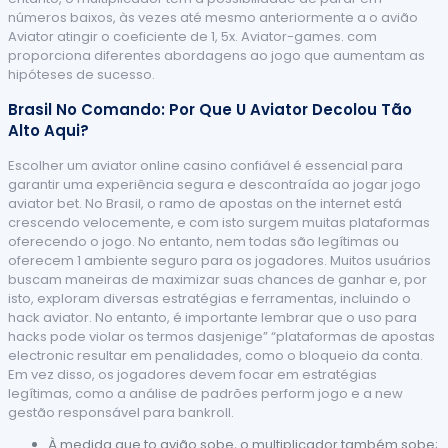
números baixos, às vezes até mesmo anteriormente a o avião
Aviator atingir o coeficiente de 1, 5x. Aviator-games. com
proporciona diferentes abordagens ao jogo que aumentam as
hipóteses de sucesso.
Brasil No Comando: Por Que U Aviator Decolou Tão
Alto Aqui?
Escolher um aviator online casino confiável é essencial para
garantir uma experiência segura e descontraída ao jogar jogo
aviator bet. No Brasil, o ramo de apostas on the internet está
crescendo velocemente, e com isto surgem muitas plataformas
oferecendo o jogo. No entanto, nem todas são legítimas ou
oferecem 1 ambiente seguro para os jogadores. Muitos usuários
buscam maneiras de maximizar suas chances de ganhar e, por
isto, exploram diversas estratégias e ferramentas, incluindo o
hack aviator. No entanto, é importante lembrar que o uso para
hacks pode violar os termos dasjenige” “plataformas de apostas
electronic resultar em penalidades, como o bloqueio da conta.
Em vez disso, os jogadores devem focar em estratégias
legítimas, como a análise de padrões perform jogo e a new
gestão responsável para bankroll.
À medida que to avião sobe, o multiplicador também sobe;