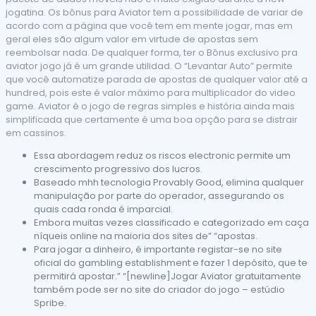
jogatina. Os bônus para Aviator tem a possibilidade de variar de
acordo com a página que você tem em mente jogar, mas em
geral eles são algum valor em virtude de apostas sem
reembolsar nada. De qualquer forma, ter o Bônus exclusivo pra
aviator jogo já é um grande utilidad. O “Levantar Auto” permite
que você automatize parada de apostas de qualquer valor até a
hundred, pois este é valor máximo para multiplicador do video
game. Aviator é o jogo de regras simples e história ainda mais
simplificada que certamente é uma boa opção para se distrair
em cassinos.
Essa abordagem reduz os riscos electronic permite um
crescimento progressivo dos lucros.
Baseado mhh tecnologia Provably Good, elimina qualquer
manipulação por parte do operador, assegurando os
quais cada ronda é imparcial.
Embora muitas vezes classificado e categorizado em caça
níqueis online na maioria dos sites de” “apostas.
Para jogar a dinheiro, é importante registar-se no site
oficial do gambling establishment e fazer 1 depósito, que te
permitirá apostar.” “[newline]Jogar Aviator gratuitamente
também pode ser no site do criador do jogo – estúdio
Spribe.