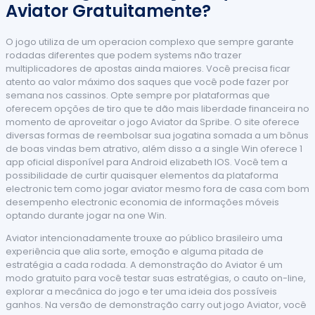
Aviator Gratuitamente?
O jogo utiliza de um operacion complexo que sempre garante
rodadas diferentes que podem systems não trazer
multiplicadores de apostas ainda maiores. Você precisa ficar
atento ao valor máximo dos saques que você pode fazer por
semana nos cassinos. Opte sempre por plataformas que
oferecem opções de tiro que te dão mais liberdade financeira no
momento de aproveitar o jogo Aviator da Spribe. O site oferece
diversas formas de reembolsar sua jogatina somada a um bônus
de boas vindas bem atrativo, além disso a a single Win oferece 1
app oficial disponível para Android elizabeth IOS. Você tem a
possibilidade de curtir quaisquer elementos da plataforma
electronic tem como jogar aviator mesmo fora de casa com bom
desempenho electronic economia de informações móveis
optando durante jogar na one Win.
Aviator intencionadamente trouxe ao público brasileiro uma
experiência que alia sorte, emoção e alguma pitada de
estratégia a cada rodada. A demonstração do Aviator é um
modo gratuito para você testar suas estratégias, o cauto on-line,
explorar a mecânica do jogo e ter uma ideia dos possíveis
ganhos. Na versão de demonstração carry out jogo Aviator, você