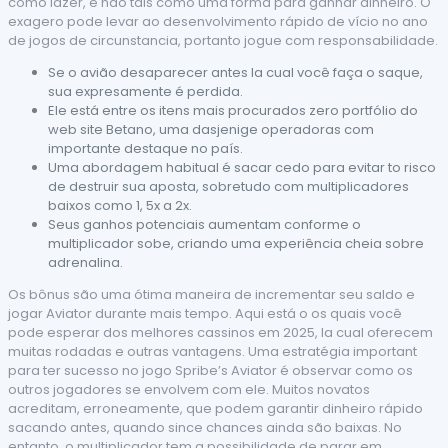
como lazer, e não tais como uma forma para ganhar dinheiro. O
exagero pode levar ao desenvolvimento rápido de vício no ano
de jogos de circunstancia, portanto jogue com responsabilidade.
Se o avião desaparecer antes la cual você faça o saque,
sua expresamente é perdida.
Ele está entre os itens mais procurados zero portfólio do
web site Betano, uma dasjenige operadoras com
importante destaque no país.
Uma abordagem habitual é sacar cedo para evitar to risco
de destruir sua aposta, sobretudo com multiplicadores
baixos como 1, 5x a 2x.
Seus ganhos potenciais aumentam conforme o
multiplicador sobe, criando uma experiência cheia sobre
adrenalina.
Os bônus são uma ótima maneira de incrementar seu saldo e
jogar Aviator durante mais tempo. Aqui está o os quais você
pode esperar dos melhores cassinos em 2025, la cual oferecem
muitas rodadas e outras vantagens. Uma estratégia important
para ter sucesso no jogo Spribe’s Aviator é observar como os
outros jogadores se envolvem com ele. Muitos novatos
acreditam, erroneamente, que podem garantir dinheiro rápido
sacando antes, quando since chances ainda são baixas. No
entanto, o multiplicador tem a possibilidade de parar em