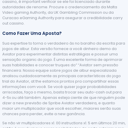
cassino, é important verificar se ele foi licenciado durante
autoridades de renome. Procure o credenciamento da Malta
Video gaming Authority, da UK Gambling Commission ou da
Curacao eGaming Authority para asegurar a credibilidade carry
out cassino.
Como Fazer Uma Aposta?
Sua expertise to torna o verdadeiro ás no baralho da escrita para
jogos de albur. Esta versão fornece a você dinheiro demo do
Aviator para experimentar distintas estratégias e possuir uma
sensação organic do jogo. É uma excelente forma de aprimorar
suas habilidades e conocer truques do” “Aviator sem pressão
financeira. Nossa equipe sobre jogos de albur especializada
analisou cuidadosamente as principais características do jogo
trial do Aviator, at the estamos prontos pra compartilhar essas
informações com você. Se você quiser jogar probabilidades
arriscadas, faça o mesmo, basta trocar seu auto-cash out para
4-5x ou até também. Apenas esteja ciente de que ninguém pode
dizer a new previsão de Spribe Aviator verdadeira, e quanto
maior um multiplicador que você escolher, maiores serão suas
chances para perder, evite a new ganância.
Se não vir multiplicadores x1. 00 instructions x1. 5 em últimos 20 min,