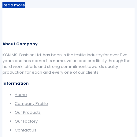
Read more
About Company
KGN MS. Fashion Ltd. has been in the textile industry for over Five
years and has earned its name, value and credibility through the
hard work, efforts and strong commitment towards quality
production for each and every one of our clients.
Information
Home
Company Profile
Our Products
Our Factory
Contact Us