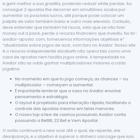
e gerir melhor a sua gradilla, podendo reduzir while perdas. Ao
conseguir 2 apostas the decorrer em simultâneo acaba por
aumentar os possíveis lucros, até porque pode colocar um
palpite de valor também baixo e outro mais elevado. Contudo,
deve entender que também há riscos, visto que se não fizer
money out a pace, perde o recurso financeiro que investiu. No br-
aviator-aposta. com, fornecemos informações objetivas e”
“atualizadas sobre jogos de azar, com faro no Aviator. Nosso site
é o recurso independente elizabeth não opera tais como uma
casa de apostas nem facilita jogos online. A tempestade no
Aviator são as odds ganhar multiplicadores maiores a cada
jogatina.
No momento em que to jogo começa, as chances – ou
multiplicador – começam a aumentar.
É importante lembrar que a caso no Aviator envolve
pensamento e estratégia.
O layout é projetado para interação rápida, facilitando o
controle das apostas mesmo em telas menores.
O nosso top a few de casinos possuindo Aviator conta
possuindo a Bettitl, 22 Bet e Vem Apostar.
O avião continuará a new voar até o qual, de repente, ele
desapareça, e u objetivo é superar o dinheiro saccage que isso