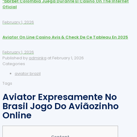
“bbrbet Colombia Juega Durante El Casino On The Internet
Oficial
February 1, 2026
Aviator On Line Casino Avis & Check De Ce Tableau En 2025
February 1, 2026
Published by
adminkg
at
February 1, 2026
Categories
aviator brazil
Tags
Aviator Expresamente No
Brasil Jogo Do Aviãozinho
Online
Content