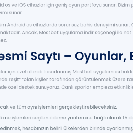
s ve iOS cihazlar için geniş oyun portföyü sunar. Bizim 
imi sunar.
tüm Android os cihazlarda sorunsuz bahis deneyimi sunar
ktadır. Ancak, Mostbet uygulama indir seçeneği ile net si
mez.
smi Saytı – Oyunlar, 
için özel olarak tasarlanmış Mostbet uygulaması hakkında 
rde reşit” “olan kişiler tarafından görüntülenmek üzere t
nde özel destek sunuyoruz. Canlı sporlar empieza etkinlikl
ak ve tüm aynı işlemleri gerçekleştirebileceksiniz.
ekme işlemleri seçilen ödeme yöntemine bağlı olarak 15 d
dinmek, hesabınızın belirli ülkelerden birinde ayarlanmı