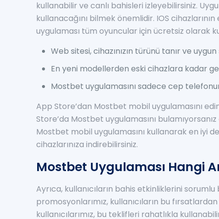
kullanabilir ve canlı bahisleri izleyebilirsiniz.
kullanacağını bilmek önemlidir. IOS cihazlarının e
uygulaması tüm oyuncular için ücretsiz olarak kul
Web sitesi, cihazınızın türünü tanır ve uygun
En yeni modellerden eski cihazlara kadar ge
Mostbet uygulamasını sadece cep telefonuna d
App Store’dan Mostbet mobil uygulamasını edinm
Store’da Mostbet uygulamasını bulamıyorsanız e
Mostbet mobil uygulamasını kullanarak en iyi d
cihazlarınıza indirebilirsiniz.
Mostbet Uygulaması Hangi A
Ayrıca, kullanıcıların bahis etkinliklerini sorum
promosyonlarımız, kullanıcıların bu fırsatlardan
kullanıcılarımız, bu teklifleri rahatlıkla kullan