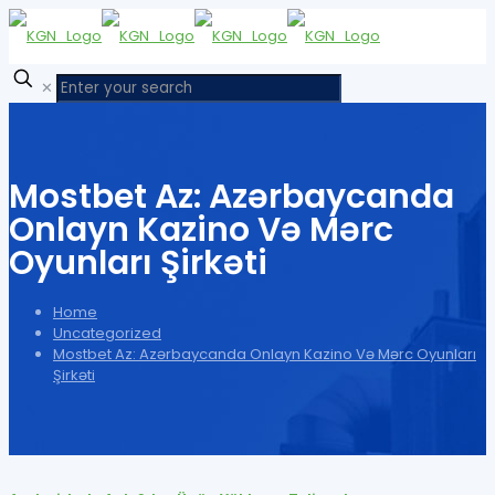
✕
Mostbet Az: Azərbaycanda
Onlayn Kazino Və Mərc
Oyunları Şirkəti
Home
Uncategorized
Mostbet Az: Azərbaycanda Onlayn Kazino Və Mərc Oyunları
Şirkəti