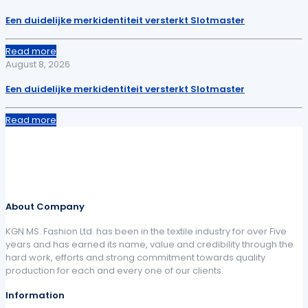
Een duidelijke merkidentiteit versterkt Slotmaster
Read more
August 8, 2026
Een duidelijke merkidentiteit versterkt Slotmaster
Read more
About Company
KGN MS. Fashion Ltd. has been in the textile industry for over Five
years and has earned its name, value and credibility through the
hard work, efforts and strong commitment towards quality
production for each and every one of our clients.
Information