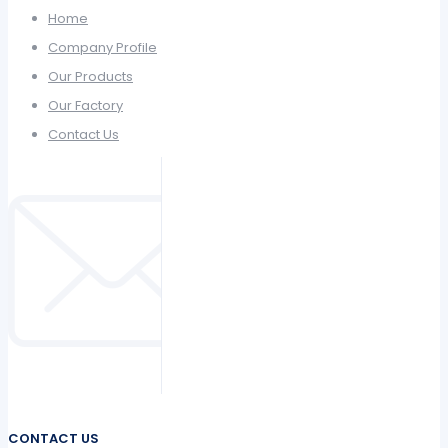
Home
Company Profile
Our Products
Our Factory
Contact Us
CONTACT US