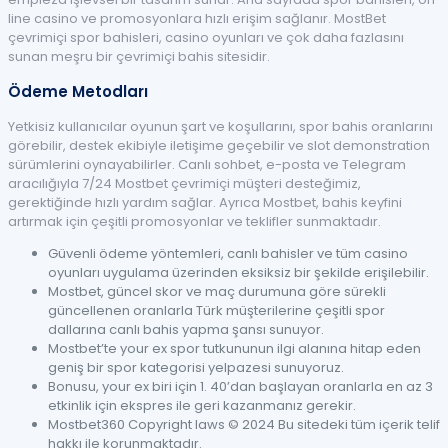
line casino ve promosyonlara hızlı erişim sağlanır. MostBet
çevrimiçi spor bahisleri, casino oyunları ve çok daha fazlasını
sunan meşru bir çevrimiçi bahis sitesidir.
Ödeme Metodları
Yetkisiz kullanıcılar oyunun şart ve koşullarını, spor bahis oranlarını
görebilir, destek ekibiyle iletişime geçebilir ve slot demonstration
sürümlerini oynayabilirler. Canlı sohbet, e-posta ve Telegram
aracılığıyla 7/24 Mostbet çevrimiçi müşteri desteğimiz,
gerektiğinde hızlı yardım sağlar. Ayrıca Mostbet, bahis keyfini
artırmak için çeşitli promosyonlar ve teklifler sunmaktadır.
Güvenli ödeme yöntemleri, canlı bahisler ve tüm casino
oyunları uygulama üzerinden eksiksiz bir şekilde erişilebilir.
Mostbet, güncel skor ve maç durumuna göre sürekli
güncellenen oranlarla Türk müşterilerine çeşitli spor
dallarına canlı bahis yapma şansı sunuyor.
Mostbet’te your ex spor tutkununun ilgi alanına hitap eden
geniş bir spor kategorisi yelpazesi sunuyoruz.
Bonusu, your ex biri için 1. 40’dan başlayan oranlarla en az 3
etkinlik için ekspres ile geri kazanmanız gerekir.
Mostbet360 Copyright laws © 2024 Bu sitedeki tüm içerik telif
hakkı ile korunmaktadır.