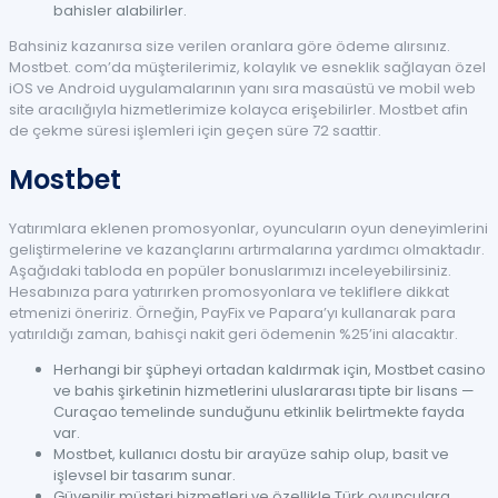
bahisler alabilirler.
Bahsiniz kazanırsa size verilen oranlara göre ödeme alırsınız.
Mostbet. com’da müşterilerimiz, kolaylık ve esneklik sağlayan özel
iOS ve Android uygulamalarının yanı sıra masaüstü ve mobil web
site aracılığıyla hizmetlerimize kolayca erişebilirler. Mostbet afin
de çekme süresi işlemleri için geçen süre 72 saattir.
Mostbet
Yatırımlara eklenen promosyonlar, oyuncuların oyun deneyimlerini
geliştirmelerine ve kazançlarını artırmalarına yardımcı olmaktadır.
Aşağıdaki tabloda en popüler bonuslarımızı inceleyebilirsiniz.
Hesabınıza para yatırırken promosyonlara ve tekliflere dikkat
etmenizi öneririz. Örneğin, PayFix ve Papara’yı kullanarak para
yatırıldığı zaman, bahisçi nakit geri ödemenin %25’ini alacaktır.
Herhangi bir şüpheyi ortadan kaldırmak için, Mostbet casino
ve bahis şirketinin hizmetlerini uluslararası tipte bir lisans —
Curaçao temelinde sunduğunu etkinlik belirtmekte fayda
var.
Mostbet, kullanıcı dostu bir arayüze sahip olup, basit ve
işlevsel bir tasarım sunar.
Güvenilir müşteri hizmetleri ve özellikle Türk oyunculara