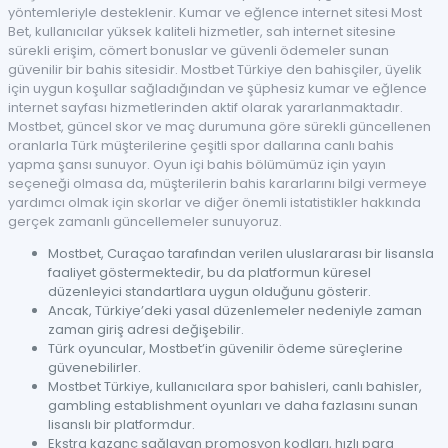
yöntemleriyle desteklenir. Kumar ve eğlence internet sitesi Most
Bet, kullanıcılar yüksek kaliteli hizmetler, sah internet sitesine
sürekli erişim, cömert bonuslar ve güvenli ödemeler sunan
güvenilir bir bahis sitesidir. Mostbet Türkiye den bahisçiler, üyelik
için uygun koşullar sağladığından ve şüphesiz kumar ve eğlence
internet sayfası hizmetlerinden aktif olarak yararlanmaktadır.
Mostbet, güncel skor ve maç durumuna göre sürekli güncellenen
oranlarla Türk müşterilerine çeşitli spor dallarına canlı bahis
yapma şansı sunuyor. Oyun içi bahis bölümümüz için yayın
seçeneği olmasa da, müşterilerin bahis kararlarını bilgi vermeye
yardımcı olmak için skorlar ve diğer önemli istatistikler hakkında
gerçek zamanlı güncellemeler sunuyoruz.
Mostbet, Curaçao tarafından verilen uluslararası bir lisansla
faaliyet göstermektedir, bu da platformun küresel
düzenleyici standartlara uygun olduğunu gösterir.
Ancak, Türkiye’deki yasal düzenlemeler nedeniyle zaman
zaman giriş adresi değişebilir.
Türk oyuncular, Mostbet’in güvenilir ödeme süreçlerine
güvenebilirler.
Mostbet Türkiye, kullanıcılara spor bahisleri, canlı bahisler,
gambling establishment oyunları ve daha fazlasını sunan
lisanslı bir platformdur.
Ekstra kazanç sağlayan promosyon kodları, hızlı para