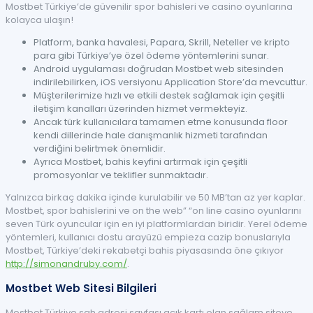
Mostbet Türkiye’de güvenilir spor bahisleri ve casino oyunlarına
kolayca ulaşın!
Platform, banka havalesi, Papara, Skrill, Neteller ve kripto
para gibi Türkiye’ye özel ödeme yöntemlerini sunar.
Android uygulaması doğrudan Mostbet web sitesinden
indirilebilirken, iOS versiyonu Application Store’da mevcuttur.
Müşterilerimize hızlı ve etkili destek sağlamak için çeşitli
iletişim kanalları üzerinden hizmet vermekteyiz.
Ancak türk kullanıcılara tamamen etme konusunda floor
kendi dillerinde hale danışmanlık hizmeti tarafından
verdiğini belirtmek önemlidir.
Ayrıca Mostbet, bahis keyfini artırmak için çeşitli
promosyonlar ve teklifler sunmaktadır.
Yalnızca birkaç dakika içinde kurulabilir ve 50 MB’tan az yer kaplar.
Mostbet, spor bahislerini ve on the web” “on line casino oyunlarını
seven Türk oyuncular için en iyi platformlardan biridir. Yerel ödeme
yöntemleri, kullanıcı dostu arayüzü empieza cazip bonuslarıyla
Mostbet, Türkiye’deki rekabetçi bahis piyasasında öne çıkıyor
http://simonandruby.com/
.
Mostbet Web Sitesi Bilgileri
Mostbet Türkiye sah adresi sayfası açık kartı olan sağlam siteye