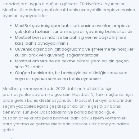
standartlara uygun olduğunu gösterir. Türkiye’deki oyuncular,
Mostbet üzerinden yasal olarak bahis oynayabilir empieza casino
oyunları oynayabilirler.
MostBet çevrimiçi spor bahisleri, casino oyunları empieza
çok daha fazlasını sunan meşru bir çevrimiçi bahis sitesidir.
Mostbet borsasında ise bir bahisçi yerine başka kişilere
karşı bahis oynayabilirsiniz.
Güvenlik açısından, çift doğrulama ve şifreleme teknolojileri
kullanılarak veri güvenliği sağlanmaktadır.
Mostbet em virtude de çekme süresi işlemleri için geçen
süre 72 saattir.
Olağan bahislerde, bir bahisçiyle bir etkinliğin sonucuna
veya bir oyunun sonucuna bahis oynarsınız.
Mostbet promosyon kodu 2023 dahil en kid teklifler için
promosyonlar sayfamıza göz atın. Mostbet IN, Türk müşteriler için
önde gelen bahis destinasyonudur. Mostbet Türkiye, aralarından
seçim yapabileceğiniz çeşitli spor dalları ile çeşitli bir bahis
deneyimi sunuyor. Basit tasarımı ve banka bankacılığı, e-
cüzdanlar ve kripto para birimleri dahil çoklu işlem yöntemleri,
para yatırma ve çekme işlemlerini sorunsuz bir deneyim haline
getirir.