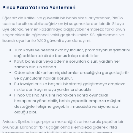
Pinco Para Yatırma Yöntemleri
Eğer siz de kaliteli ve güvenilir bir bahis sitesi arıyorsanız, PinCo
casino tercih edebileceğiniz en iyi seçeneklerden biridir. Siteye
üye olarak, hemen kazanmaya başlayabilir empieza farklı oyun
seçenekleri ile eğlenceli vakit geçirebilirsiniz. SSL şifrelemesi ve
lisanslı oyunlar ile %100 güvenli oyun deneyimi.
Tüm kayıtlı ve hesabı aktif oyuncular, promosyonun şartlarını
sağladıkları takdirde bonus talep edebilirler.
Kayıt, bonuslar veya ödeme sorunları olsun; yardım her
zaman elinizin altında.
Ödemeler düzenlenmiş sistemler aracılığıyla gerçekleştirilir
ve oyuncuların hakları korunur.
Bu tavsiyeler size başarılı bir strateji geliştirmeye empieza
risklerden kaçınmaya yardımcı olacaktır.
Pinco Casino APK’sını indirdikten sonra oyuncular
hesaplarını yönetebilir, bahis yapabilir empieza müşteri
desteğiyle iletişime geçebilir, masaüstü versiyonunda
olduğu gibi.
Aviator, Spribe’ın çarpışma mekaniği üzerine kurulu popüler bir
oyundur. Ekranda” “bir uçağın olması empieza giderek irtifa
kazanması ve bununla birlikte katsayının artması esasına