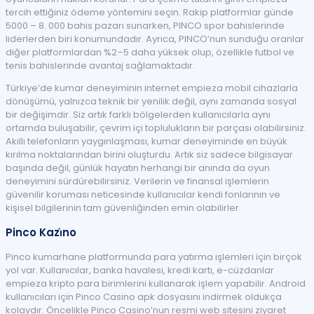
tercih ettiğiniz ödeme yöntemini seçin. Rakip platformlar günde
5000 – 8. 000 bahis pazarı sunarken, PINCO spor bahislerinde
liderlerden biri konumundadır. Ayrıca, PINCO’nun sunduğu oranlar
diğer platformlardan %2–5 daha yüksek olup, özellikle futbol ve
tenis bahislerinde avantaj sağlamaktadır.
Türkiye’de kumar deneyiminin internet empieza mobil cihazlarla
dönüşümü, yalnızca teknik bir yenilik değil, aynı zamanda sosyal
bir değişimdir. Siz artık farklı bölgelerden kullanıcılarla aynı
ortamda buluşabilir, çevrim içi toplulukların bir parçası olabilirsiniz.
Akıllı telefonların yaygınlaşması, kumar deneyiminde en büyük
kırılma noktalarından birini oluşturdu. Artık siz sadece bilgisayar
başında değil, günlük hayatın herhangi bir anında da oyun
deneyimini sürdürebilirsiniz. Verilerin ve finansal işlemlerin
güvenilir koruması neticesinde kullanıcılar kendi fonlarının ve
kişisel bilgilerinin tam güvenliğinden emin olabilirler.
Pinco Kazi̇no
Pinco kumarhane platformunda para yatırma işlemleri için birçok
yol var. Kullanıcılar, banka havalesi, kredi kartı, e-cüzdanlar
empieza kripto para birimlerini kullanarak işlem yapabilir. Android
kullanıcıları için Pinco Casino apk dosyasını indirmek oldukça
kolaydır. Öncelikle Pinco Casino’nun resmi web sitesini ziyaret