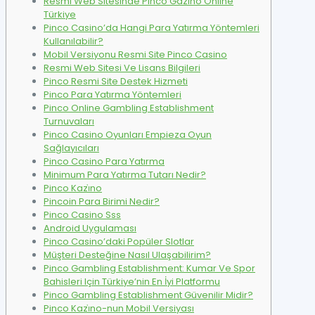
Resmi Web Sitesinde Pinco Gazino Online
Türkiye
Pinco Casino’da Hangi Para Yatırma Yöntemleri
Kullanılabilir?
Mobil Versiyonu Resmi Site Pinco Casino
Resmi Web Sitesi Ve Lisans Bilgileri
Pinco Resmi Site Destek Hizmeti
Pinco Para Yatırma Yöntemleri
Pinco Online Gambling Establishment
Turnuvaları
Pinco Casino Oyunları Empieza Oyun
Sağlayıcıları
Pinco Casino Para Yatırma
Minimum Para Yatırma Tutarı Nedir?
Pinco Kazi̇no
Pincoin Para Birimi Nedir?
Pinco Casino Sss
Android Uygulaması
Pinco Casino’daki Popüler Slotlar
Müşteri Desteğine Nasıl Ulaşabilirim?
Pinco Gambling Establishment: Kumar Ve Spor
Bahisleri Için Türkiye’nin En İyi Platformu
Pinco Gambling Establishment Güvenilir Midir?
Pinco Kazi̇no-nun Mobil Versiyası