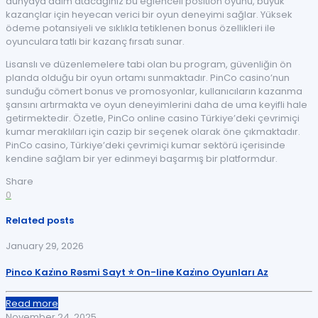
dünyaya adım atacağınız bu eğlenceli position oyunu, büyük
kazançlar için heyecan verici bir oyun deneyimi sağlar. Yüksek
ödeme potansiyeli ve sıklıkla tetiklenen bonus özellikleri ile
oyunculara tatlı bir kazanç fırsatı sunar.
Lisanslı ve düzenlemelere tabi olan bu program, güvenliğin ön
planda olduğu bir oyun ortamı sunmaktadır. PinCo casino’nun
sunduğu cömert bonus ve promosyonlar, kullanıcıların kazanma
şansını artırmakta ve oyun deneyimlerini daha de uma keyifli hale
getirmektedir. Özetle, PinCo online casino Türkiye’deki çevrimiçi
kumar meraklıları için cazip bir seçenek olarak öne çıkmaktadır.
PinCo casino, Türkiye’deki çevrimiçi kumar sektörü içerisinde
kendine sağlam bir yer edinmeyi başarmış bir platformdur.
Share
0
Related posts
January 29, 2026
Pinco Kazi̇no Rəsmi Sayt ⭐️ On-line Kazi̇no Oyunları Az
Read more
November 24, 2025