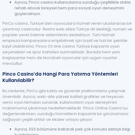
Ayrıca, Pinco casino kullanıcılarına sunduğu çeşitlilikle ankle
rehab ebook bireysel hem para sosyal oyun deneyimini
güçlendiriyor.
PinCo casino, Türkiye’den oyunculara hizmet veren uluslararası bir
çevrimiçi casinodur. Resmi web sitesi Türkçe dil desteği, numen ve
popüler yerel ödeme sistemlerini destekliyor. Tüm hizmet
empieza kampanyalara erişebilmek için basit ve hızlı bir şekilde
kayıt olabilirsiniz. Pinco On line casino Türkiye kapsamlı oyun
seçenekleri ve spor bahisleri sunmaktadır. Burada hem yeni
başlayanlar hem de tecrübeli oyuncular için uygun oyunlar
mevcuttur.
Pinco Casino’da Hangi Para Yatırma Yöntemleri
Kullanılabilir?
Bu nedenle, PinCo gibi köklü ve güvenilir platformlarla çalışmak
önemlidir. Ayrıca, web-site yüksek kaliteli grafikler ve heyecan
verici oyun temaları sunarak, kullanıcıların oyun deneyimini
maksimuma çıkarmayı hedeflemektedir. Pinco Online Casino’yu
değerlendirirken, sunduğu hizmetlerin kapsamlı bir görünümünü
sağlayan çeşitli artılar ve eksiler ortaya çıkıyor.
Ayrıca, SSS bölümüne bakarak pek çok konuda detaylı bilgi
bulabilirsiniz.