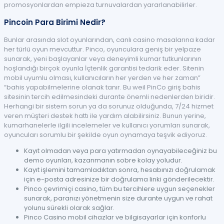
promosyonlardan empieza turnuvalardan yararlanabilirler.
Pincoin Para Birimi Nedir?
Bunlar arasında slot oyunlarından, canlı casino masalarına kadar
her türlü oyun mevcuttur. Pinco, oyunculara geniş bir yelpaze
sunarak, yeni başlayanlar veya deneyimli kumar tutkunlarının
hoşlandığı birçok oyunla İçtenlik garantisi tedarik eder. Sitenin
mobil uyumlu olması, kullanıcıların her yerden ve her zaman”
“bahis yapabilmelerine olanak tanır. Bu weil PinCo giriş bahis
sitesinin tercih edilmesindeki durante önemli nedenlerden biridir.
Herhangi bir sistem sorun ya da sorunuz olduğunda, 7/24 hizmet
veren müşteri destek hattı ile yardım alabilirsiniz. Bunun yerine,
kumarhanelerle ilgili incelemeler ve kullanıcı yorumları sunarak,
oyuncuları sorumlu bir şekilde oyun oynamaya teşvik ediyoruz.
Kayıt olmadan veya para yatırmadan oynayabileceğiniz bu
demo oyunları, kazanmanın sobre kolay yoludur.
Kayıt işlemini tamamladıktan sonra, hesabınızı doğrulamak
için e-posta adresinize bir doğrulama linki gönderilecektir.
Pinco çevrimiçi casino, tüm bu tercihlere uygun seçenekler
sunarak, paranızı yönetmenin size durante uygun ve rahat
yolunu sürekli olarak sağlar.
Pinco Casino mobil cihazlar ve bilgisayarlar için konforlu