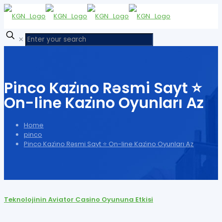
✕
Pinco Kazi̇no Rəsmi Sayt ⭐️
On-line Kazi̇no Oyunları Az
Home
pinco
Pinco Kazi̇no Rəsmi Sayt ⭐️ On-line Kazi̇no Oyunları Az
Teknolojinin Aviator Casino Oyununa Etkisi