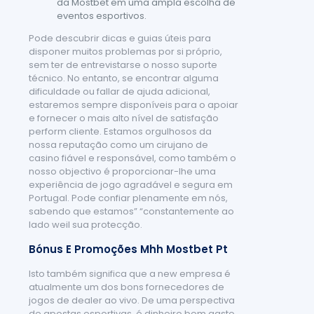
da Mostbet em uma ampla escolha de
eventos esportivos.
Pode descubrir dicas e guias úteis para
disponer muitos problemas por si próprio,
sem ter de entrevistarse o nosso suporte
técnico. No entanto, se encontrar alguma
dificuldade ou fallar de ajuda adicional,
estaremos sempre disponíveis para o apoiar
e fornecer o mais alto nível de satisfação
perform cliente. Estamos orgulhosos da
nossa reputação como um cirujano de
casino fiável e responsável, como também o
nosso objectivo é proporcionar-lhe uma
experiência de jogo agradável e segura em
Portugal. Pode confiar plenamente em nós,
sabendo que estamos” “constantemente ao
lado weil sua protecção.
Bónus E Promoções Mhh Mostbet Pt
Isto também significa que a new empresa é
atualmente um dos bons fornecedores de
jogos de dealer ao vivo. De uma perspectiva
de apostas esportivas, é dinheiro bem gasto