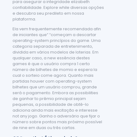
para asegurar a integridade elizabeth
confiabilidade. Explore while diversas opções
e descubra seu predileto em nossa
plataforma.
Ela vem frequentemente recomendada afin
de iniciantes que” “começam a descartar
operating-system princípios do game. Uma
categoria separada de entretenimento,
dividida em vários modelos de loterias. Em
qualquer caso, a new essência destes
games é que o usuário compra 1 certo
número de bilhetes de momio e espera la
cual o sorteio come agora. Quanto mais
partidas houver com operating-system
bilhetes que um usuário comprou, grande
será o pagamento. Embora as possibilities
de ganhar to prêmio principal sejam
pequenas, a possibilidade de obtê-lo
adiciona ainda mais excitação e interesse
not any jogo. Ganha o adversário que fijar o
número sobre pontos mais próximo possível
de nine em duas ou três cartas.