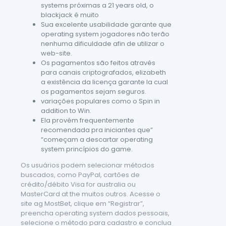
systems próximas a 21 years old, o
blackjack é muito
Sua excelente usabilidade garante que
operating system jogadores não terão
nenhuma dificuldade afin de utilizar o
web-site.
Os pagamentos são feitos através
para canais criptografados, elizabeth
a existência da licença garante la cual
os pagamentos sejam seguros.
variações populares como o Spin in
addition to Win.
Ela provém frequentemente
recomendada pra iniciantes que”
“começam a descartar operating
system princípios do game.
Os usuários podem selecionar métodos
buscados, como PayPal, cartões de
crédito/débito Visa for australia ou
MasterCard at the muitos outros. Acesse o
site ag MostBet, clique em “Registrar”,
preencha operating system dados pessoais,
selecione o método para cadastro e conclua