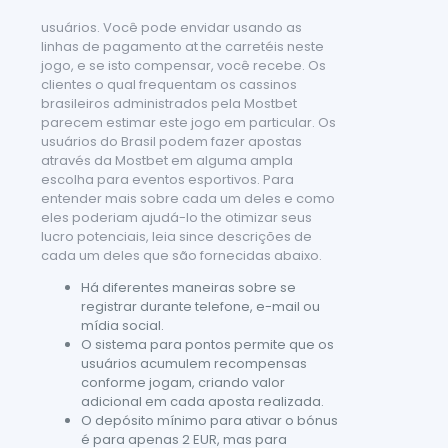
usuários. Você pode envidar usando as
linhas de pagamento at the carretéis neste
jogo, e se isto compensar, você recebe. Os
clientes o qual frequentam os cassinos
brasileiros administrados pela Mostbet
parecem estimar este jogo em particular. Os
usuários do Brasil podem fazer apostas
através da Mostbet em alguma ampla
escolha para eventos esportivos. Para
entender mais sobre cada um deles e como
eles poderiam ajudá-lo the otimizar seus
lucro potenciais, leia since descrições de
cada um deles que são fornecidas abaixo.
Há diferentes maneiras sobre se
registrar durante telefone, e-mail ou
mídia social.
O sistema para pontos permite que os
usuários acumulem recompensas
conforme jogam, criando valor
adicional em cada aposta realizada.
O depósito mínimo para ativar o bónus
é para apenas 2 EUR, mas para