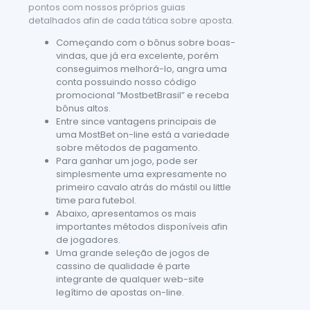
pontos com nossos próprios guias
detalhados afin de cada tática sobre aposta.
Começando com o bônus sobre boas-
vindas, que já era excelente, porém
conseguimos melhorá-lo, angra uma
conta possuindo nosso código
promocional “MostbetBrasil” e receba
bônus altos.
Entre since vantagens principais de
uma MostBet on-line está a variedade
sobre métodos de pagamento.
Para ganhar um jogo, pode ser
simplesmente uma expresamente no
primeiro cavalo atrás do mástil ou little
time para futebol.
Abaixo, apresentamos os mais
importantes métodos disponíveis afin
de jogadores.
Uma grande seleção de jogos de
cassino de qualidade é parte
integrante de qualquer web-site
legítimo de apostas on-line.