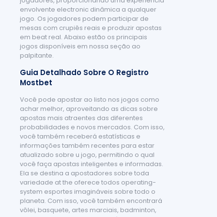
jogadores, proporcionando uma experiência
envolvente electronic dinâmica a qualquer
jogo. Os jogadores podem participar de
mesas com crupiês reais e produzir apostas
em beat real. Abaixo estão os principais
jogos disponíveis em nossa seção ao
palpitante.
Guia Detalhado Sobre O Registro
Mostbet
Você pode apostar ao listo nos jogos como
achar melhor, aproveitando as dicas sobre
apostas mais atraentes das diferentes
probabilidades e novos mercados. Com isso,
você também receberá estatísticas e
informações também recentes para estar
atualizado sobre u jogo, permitindo o qual
você faça apostas inteligentes e informadas.
Ela se destina a apostadores sobre toda
variedade at the oferece todos operating-
system esportes imagináveis sobre todo o
planeta. Com isso, você também encontrará
vôlei, basquete, artes marciais, badminton,