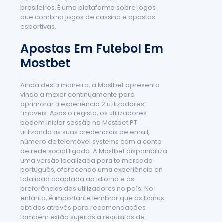
brasileiros. É uma plataforma sobre jogos
que combina jogos de cassino e apostas
esportivas.
Apostas Em Futebol Em
Mostbet
Ainda desta maneira, a Mostbet apresenta
vindo a mexer continuamente para
aprimorar a experiência 2 utilizadores”
“móveis. Após o registo, os utilizadores
podem iniciar sessão na Mostbet PT
utilizando as suas credenciais de email,
número de telemóvel systems com a conta
de rede social ligada. A Mostbet disponibiliza
uma versão localizada para to mercado
português, oferecendo uma experiência en
totalidad adaptada ao idioma e às
preferências dos utilizadores no país. No
entanto, é importante lembrar que os bónus
obtidos através para recomendações
também estão sujeitos a requisitos de