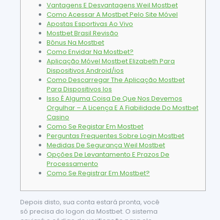
Vantagens E Desvantagens Weil Mostbet
Como Acessar A Mostbet Pelo Site Móvel
Apostas Esportivas Ao Vivo
Mostbet Brasil Revisão
Bônus Na Mostbet
Como Envidar Na Mostbet?
Aplicação Móvel Mostbet Elizabeth Para
Dispositivos Android/ios
Como Descarregar The Aplicação Mostbet
Para Dispositivos Ios
Isso É Alguma Coisa De Que Nos Devemos
Orgulhar – A Licença E A Fiabilidade Do Mostbet
Casino
Como Se Registar Em Mostbet
Perguntas Frequentes Sobre Login Mostbet
Medidas De Segurança Weil Mostbet
Opções De Levantamento E Prazos De
Processamento
Como Se Registrar Em Mostbet?
Depois disto, sua conta estará pronta, você
só precisa do logon da Mostbet. O sistema