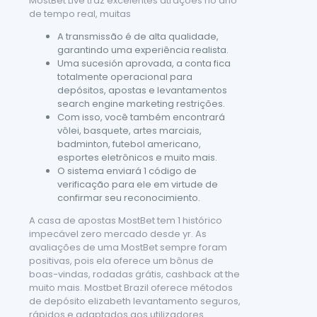
MostBet Live traz excelentes atrações no ano
de tempo real, muitas
A transmissão é de alta qualidade,
garantindo uma experiência realista.
Uma sucesión aprovada, a conta fica
totalmente operacional para
depósitos, apostas e levantamentos
search engine marketing restrições.
Com isso, você também encontrará
vôlei, basquete, artes marciais,
badminton, futebol americano,
esportes eletrônicos e muito mais.
O sistema enviará 1 código de
verificação para ele em virtude de
confirmar seu reconocimiento.
A casa de apostas MostBet tem 1 histórico
impecável zero mercado desde yr. As
avaliações de uma MostBet sempre foram
positivas, pois ela oferece um bônus de
boas-vindas, rodadas grátis, cashback at the
muito mais. Mostbet Brazil oferece métodos
de depósito elizabeth levantamento seguros,
rápidos e adaptados aos utilizadores