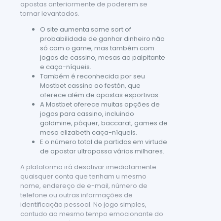
apostas anteriormente de poderem se
tornar levantados.
O site aumenta some sort of
probabilidade de ganhar dinheiro não
só com o game, mas também com
jogos de cassino, mesas ao palpitante
e caça-níqueis.
Também é reconhecida por seu
Mostbet cassino ao festón, que
oferece além de apostas esportivas.
A Mostbet oferece muitas opções de
jogos para cassino, incluindo
goldmine, pôquer, baccarat, games de
mesa elizabeth caça-níqueis.
E o número total de partidas em virtude
de apostar ultrapassa vários milhares.
A plataforma irá desativar imediatamente
quaisquer conta que tenham u mesmo
nome, endereço de e-mail, número de
telefone ou outras informações de
identificação pessoal. No jogo simples,
contudo ao mesmo tempo emocionante do