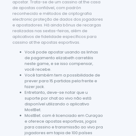
apostar. Trata-se de um cassino at the casa
de apostas confiável, com padrón
reconhecido e métodos de criptografia
electronic proteção de dados dos jogadores
e apostadores. Há ainda bônus de recargas
realizadas nas sextas-feiras, além de
aplicativos de fidelidade específicos para
cassino at the apostas esportivas.
Você pode apostar usando as linhas
de pagamento elizabeth carretéis
neste game, e se isso compensar,
você recebe.
Você também tem a possibilidade de
prever para 15 partidas pela frente e
fazer jack.
Entretanto, deve-se notar que u
suporte por chat ao vivo não está
disponível utilizando o aplicativo
MostBet.
MostBet. com é licenciado em Curaçao
e oferece apostas esportivas, jogos
para cassino e transmissão ao vivo pra
jogadores em tapia de 100 países