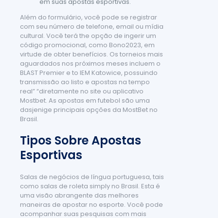
em suas apostas esportivas.
Além do formulário, você pode se registrar
com seu número de telefone, email ou mídia
cultural. Você terá the opção de ingerir um
código promocional, como Bono2023, em
virtude de obter benefícios. Os torneios mais
aguardados nos próximos meses incluem o
BLAST Premier e to IEM Katowice, possuindo
transmissão ao listo e apostas na tempo
real” “diretamente no site ou aplicativo
Mostbet. As apostas em futebol são uma
dasjenige principais opções da MostBet no
Brasil.
Tipos Sobre Apostas
Esportivas
Salas de negócios de língua portuguesa, tais
como salas de roleta simply no Brasil. Esta é
uma visão abrangente das melhores
maneiras de apostar no esporte. Você pode
acompanhar suas pesquisas com mais