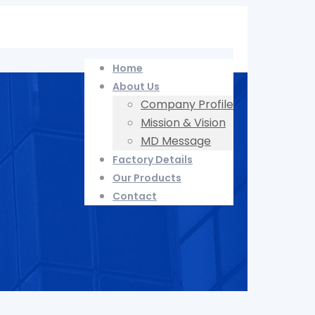
Home
About Us
Company Profile
Mission & Vision
MD Message
Factory Details
Our Products
Contact