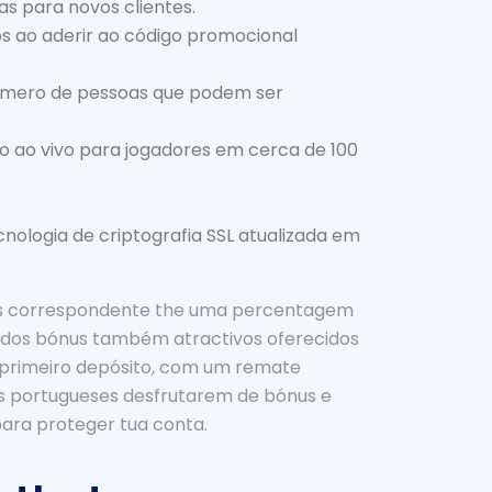
s para novos clientes.
s ao aderir ao código promocional
número de pessoas que podem ser
o ao vivo para jogadores em cerca de 100
nologia de criptografia SSL atualizada em
ónus correspondente the uma percentagem
m dos bónus também atractivos oferecidos
o primeiro depósito, com um remate
s portugueses desfrutarem de bónus e
para proteger tua conta.