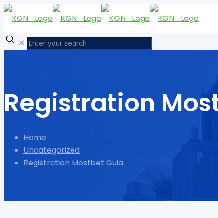
✕
Registration Mos
Home
Uncategorized
Registration Mostbet Guia