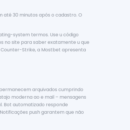
em até 30 minutos após o cadastro. O
ating-system termos. Use u código
os no site para saber exatamente u que
 Counter-Strike, a Mostbet apresenta
is permanecem arquivados cumprindo
 atajo moderna ao e mail – mensagens
l. Bot automatizado responde
Notificações push garantem que não