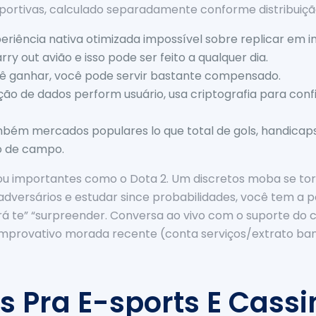
esportivas, calculado separadamente conforme distribui
riência nativa otimizada impossível sobre replicar em i
ry out avião e isso pode ser feito a qualquer dia.
cê ganhar, você pode servir bastante compensado.
o de dados perform usuário, usa criptografia para confi
mbém mercados populares lo que total de gols, handicap
no de campo.
ou importantes como o Dota 2. Um discretos moba se tor
adversários e estudar since probabilidades, você tem a p
t irá te” “surpreender. Conversa ao vivo com o suporte d
 comprovativo morada recente (conta serviços/extrato b
 Pra E-sports E Cassi