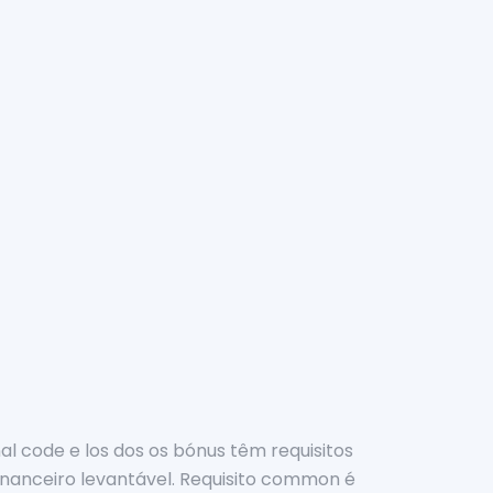
l code e los dos os bónus têm requisitos
nanceiro levantável. Requisito common é