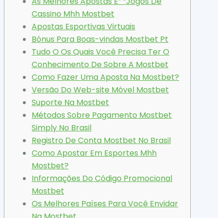
As Melhores Apostas E” “Jogos De
Cassino Mhh Mostbet
Apostas Esportivas Virtuais
Bónus Para Boas-vindas Mostbet Pt
Tudo O Os Quais Você Precisa Ter O
Conhecimento De Sobre A Mostbet
Como Fazer Uma Aposta Na Mostbet?
Versão Do Web-site Móvel Mostbet
Suporte Na Mostbet
Métodos Sobre Pagamento Mostbet
Simply No Brasil
Registro De Conta Mostbet No Brasil
Como Apostar Em Esportes Mhh
Mostbet?
Informações Do Código Promocional
Mostbet
Os Melhores Países Para Você Envidar
Na Mostbet