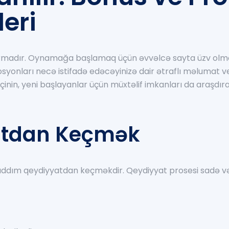
eri
rmadır. Oynamağa başlamaq üçün əvvəlcə sayta üzv olmalı,
onları necə istifadə edəcəyinizə dair ətraflı məlumat ve
nin, yeni başlayanlar üçün müxtəlif imkanları da araşdıra
atdan Keçmək
ım qeydiyyatdan keçməkdir. Qeydiyyat prosesi sadə və s