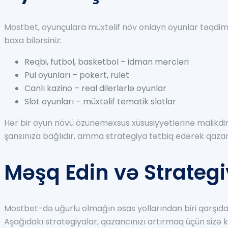
Mostbet, oyunçulara müxtəlif növ onlayn oyunlar təqdim 
baxa bilərsiniz:
Reqbi, futbol, basketbol – idman mərcləri
Pul oyunları – pokert, rulet
Canlı kazino – real dilerlərlə oyunlar
Slot oyunları – müxtəlif tematik slotlar
Hər bir oyun növü özünəməxsus xüsusiyyətlərinə malikdir. İ
şansınıza bağlıdır, amma strategiya tətbiq edərək qazanm
Məşq Edin və Strategi
Mostbet-də uğurlu olmağın əsas yollarından biri qarşı
Aşağıdakı strategiyalar, qazancınızı artırmaq üçün sizə 