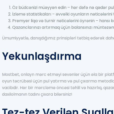
Öz büdcənizi müəyyən edin – hər dəfə nə qədər pul 
İzləmə statistikaları – əvvəlki oyunların nəticələrini t
Premyer liqa və turnir nəticələrini öyrənin – hansı
Qazanclarınızı artırmaq üçün balansınızı müntəzəm 
Ümumiyyətlə, danışdığımız prinsipləri tətbiq edərək dah
Yekunlaşdırma
Mostbet, onlayn mərc etməyi sevənlər üçün əla bir platfo
oyun təcrübəsi üçün pul yatırma və pul çıxarma metodlar
vacibdir. Hər bir mərcləmə öncəsi təhlil və hazırlıq, qaz
daxilolmanın tadını çıxara bilərsiniz!
Tez-tez Verilən Suall