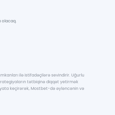
ı olacaq.
nları ilə istifadəçilərə sevindirir. Uğurlu
rategiyaların tətbiqinə diqqət yetirmək
 həyata keçirərək, Mostbet-də əyləncənin və