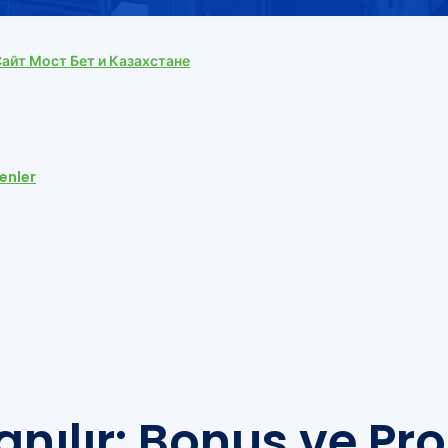
айт Мост Бет и Казахстане
enler
nılır: Bonus ve Pr