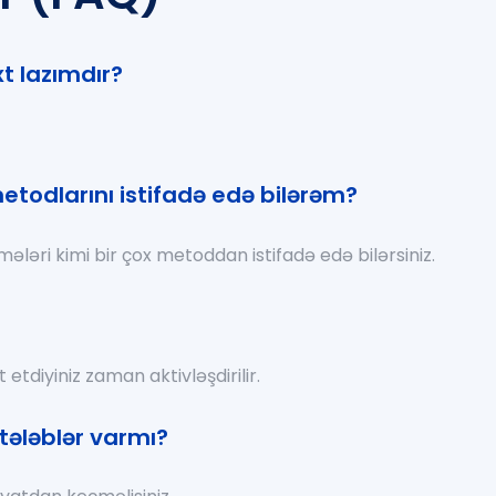
t lazımdır?
etodlarını istifadə edə bilərəm?
ləri kimi bir çox metoddan istifadə edə bilərsiniz.
tdiyiniz zaman aktivləşdirilir.
ələblər varmı?