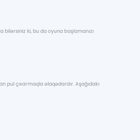
 bilərsiniz ki, bu da oyuna başlamanızı
an pul çıxarmaqla əlaqədardır. Aşağıdakı