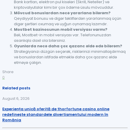
Bank kartları, elektron pul kisələri (Skrill, Neteller) və
kriptovalyutalar kimi bir çox ödəmə üsulu mövcuddur.
Mövcud bonuslardan necə yararlana bilərəm?
Qeydiyyat bonusu və digər təkliflərdən yararlanmaq üçün
digər şərtləri oxumaq və uyğun oynamaq lazımdır.
Mostbet kazinosunun mobil versiyası varmı?
Bəli, Mostbet-in mobil versiyası var. Telefonunuzdan
asanlıqla daxil ola bilərsiniz.
Oyunlarda necə daha çox qazanc əldə edə bilərəm?
Strategiyanızı düzgün seçərək, risklərinizi minimallaşdırmaq
və bonuslardan istifadə etməklə daha çox qazanc əldə
etməyə çalışın.
Share
0
Related posts
August 6, 2026
Experiența unică oferită de thorfortune casino online
redefinește standardele divertismentului modern în
România