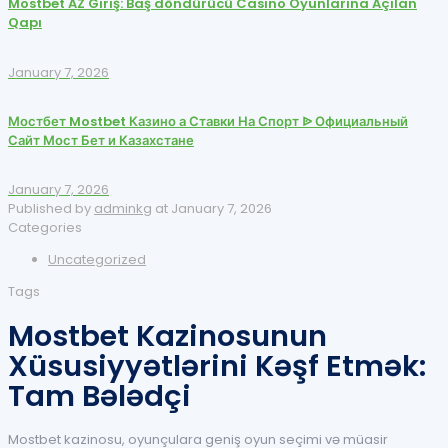
Mostbet AZ Giriş: Baş döndürücü Casino Oyunlarına Açılan
Qapı
January 7, 2026
Мостбет Mostbet Казино а Ставки На Спорт ᐉ Официальный
Сайт Мост Бет и Казахстане
January 7, 2026
Published by
adminkg
at
January 7, 2026
Categories
Uncategorized
Tags
Mostbet Kazinosunun
Xüsusiyyətlərini Kəşf Etmək:
Tam Bələdçi
Mostbet kazinosu, oyunçulara geniş oyun seçimi və müasir