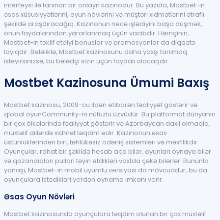
interfeysi ilə tanınan bir onlayn kazinodur. Bu yazıda, Mostbet-in
əsas xüsusiyyətlərini, oyun növlərini və müştəri xidmətlərini ətraflı
şəkildə araşdıracağıq. Kazinonun necə işlədiyini başa düşmək,
onun faydalarından yararlanmaq üçün vacibdir. Həmçinin,
Mostbet-in təklif etdiyi bonuslar və promosyonlar da diqqətə
layiqdir. Beləliklə, Mostbet kazinosunu daha yaxşı tanımaq
istəyirsinizsə, bu bələdçi sizin üçün faydalı olacaqdır.
Mostbet Kazinosuna Ümumi Baxış
Mostbet kazinosu, 2009-cu ildən etibarən fəaliyyət göstərir və
qlobal oyunCommunity-in nüfuzlu üzvüdür. Bu platformat dünyanın
bir çox ölkələrində fəaliyyət göstərir və Azərbaycan daxil olmaqla,
müxtəlif dillərdə xidmət təqdim edir. Kazinonun əsas
üstünlüklərindən biri, təhlükəsiz ödəniş sistemləri və məxfilikdir.
Oyunçular, rahat bir şəkildə hesab aça bilər, oyunları oynaya bilər
və qazandıqları pulları təyin etdikləri vaxtda çəkə bilərlər. Bununla
yanaşı, Mostbet-in mobil uyumlu versiyası da mövcuddur, bu da
oyunçulara istədikləri yerdən oynama imkanı verir.
Əsas Oyun Növləri
Mostbet kazinosunda oyunçulara təqdim olunan bir çox müxtəlif