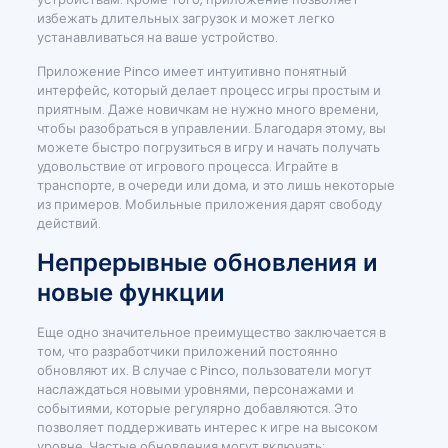
избежать длительных загрузок и может легко
устанавливаться на ваше устройство.
Приложение Pinco имеет интуитивно понятный
интерфейс, который делает процесс игры простым и
приятным. Даже новичкам не нужно много времени,
чтобы разобраться в управлении. Благодаря этому, вы
можете быстро погрузиться в игру и начать получать
удовольствие от игрового процесса. Играйте в
транспорте, в очереди или дома, и это лишь некоторые
из примеров. Мобильные приложения дарят свободу
действий.
Непрерывные обновления и
новые функции
Еще одно значительное преимущество заключается в
том, что разработчики приложений постоянно
обновляют их. В случае с Pinco, пользователи могут
наслаждаться новыми уровнями, персонажами и
событиями, которые регулярно добавляются. Это
позволяет поддерживать интерес к игре на высоком
уровне. Частые обновления могут включать: