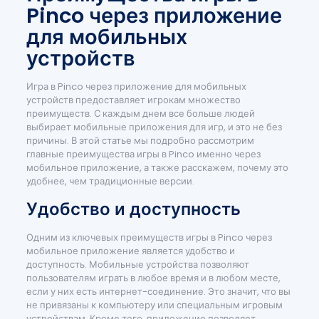
Pinco через приложение
для мобильных
устройств
Игра в Pinco через приложение для мобильных
устройств предоставляет игрокам множество
преимуществ. С каждым днем все больше людей
выбирает мобильные приложения для игр, и это не без
причины. В этой статье мы подробно рассмотрим
главные преимущества игры в Pinco именно через
мобильное приложение, а также расскажем, почему это
удобнее, чем традиционные версии.
Удобство и доступность
Одним из ключевых преимуществ игры в Pinco через
мобильное приложение является удобство и
доступность. Мобильные устройства позволяют
пользователям играть в любое время и в любом месте,
если у них есть интернет-соединение. Это значит, что вы
не привязаны к компьютеру или специальным игровым
устройствам. Кроме того, приложение позволяет