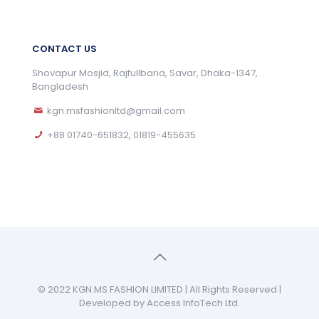
CONTACT US
Shovapur Mosjid, Rajfullbaria, Savar, Dhaka-1347,
Bangladesh
kgn.msfashionltd@gmail.com
+88 01740-651832, 01819-455635
© 2022 KGN.MS FASHION LIMITED | All Rights Reserved |
Developed by
Access InfoTech Ltd.