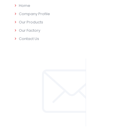
Home
Company Profile
Our Products
Our Factory
Contact Us