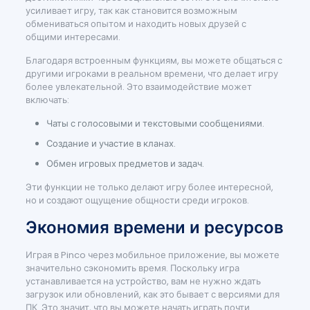
усиливает игру, так как становится возможным
обмениваться опытом и находить новых друзей с
общими интересами.
Благодаря встроенным функциям, вы можете общаться с
другими игроками в реальном времени, что делает игру
более увлекательной. Это взаимодействие может
включать:
Чаты с голосовыми и текстовыми сообщениями.
Создание и участие в кланах.
Обмен игровых предметов и задач.
Эти функции не только делают игру более интересной,
но и создают ощущение общности среди игроков.
Экономия времени и ресурсов
Играя в Pinco через мобильное приложение, вы можете
значительно сэкономить время. Поскольку игра
устанавливается на устройство, вам не нужно ждать
загрузок или обновлений, как это бывает с версиями для
ПК. Это значит, что вы можете начать играть почти