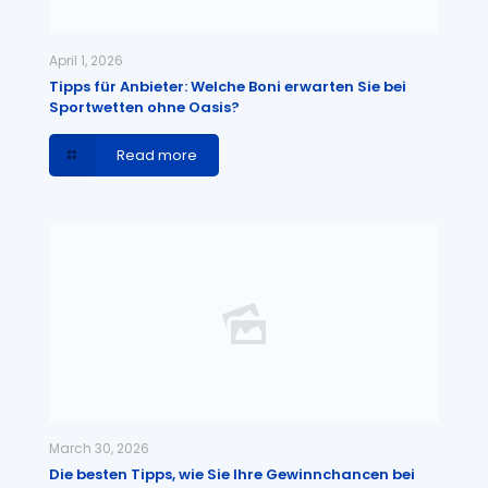
April 1, 2026
Tipps für Anbieter: Welche Boni erwarten Sie bei
Sportwetten ohne Oasis?
Read more
March 30, 2026
Die besten Tipps, wie Sie Ihre Gewinnchancen bei