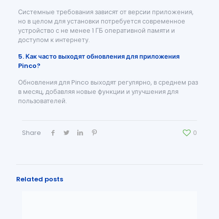
Системные требования зависят от версии приложения,
но в целом для установки потребуется современное
устройство с не менее 1 ГБ оперативной памяти и
доступом к интернету.
5. Как часто выходят обновления для приложения
Pinco?
Обновления для Pinco выходят регулярно, в среднем раз
в месяц, добавляя новые функции и улучшения для
пользователей.
Share
0
Related posts