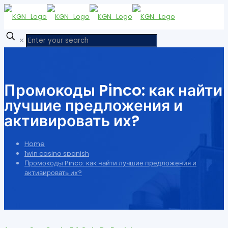
✕
Промокоды Pinco: как найти
лучшие предложения и
активировать их?
Home
1win casino spanish
Промокоды Pinco: как найти лучшие предложения и
активировать их?