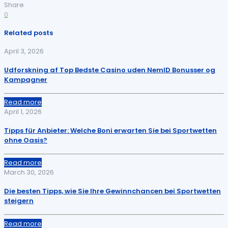
Share
0
Related posts
April 3, 2026
Udforskning af Top Bedste Casino uden NemID Bonusser og
Kampagner
Read more
April 1, 2026
Tipps für Anbieter: Welche Boni erwarten Sie bei Sportwetten
ohne Oasis?
Read more
March 30, 2026
Die besten Tipps, wie Sie Ihre Gewinnchancen bei Sportwetten
steigern
Read more