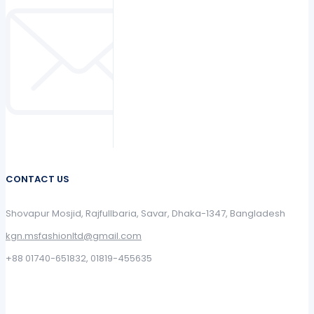
CONTACT US
Shovapur Mosjid, Rajfullbaria, Savar, Dhaka-1347, Bangladesh
kgn.msfashionltd@gmail.com
+88 01740-651832, 01819-455635