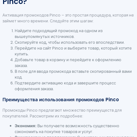
Pinco?
Активация промокодов Pinco – это простая процедура, которая не
займет много времени. Следуйте этим шагам:
Найдите подходящий промокод на одном из
вышеупомянутых источников.
Скопируйте код, чтобы использовать его впоследствии.
Перейдите на сайт Pinco и выберите товар, который хотите
купить.
Добавьте товар в корзину и перейдите к оформлению
заказа.
В поле для ввода промокода вставьте скопированный вами
код.
Подтвердите активацию кода и завершите процесс
оформления заказа.
Преимущества использования промокодов Pinco
Промокоды Pinco предлагают множество преимуществ для
покупателей. Рассмотрим их подробнее:
Экономия:
Вы получаете возможность существенно
сэкономить на покупке товаров и услуг.