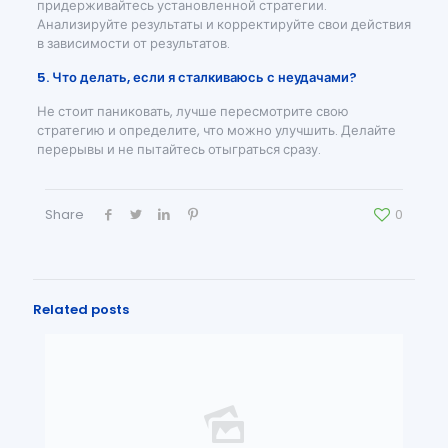
придерживайтесь установленной стратегии.
Анализируйте результаты и корректируйте свои действия
в зависимости от результатов.
5. Что делать, если я сталкиваюсь с неудачами?
Не стоит паниковать, лучше пересмотрите свою
стратегию и определите, что можно улучшить. Делайте
перерывы и не пытайтесь отыграться сразу.
Share
0
Related posts