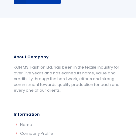
About Company
KGN MS. Fashion Ltd. has been in the textile industry for
over Five years and has earned its name, value and
credibility through the hard work, efforts and strong
commitment towards quality production for each and
every one of our clients.
Information
Home
Company Profile