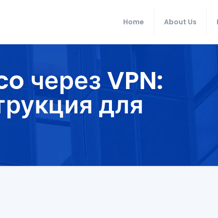
Home
About Us
nco через VPN:
трукция для