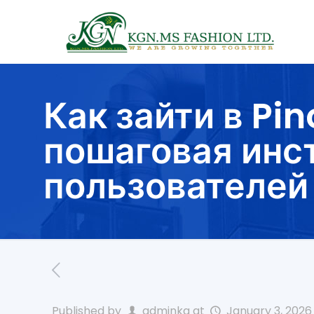
Как зайти в Pi
пошаговая инс
пользователей
Published by
adminkg
at
January 3, 2026