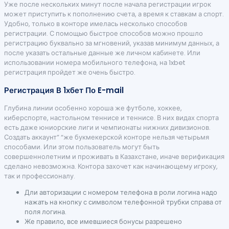
Уже после нескольких минут после начала регистрации игрок
может приступить к пополнению счета, а время к ставкам а спорт.
Удобно, только в конторе имелась несколько способов
регистрации. С помощью быстрое способов можно прошло
регистрацию буквально за мгновений, указав минимум данных, а
после указать остальные данные же личном кабинете. Или
использовании номера мобильного телефона, на 1xbet
регистрация пройдет же очень быстро.
Регистрация В 1хбет По E-mail
Глубина линии особенно хороша же футболе, хоккее,
киберспорте, настольном теннисе и теннисе. В них видах спорта
есть даже юниорские лиги и чемпионаты нижних дивизионов.
Создать аккаунт” “же букмекерской конторе нельзя четырьмя
способами. Или этом пользователь могут быть
совершеннолетним и проживать в Казахстане, иначе верификация
сделано невозможна. Контора захочет как начинающему игроку,
так и профессионалу.
Дли авторизации с номером телефона в роли логина надо
нажать на кнопку с символом телефонной трубки справа от
поля логина.
Же правило, все имевшиеся бонусы разрешено