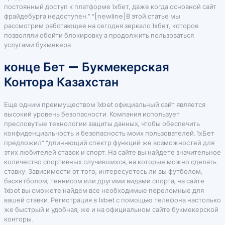
постоянный доступ к платформе 1хбет, даже когда основной сайт
фрайдебурга недоступен.” “[newline]В этой статье мы
рассмотрим работающее на сегодня зеркало 1хбет, которое
позволяли обойти блокировку а продолжить пользоваться
услугами букмекера.
конце Бет — Букмекерская
Контора Казахстан
Еще одним преимуществом 1xbet официальный сайт является
высокий уровень безопасности. Компания использует
пресловутые технологии защиты данных, чтобы обеспечить
конфиденциальность и безопасность моих пользователей. 1хБет
предложил” “длиннющий спектр функций же возможностей для
этих любителей ставок и спорт. На сайте вы найдете значительное
количество спортивных случившихся, на которые можно сделать
ставку. Зависимости от того, интересуетесь ли вы футболом,
баскетболом, теннисом или другими видами спорта, на сайте
1xbet вы сможете найдем все необходимые переломные для
вашей ставки. Регистрация в 1xbet с помощью телефона настолько
же быстрый и удобная, же и на официальном сайте букмекерской
конторы.