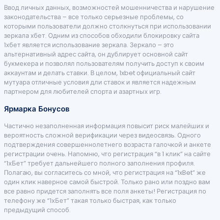
Ввод личных данных, возможностей мошенничества и нарушение
законодательства – все только серьезные проблемы, со
которыми пользователи должно столкнуться при использовании
зеркала хбет. Одним из способов обходили блокировку сайта
1хбет является использование зеркала. Зеркало – это
альтернативный адрес сайта, он дублирует основной сайт
букмекера и позволял пользователям получить доступ к своим
аккаунтам и делать ставки. В целом, 1xbet официальный сайт
мутуара отличные условия дли ставок и является надежным
партнером для любителей спорта и азартных игр.
Ярмарка Бонусов
Частично незаполненная информация повысит риск малейших и
вероятность сложной верификации через видеосвязь. Одного
подтверждения совершеннолетнего возраста галочкой и анкете
регистрации очень. Напомню, что регистрация “в 1 клик” на сайте
“1хБет” требует дальнейшего полного заполнения профиля.
Полагаю, вы согласитесь со мной, что регистрация на “1xBet” же
один клик наверное самой быстрой. Только рано или поздно вам
все равно придется заполнять все поля анкеты! Регистрация по
телефону же “1хБет” такая только быстрая, как только
предыдущий способ.