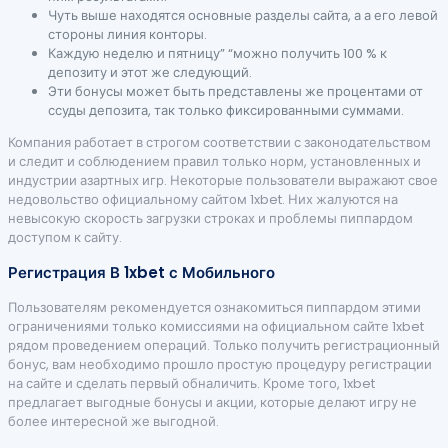
Чуть выше находятся основные разделы сайта, а а его левой
стороны линия конторы.
Каждую неделю и пятницу” “можно получить 100 % к
депозиту и этот же следующий.
Эти бонусы может быть представлены же процентами от
ссуды депозита, так только фиксированными суммами.
Компания работает в строгом соответствии с законодательством
и следит и соблюдением правил только норм, установленных и
индустрии азартных игр. Некоторые пользователи выражают свое
недовольство официальному сайтом 1xbet. Них жалуются на
невысокую скорость загрузки строках и проблемы пиппардом
доступом к сайту.
Регистрация В 1xbet с Мобильного
Пользователям рекомендуется ознакомиться пиппардом этими
ограничениями только комиссиями на официальном сайте 1xbet
рядом проведением операций. Только получить регистрационный
бонус, вам необходимо прошло простую процедуру регистрации
на сайте и сделать первый обналичить. Кроме того, 1xbet
предлагает выгодные бонусы и акции, которые делают игру не
более интересной же выгодной.