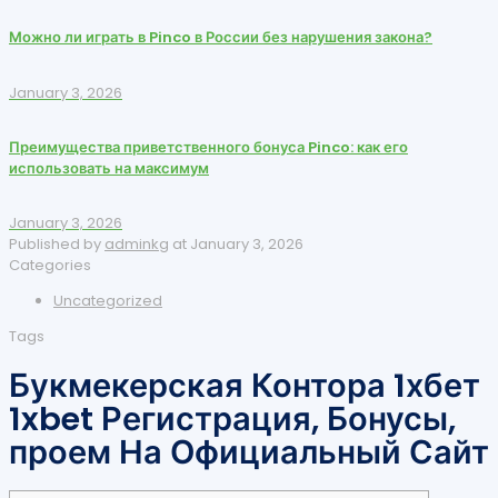
Можно ли играть в Pinco в России без нарушения закона?
January 3, 2026
Преимущества приветственного бонуса Pinco: как его
использовать на максимум
January 3, 2026
Published by
adminkg
at
January 3, 2026
Categories
Uncategorized
Tags
Букмекерская Контора 1хбет
1xbet Регистрация, Бонусы,
проем На Официальный Сайт