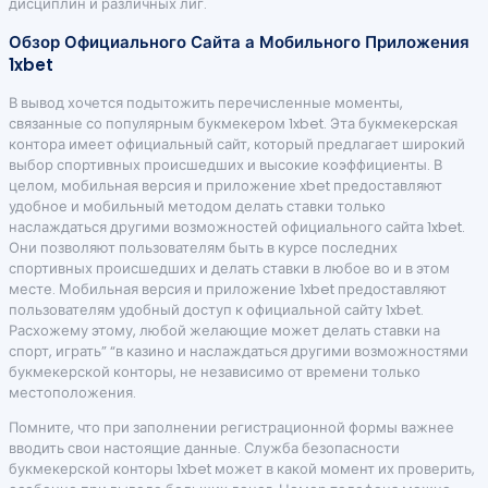
дисциплин и различных лиг.
Обзор Официального Сайта а Мобильного Приложения
1xbet
В вывод хочется подытожить перечисленные моменты,
связанные со популярным букмекером 1xbet. Эта букмекерская
контора имеет официальный сайт, который предлагает широкий
выбор спортивных происшедших и высокие коэффициенты. В
целом, мобильная версия и приложение xbet предоставляют
удобное и мобильный методом делать ставки только
наслаждаться другими возможностей официального сайта 1xbet.
Они позволяют пользователям быть в курсе последних
спортивных происшедших и делать ставки в любое во и в этом
месте. Мобильная версия и приложение 1xbet предоставляют
пользователям удобный доступ к официальной сайту 1xbet.
Расхожему этому, любой желающие может делать ставки на
спорт, играть” “в казино и наслаждаться другими возможностями
букмекерской конторы, не независимо от времени только
местоположения.
Помните, что при заполнении регистрационной формы важнее
вводить свои настоящие данные. Служба безопасности
букмекерской конторы 1xbet может в какой момент их проверить,