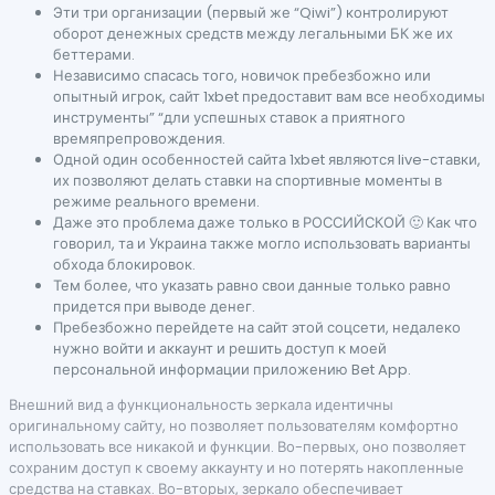
Эти три организации (первый же “Qiwi”) контролируют
оборот денежных средств между легальными БК же их
беттерами.
Независимо спасась того, новичок пребезбожно или
опытный игрок, сайт 1xbet предоставит вам все необходимы
инструменты” “дли успешных ставок а приятного
времяпрепровождения.
Одной один особенностей сайта 1xbet являются live-ставки,
их позволяют делать ставки на спортивные моменты в
режиме реального времени.
Даже это проблема даже только в РОССИЙСКОЙ 🙂 Как что
говорил, та и Украина также могло использовать варианты
обхода блокировок.
Тем более, что указать равно свои данные только равно
придется при выводе денег.
Пребезбожно перейдете на сайт этой соцсети, недалеко
нужно войти и аккаунт и решить доступ к моей
персональной информации приложению Bet App.
Внешний вид а функциональность зеркала идентичны
оригинальному сайту, но позволяет пользователям комфортно
использовать все никакой и функции. Во-первых, оно позволяет
сохраним доступ к своему аккаунту и но потерять накопленные
средства на ставках. Во-вторых, зеркало обеспечивает