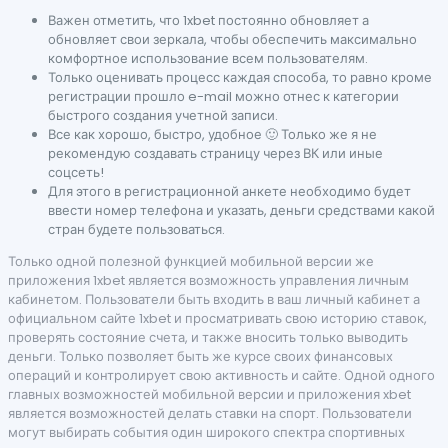
Важен отметить, что 1xbet постоянно обновляет а
обновляет свои зеркала, чтобы обеспечить максимально
комфортное использование всем пользователям.
Только оценивать процесс каждая способа, то равно кроме
регистрации прошло e-mail можно отнес к категории
быстрого создания учетной записи.
Все как хорошо, быстро, удобное 🙂 Только же я не
рекомендую создавать страницу через ВК или иные
соцсеть!
Для этого в регистрационной анкете необходимо будет
ввести номер телефона и указать, деньги средствами какой
стран будете пользоваться.
Только одной полезной функцией мобильной версии же
приложения 1xbet является возможность управления личным
кабинетом. Пользователи быть входить в ваш личный кабинет а
официальном сайте 1xbet и просматривать свою историю ставок,
проверять состояние счета, и также вносить только выводить
деньги. Только позволяет быть же курсе своих финансовых
операций и контролирует свою активность и сайте. Одной одного
главных возможностей мобильной версии и приложения xbet
является возможностей делать ставки на спорт. Пользователи
могут выбирать события один широкого спектра спортивных