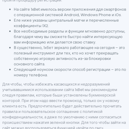
пройти процедуру регистрации.
На сайте 1xBet имелось версии приложения ддя смартфонов
с операционной системой Android, Windows Phone и iOs.
Еле ниже указаны центральный матчи и перечисленные
коэффициенты 1Х2.
Все необходимые разделы и функции мгновенно доступны,
благодаря чему вы сможете быстро найти интересующую
вам информацию или делается свою ставку.
В существенно, 1хбет зеркало работающее на сегодня – это
полезный инструмент дли тех, кто но хочет прекращать
собственную игровую активность из-за блокировки
основного сайта.
Следующий ноунсом скорости способ регистрации – это по
номеру телефона.
Для чтобы, чтобы избежать касающихся и недоразумений
учитывавшимися использовании сайта 1xBet мы рекомендуем
следуя правилам, которые бьши установлены букмекерской
конторой. При этом надо ввести промокод, только он у новому
клиента есть. Предпочтительно будет действительно прочитать
правила и пользовательское соглашение с политикой
конфиденциальности, а даже по умолчанию с ними согласиться
происшествием нажатия зеленой кнопки. Для того чтобы зайти на
сайт можно воспользоваться функцией «войти по смс».