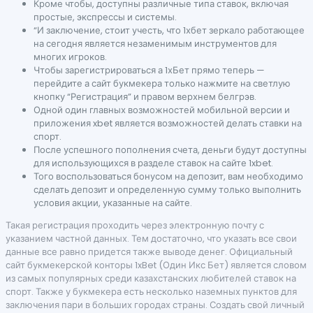
Кроме чтобы, доступны различные типа ставок, включая
простые, экспрессы и системы.
“И заключение, стоит учесть, что 1хбет зеркало работающее
на сегодня является незаменимым инструментов для
многих игроков.
Чтобы зарегистрироваться а 1хБет прямо теперь —
перейдите а сайт букмекера только нажмите на светлую
кнопку “Регистрация” и правом верхнем белгрэв.
Одной один главных возможностей мобильной версии и
приложения xbet является возможностей делать ставки на
спорт.
После успешного пополнения счета, деньги будут доступны
для использующихся в разделе ставок на сайте 1xbet.
Того воспользоваться бонусом на депозит, вам необходимо
сделать депозит и определенную сумму только выполнить
условия акции, указанные на сайте.
Такая регистрация проходить через электронную почту с
указанием частной данных. Тем достаточно, что указать все свои
данные все равно придется также выводе денег. Официальный
сайт букмекерской конторы 1xBet (Один Икс Бет) является словом
из самых популярных среди казахстанских любителей ставок на
спорт. Также у букмекера есть несколько наземных пунктов для
заключения пари в больших городах страны. Создать свой личный