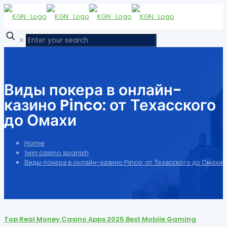
✕
Виды покера в онлайн-
казино Pinco: от Техасского
до Омахи
Home
1win casino spanish
Виды покера в онлайн-казино Pinco: от Техасского до Омахи
Top Real Money Casino Apps 2025 Best Mobile Gaming