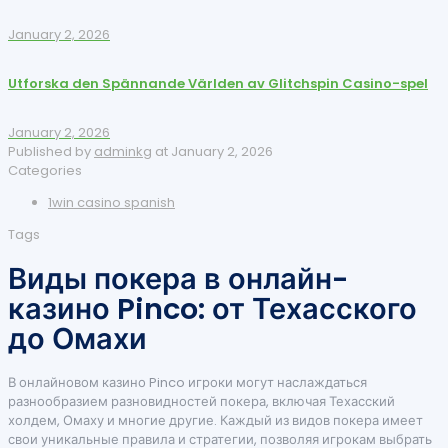
January 2, 2026
Utforska den Spännande Världen av Glitchspin Casino-spel
January 2, 2026
Published by
adminkg
at
January 2, 2026
Categories
1win casino spanish
Tags
Виды покера в онлайн-
казино Pinco: от Техасского
до Омахи
В онлайновом казино Pinco игроки могут наслаждаться
разнообразием разновидностей покера, включая Техасский
холдем, Омаху и многие другие. Каждый из видов покера имеет
свои уникальные правила и стратегии, позволяя игрокам выбрать