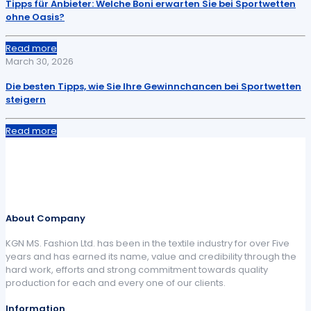
Tipps für Anbieter: Welche Boni erwarten Sie bei Sportwetten
ohne Oasis?
Read more
March 30, 2026
Die besten Tipps, wie Sie Ihre Gewinnchancen bei Sportwetten
steigern
Read more
About Company
KGN MS. Fashion Ltd. has been in the textile industry for over Five
years and has earned its name, value and credibility through the
hard work, efforts and strong commitment towards quality
production for each and every one of our clients.
Information