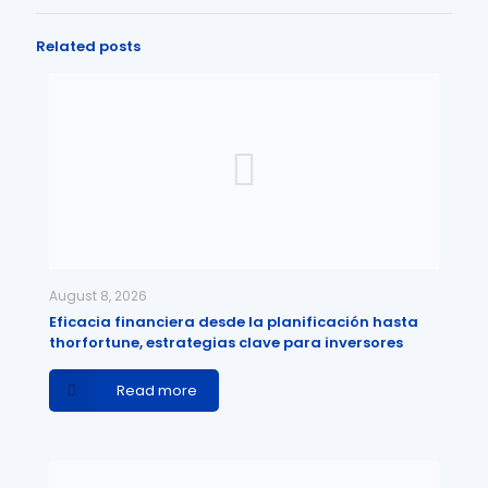
Related posts
August 8, 2026
Eficacia financiera desde la planificación hasta
thorfortune, estrategias clave para inversores
Read more