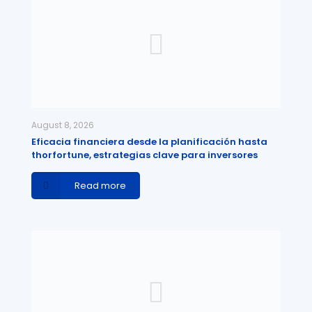
August 8, 2026
Eficacia financiera desde la planificación hasta
thorfortune, estrategias clave para inversores
Read more