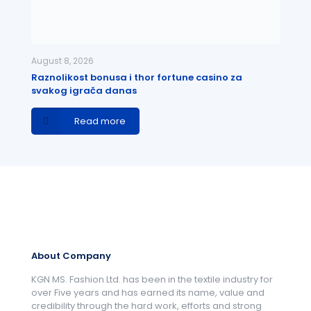
August 8, 2026
Raznolikost bonusa i thor fortune casino za
svakog igrača danas
Read more
About Company
KGN MS. Fashion Ltd. has been in the textile industry for
over Five years and has earned its name, value and
credibility through the hard work, efforts and strong