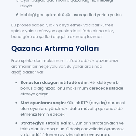
Oyun başladıqdan sonra qazandığınız məbləği
izləyin.
Məbləği geri çəkmək üçün əsas şərtləri yerinə yetirin.
Bu proses sadədir, lakin qeyd etmək vacibdir ki, free
spinlər yalnız müəyyən oyunlarda istifadə oluna bilər,
buna görə də şərtləri diqqətlə oxumaq lazımdır.
Qazancı Artırma Yolları
Free spinlərdən maksimum istifadə edərək qazancınızı
artırmanın bir neçə yolu var. Bu yollar arasında
aşağıdakılar var:
Bonusları düzgün istifadə edin:
Hər dəfə yeni bir
bonus aldığınızda, onu maksimum dərəcədə istifadə
etməyə çalışın.
Slot oyunlarını seçin:
Yüksək RTP (qayıdış) dərəcəsi
olan oyunlara yönəlmək, daha müvafiq qazanc əldə
etmənizi təmin edəcək.
Strategiya tətbiq edin:
Oyunların strategiyaları və
taktikaları ilə tanış olun. Ödəniş cədvəllərini öyrənərək
və təsadüfi fırlanma əvəzinə planlı oynayaraq,