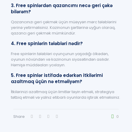
3. Free spinlərdən qazancımı necə geri çəkə
bilərəm?
Qazancınızı geri çəkmək üçün müəyyən mərc tələblərini
yerinə yetirməlisiniz. Kazinonun şərtlərinə uyğun olaraq,
qazancı geri çəkmək mümkündür.
4. Free spinlərin tələbləri nədir?
Free spinlərin tələbləri oyunçunun yaşadığı ölkədən,
oyunun növündən və kazinonun siyasətindən asılıdır.
Həmişə müddəaları yoxlayın.
5. Free spinlər istifadə edərkən itkilərimi
azaltmaq üçün nə etməliyəm?
İtkilərinizi azaltmaq üçün limitlər təyin etməli, strategiya
tətbiq etməli və yalnız etibarlı oyunlarda iştirak etməlisiniz.
Share
0