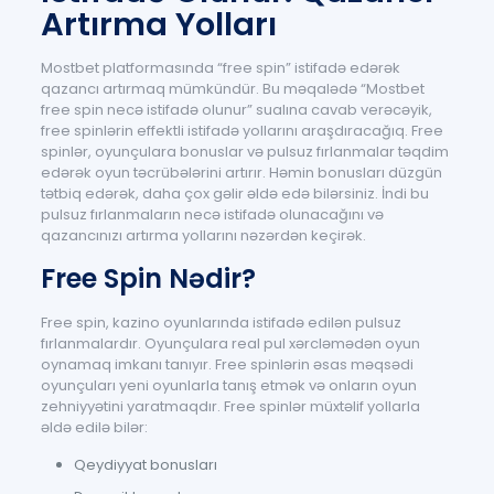
Artırma Yolları
Mostbet platformasında “free spin” istifadə edərək
qazancı artırmaq mümkündür. Bu məqalədə “Mostbet
free spin necə istifadə olunur” sualına cavab verəcəyik,
free spinlərin effektli istifadə yollarını araşdıracağıq. Free
spinlər, oyunçulara bonuslar və pulsuz fırlanmalar təqdim
edərək oyun təcrübələrini artırır. Həmin bonusları düzgün
tətbiq edərək, daha çox gəlir əldə edə bilərsiniz. İndi bu
pulsuz fırlanmaların necə istifadə olunacağını və
qazancınızı artırma yollarını nəzərdən keçirək.
Free Spin Nədir?
Free spin, kazino oyunlarında istifadə edilən pulsuz
fırlanmalardır. Oyunçulara real pul xərcləmədən oyun
oynamaq imkanı tanıyır. Free spinlərin əsas məqsədi
oyunçuları yeni oyunlarla tanış etmək və onların oyun
zehniyyətini yaratmaqdır. Free spinlər müxtəlif yollarla
əldə edilə bilər:
Qeydiyyat bonusları