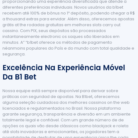
proporcionando uma experiência diversificada que atende a
diferentes preferências individuais. Novos usuários da b1bet
recebem até 100% de bônus no 1º depósito, podendo chegar a R$
a thousand extras para envidar. Além disso, oferecemos apostas
grátis at the rodadas gratuitas em melhores slots carry out
cassino. Com PIX, seus depósitos são processados
instantaneamente electronic os saques são liberados em
minutos. A” “b1bet oferece os métodos de pagamento
néanmoins populares do País e do mundo com total qualidade e
segurança.
Excelência Na Experiência Móvel
Da B1 Bet
Nossa equipe está sempre disponível para derivar sobre
práticas con seguridad de apostas. Na B1bet, oferecemos
alguma seleção cuidadosa dos melhores cassinos on the web
licenciados e regulamentados no Brasil. Nossa plataforma
garante segurança, transparência e diversão em um ambiente
totalmente legal e confiável. Com um grande número de de
opções os quais vão desde clássicos como blackjack e roleta
até slots inovadoras e emocionantes, os jogadores tem a
possibilidade de desfrutar de uma experiência única the cada