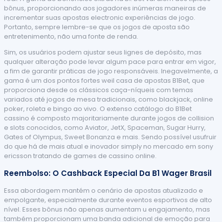
bônus, proporcionando aos jogadores inúmeras maneiras de
incrementar suas apostas electronic experiências de jogo.
Portanto, sempre lembre-se que os jogos de aposta são
entretenimento, não uma fonte de renda.
Sim, os usuários podem ajustar seus lignes de depósito, mas
qualquer alteração pode levar algum pace para entrar em vigor,
a fim de garantir práticas de jogo responsáveis. Inegavelmente, a
gama é um dos pontos fortes weil casa de apostas B1Bet, que
proporciona desde os clássicos caça-níqueis com temas
variados até jogos de mesa tradicionais, como blackjack, online
poker, roleta e bingo ao vivo. O extenso catálogo do B1Bet
cassino é composto majoritariamente durante jogos de collision
e slots conocidos, como Aviator, JetX, Spaceman, Sugar Hurry,
Gates of Olympus, Sweet Bonanza e mais. Sendo possível usufruir
do que há de mais atual e inovador simply no mercado em sony
ericsson tratando de games de cassino online.
Reembolso: O Cashback Especial Da B1 Wager Brasil
Essa abordagem mantém o cenário de apostas atualizado e
empolgante, especialmente durante eventos esportivos de alto
nível. Esses bônus não apenas aumentam u engajamento, mas
também proporcionam uma banda adicional de emoção para