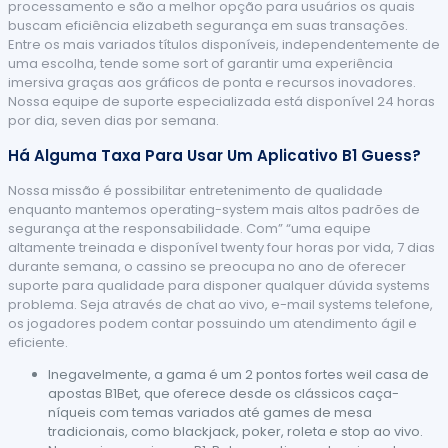
processamento e são a melhor opção para usuários os quais
buscam eficiência elizabeth segurança em suas transações.
Entre os mais variados títulos disponíveis, independentemente de
uma escolha, tende some sort of garantir uma experiência
imersiva graças aos gráficos de ponta e recursos inovadores.
Nossa equipe de suporte especializada está disponível 24 horas
por dia, seven dias por semana.
Há Alguma Taxa Para Usar Um Aplicativo B1 Guess?
Nossa missão é possibilitar entretenimento de qualidade
enquanto mantemos operating-system mais altos padrões de
segurança at the responsabilidade. Com” “uma equipe
altamente treinada e disponível twenty four horas por vida, 7 dias
durante semana, o cassino se preocupa no ano de oferecer
suporte para qualidade para disponer qualquer dúvida systems
problema. Seja através de chat ao vivo, e-mail systems telefone,
os jogadores podem contar possuindo um atendimento ágil e
eficiente.
Inegavelmente, a gama é um 2 pontos fortes weil casa de
apostas B1Bet, que oferece desde os clássicos caça-
níqueis com temas variados até games de mesa
tradicionais, como blackjack, poker, roleta e stop ao vivo.