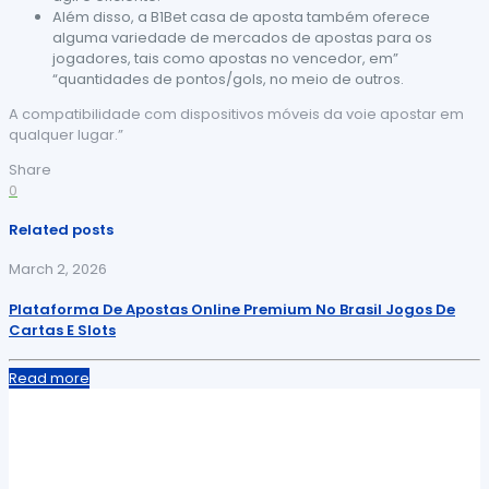
Além disso, a B1Bet casa de aposta também oferece
alguma variedade de mercados de apostas para os
jogadores, tais como apostas no vencedor, em”
“quantidades de pontos/gols, no meio de outros.
A compatibilidade com dispositivos móveis da voie apostar em
qualquer lugar.”
Share
0
Related posts
March 2, 2026
Plataforma De Apostas Online Premium No Brasil Jogos De
Cartas E Slots
Read more