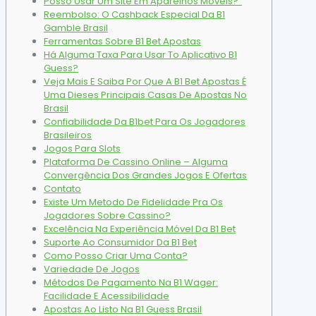
Posso Usar Um Site Em Aparelhos Móveis?”
Reembolso: O Cashback Especial Da B1
Gamble Brasil
Ferramentas Sobre B1 Bet Apostas
Há Alguma Taxa Para Usar To Aplicativo B1
Guess?
Veja Mais E Saiba Por Que A B1 Bet Apostas É
Uma Dieses Principais Casas De Apostas No
Brasil
Confiabilidade Da B1bet Para Os Jogadores
Brasileiros
Jogos Para Slots
Plataforma De Cassino Online – Alguma
Convergência Dos Grandes Jogos E Ofertas
Contato
Existe Um Metodo De Fidelidade Pra Os
Jogadores Sobre Cassino?
Excelência Na Experiência Móvel Da B1 Bet
Suporte Ao Consumidor Da B1 Bet
Como Posso Criar Uma Conta?
Variedade De Jogos
Métodos De Pagamento Na B1 Wager:
Facilidade E Acessibilidade
Apostas Ao Listo Na B1 Guess Brasil