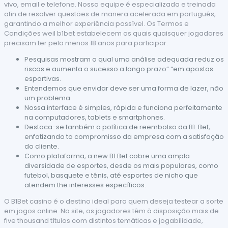
vivo, email e telefone. Nossa equipe é especializada e treinada
afin de resolver questões de manera acelerada em português,
garantindo a melhor experiência possível. Os Termos e
Condições weil b1bet estabelecem os quais quaisquer jogadores
precisam ter pelo menos 18 anos para participar.
Pesquisas mostram o qual uma análise adequada reduz os
riscos e aumenta o sucesso a longo prazo” “em apostas
esportivas.
Entendemos que envidar deve ser uma forma de lazer, não
um problema.
Nossa interface é simples, rápida e funciona perfeitamente
na computadores, tablets e smartphones.
Destaca-se também a política de reembolso da B1. Bet,
enfatizando to compromisso da empresa com a satisfação
do cliente.
Como plataforma, a new B1 Bet cobre uma ampla
diversidade de esportes, desde os mais populares, como
futebol, basquete e tênis, até esportes de nicho que
atendem the interesses específicos.
O B1Bet casino é o destino ideal para quem deseja testear a sorte
em jogos online. No site, os jogadores têm à disposição mais de
five thousand títulos com distintos temáticas e jogabilidade,