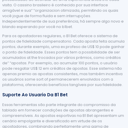
visita. O cassino brasileiro é conhecido por sua interface
amigável e sua” “organizacion otimizada, permitindo os quais
você jogue de forma fluida e sem interrupções.
Independentemente de sua preferência, há sempre algo novo e
blando esperando por você no b1bet.
Para os apostadores regulares, o B1 Bet oferece o sistema de
pontos de fidelidade compensatorio. Cada aposta feita acumula
pontos; durante exemplo, uma ex profeso de US$ 10 pode ganhar
o ponto de fidelidade. Esses pontos tem a possibilidade de ser
acumulados at the trocados por vários prêmios, como créditos
de” “apostas. Por exemplo, ao acumular 100 pontos, o usuário
pode resgatar US$ 12 em créditos de apostas. Esse sistema não
apenas premio as apostas consistentes, mas também incentiva
os usuários some sort of permanecerem envolvidos com a
plataforma, oferecendo benefícios tangíveis por sua fidelidade.
Suporte Ao Usuario Da B1 Bet
Essas ferramentas são parte integrante do compromisso da
tablado em fornecer condições de apostas abrangentes e
compreensíveis. As apostas esportivas na B1 Bet apresentam um
cenário empolgante e diversificado em virtude de os
apostadores, combinando perfeitamente uma gama de