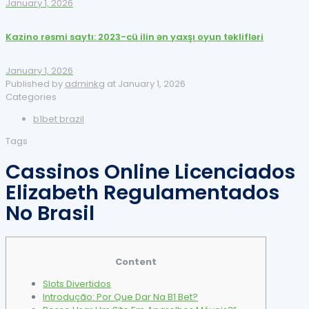
January 1, 2026
Kazino rəsmi saytı: 2023-cü ilin ən yaxşı oyun təklifləri
January 1, 2026
Published by
adminkg
at
January 1, 2026
Categories
b1bet brazil
Tags
Cassinos Online Licenciados
Elizabeth Regulamentados
No Brasil
Content
Slots Divertidos
Introdução: Por Que Dar Na B1 Bet?