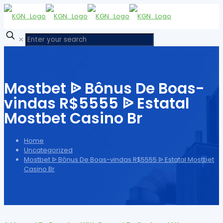
✕
Mostbet ᐉ Bônus De Boas-
vindas R$5555 ᐉ Estatal
Mostbet Casino Br
Home
Uncategorized
Mostbet ᐉ Bônus De Boas-vindas R$5555 ᐉ Estatal Mostbet
Casino Br