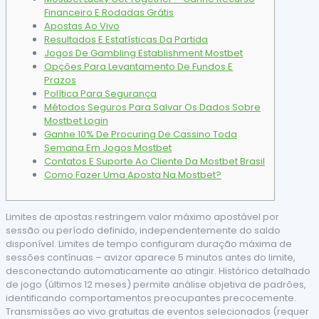
Financeiro E Rodadas Grátis
Apostas Ao Vivo
Resultados E Estatísticas Da Partida
Jogos De Gambling Establishment Mostbet
Opções Para Levantamento De Fundos E
Prazos
Política Para Segurança
Métodos Seguros Para Salvar Os Dados Sobre
Mostbet Login
Ganhe 10% De Procuring De Cassino Toda
Semana Em Jogos Mostbet
Contatos E Suporte Ao Cliente Da Mostbet Brasil
Como Fazer Uma Aposta Na Mostbet?
Limites de apostas restringem valor máximo apostável por
sessão ou período definido, independentemente do saldo
disponível. Limites de tempo configuram duração máxima de
sessões contínuas – avizor aparece 5 minutos antes do limite,
desconectando automaticamente ao atingir. Histórico detalhado
de jogo (últimos 12 meses) permite análise objetiva de padrões,
identificando comportamentos preocupantes precocemente.
Transmissões ao vivo gratuitas de eventos selecionados (requer