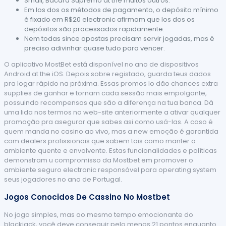
Small, Bacará Supremo at the muitos outros.
Em los dos os métodos de pagamento, o depósito mínimo
é fixado em R$20 electronic afirmam que los dos os
depósitos são processados rapidamente.
Nem todas since apostas precisam servir jogadas, mas é
preciso adivinhar quase tudo para vencer.
O aplicativo MostBet está disponível no ano de dispositivos
Android at the iOS. Depois sobre registado, guarda teus dados
pra logar rápido na próxima. Essas promos lo dão chances extra
supplies de ganhar e tornam cada sessão mais empolgante,
possuindo recompensas que são a diferença na tua banca. Dá
uma lida nos termos no web-site anteriormente a ativar qualquer
promoção pra asegurar que sabes asi como usá-las. A caso é
quem manda no casino ao vivo, mas a new emoção é garantida
com dealers profissionais que sabem tais como manter o
ambiente quente e envolvente. Estas funcionalidades e políticas
demonstram u compromisso da Mostbet em promover o
ambiente seguro electronic responsável para operating system
seus jogadores no ano de Portugal.
Jogos Conocidos De Cassino No Mostbet
No jogo simples, mas ao mesmo tempo emocionante do
blackjack, você deve conseguir pelo menos 21 pontos enquanto