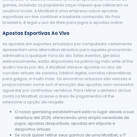
games, incluindo os populares caça-níqueis que cativaram os
usuários locais. A Mostbet é uma empresa sobre apostas
esportivas on-line confiável e bastante conhecida. No País
brasileiro, é legal u uso da Web para jogos e apostas online.
Apostas Esportivas Ao Vivo
As apostas em esportes simulados por computador certamente
apresentam uma alternativa atractivo para aqueles procurando
adrenalina a qualquer hora do dia. Estes eventos, gerados
eletronicamente, estão disponíveis na palma ag mão vinte at the
quatro horas por dia. A Mostbet oferece apostas no ano de
corridas virtuais de cavalos, futebol digital, corridas cibernéticas
para galgos, e muito mais. Os encontros virtuosos são velozes e
proporcionam some sort of emoção das apostas sem necessitar
aguardar por confrontos verídicos. Para retirar u dinheiro da tua
conta na Mostbet, acesse a área de pagamentos at the
selecione a opção de resgate.
O nosso gambling establishment está no lugar desde a sua
abertura até 2025, oferecendo uma ampla variedade de
jogos, apostas desportivas, apostas em eSports e
desportos virtuais.
Se você quiser retirar seus ganhos de uma Mostbet, o 1º