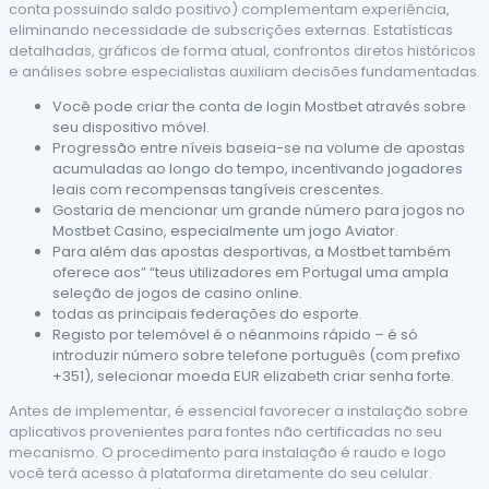
conta possuindo saldo positivo) complementam experiência,
eliminando necessidade de subscrições externas. Estatísticas
detalhadas, gráficos de forma atual, confrontos diretos históricos
e análises sobre especialistas auxiliam decisões fundamentadas.
Você pode criar the conta de login Mostbet através sobre
seu dispositivo móvel.
Progressão entre níveis baseia-se na volume de apostas
acumuladas ao longo do tempo, incentivando jogadores
leais com recompensas tangíveis crescentes.
Gostaria de mencionar um grande número para jogos no
Mostbet Casino, especialmente um jogo Aviator.
Para além das apostas desportivas, a Mostbet também
oferece aos” “teus utilizadores em Portugal uma ampla
seleção de jogos de casino online.
todas as principais federações do esporte.
Registo por telemóvel é o néanmoins rápido – é só
introduzir número sobre telefone português (com prefixo
+351), selecionar moeda EUR elizabeth criar senha forte.
Antes de implementar, é essencial favorecer a instalação sobre
aplicativos provenientes para fontes não certificadas no seu
mecanismo. O procedimento para instalação é raudo e logo
você terá acesso à plataforma diretamente do seu celular.