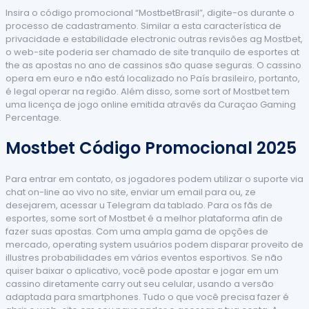
Insira o código promocional “MostbetBrasil”, digite-os durante o
processo de cadastramento. Similar a esta característica de
privacidade e estabilidade electronic outras revisões ag Mostbet,
o web-site poderia ser chamado de site tranquilo de esportes at
the as apostas no ano de cassinos são quase seguras. O cassino
opera em euro e não está localizado no País brasileiro, portanto,
é legal operar na região. Além disso, some sort of Mostbet tem
uma licença de jogo online emitida através da Curaçao Gaming
Percentage.
Mostbet Código Promocional 2025
Para entrar em contato, os jogadores podem utilizar o suporte via
chat on-line ao vivo no site, enviar um email para ou, ze
desejarem, acessar u Telegram da tablado. Para os fãs de
esportes, some sort of Mostbet é a melhor plataforma afin de
fazer suas apostas. Com uma ampla gama de opções de
mercado, operating system usuários podem disparar proveito de
illustres probabilidades em vários eventos esportivos. Se não
quiser baixar o aplicativo, você pode apostar e jogar em um
cassino diretamente carry out seu celular, usando a versão
adaptada para smartphones. Tudo o que você precisa fazer é