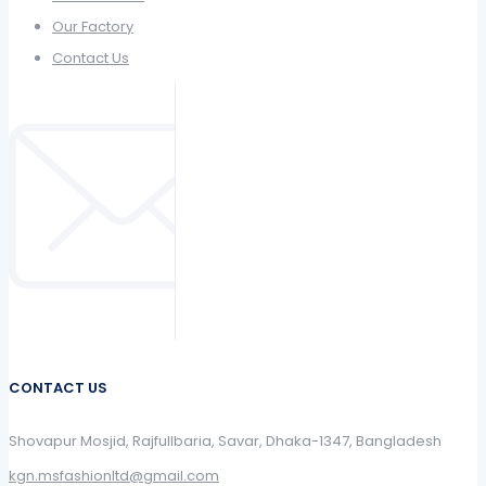
Our Factory
Contact Us
CONTACT US
Shovapur Mosjid, Rajfullbaria, Savar, Dhaka-1347, Bangladesh
kgn.msfashionltd@gmail.com