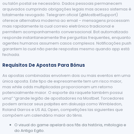
ou talón postal se necessário. Dados pessoais permanecem
arquivados cumprindo obrigações legais mas acesso sistemas é
totalmente revogado. Telegram oficial (@MostbetSupport)
oferece alternativa moderna ao email – mensagens processam
mais rapidamente la cual correio eletrónico tradicional e
permitem acompanhamento conversacional. Bot automatizado
responde instantaneamente the perguntas frequentes, enquanto
agentes humanos assumem casos complexos. Notificações push
garantem la cual não perde respostas mesmo quando app está
fechada.
Requisitos De Apostas Para Bónus
As apostas combinadas envolvem dois ou mais eventos em uma
única aposta. Este tipo de expresamente tem um risco maior,
mas while odds multiplicadas proporcionam um retorno
potencialmente maior. O esporte da raquete também possui
uma” “grande legião de apostadores na Mostbet. Torcedores
podem arriscar seus palpites em diskusija como Wimbledon,
Roland Garros e US ALL Open, competições las siguientes que
compõem um calendário maior do tênis.
O visual do game apelará aos fãs da história, mitologia e
do Antigo Egito.