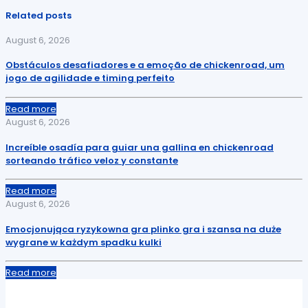
Related posts
August 6, 2026
Obstáculos desafiadores e a emoção de chickenroad, um
jogo de agilidade e timing perfeito
Read more
August 6, 2026
Increíble osadía para guiar una gallina en chickenroad
sorteando tráfico veloz y constante
Read more
August 6, 2026
Emocjonująca ryzykowna gra plinko gra i szansa na duże
wygrane w każdym spadku kulki
Read more