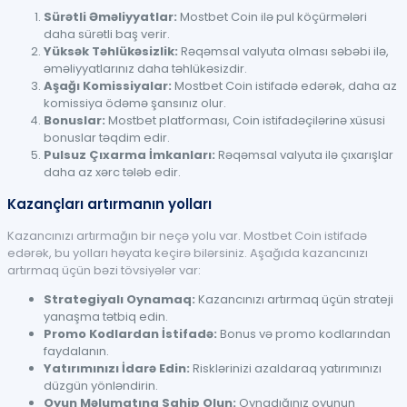
Sürətli Əməliyyatlar:
Mostbet Coin ilə pul köçürmələri
daha sürətli baş verir.
Yüksək Təhlükəsizlik:
Rəqəmsal valyuta olması səbəbi ilə,
əməliyyatlarınız daha təhlükəsizdir.
Aşağı Komissiyalar:
Mostbet Coin istifadə edərək, daha az
komissiya ödəmə şansınız olur.
Bonuslar:
Mostbet platforması, Coin istifadəçilərinə xüsusi
bonuslar təqdim edir.
Pulsuz Çıxarma İmkanları:
Rəqəmsal valyuta ilə çıxarışlar
daha az xərc tələb edir.
Kazançları artırmanın yolları
Kazancınızı artırmağın bir neçə yolu var. Mostbet Coin istifadə
edərək, bu yolları həyata keçirə bilərsiniz. Aşağıda kazancınızı
artırmaq üçün bəzi tövsiyələr var:
Strategiyalı Oynamaq:
Kazancınızı artırmaq üçün strateji
yanaşma tətbiq edin.
Promo Kodlardan İstifadə:
Bonus və promo kodlarından
faydalanın.
Yatırımınızı İdarə Edin:
Risklərinizi azaldaraq yatırımınızı
düzgün yönləndirin.
Oyun Məlumatına Sahip Olun:
Oynadığınız oyunun