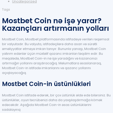
Uncategorized
Tags
Mostbet Coin nə işə yarar?
Kazançları artırmanın yolları
Mostbet Coin, Mostbet platformasında istifadəyə verilən rəqəmsal
bir valyutadır. Bu valyuta, istifadəçilərə daha asan və sürətli
əməliyyatlar etməyə imkan tanıyır. Bununla yanaşı, Mostbet Coin
yatırım edənlər üçün müxtəlif qazanc imkanları təqdim edir. Bu
məqalədə, Mostbet Coin-in nə işə yaradığını və kazancınızı
artırmağın yollarını araşdıracağıq. Məlumatlara əsaslanaraq,
Mostbet Coin-in istifadə imkanlarını və qazanc yollarını
açıqlayacağıq.
Mostbet Coin-in üstünlükləri
Mostbet Coin istifadə edərək, bir çox üstünlük əldə edə bilərsiniz. Bu
üstünlüklər, oyun təcrübənizi daha da yaxşılaşdırmağa kömək
edəcəkdir. Aşağıda Mostbet Coin-in əsas üstünlüklərini
sadalayırıq: