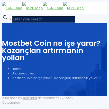
✕
Mostbet Coin nə işə yarar?
Kazançları artırmanın
yolları
Home
Uncategorized
Mostbet Coin nə işə yarar? Kazançları artırmanın yolları
Published by
adminkg
at
December 22, 2025
Categories