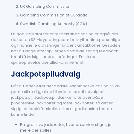
UK Gambling Commission
Gambling Commission of Curacao
Swedish Gambling Authority (SGA)
En god indikator for et respektabelt casino er også, om
de har en SSL-kryptering, som beskytter dine personlige
og finansielle oplysninger under transaktioner. Desuden
bør du kigge efter spillernes anmeldelser og feedback
for at få indsigt i andres erfaringer. En sikker
spilleoplevelse bør altid komme først.
Jackpotspiludvalg
Når du leder efter det bedste udenlandske casino, vil du
gerne sikre dig, at de tilbyder et bredt udvalg af
jackpotspil. Jackpotspil dækker ofte over både
progressive jackpotter og faste jackpotter, så det er
vigtigt at forstå forskellen. Hos et godt casino bør du
kunne finde:
Progressive jackpotter, hvor præmien stiger, jo
mere der spilles.