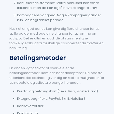
Bonussernes størrelse: Større bonusser kan være
fristende, men de kan også have strengere krav.
Kampagnens varighed: Nogle kampagner gælder
kun i en begrænset periode.
Husk at en god bonus kan give dig flere chancer for at
spille og dermed øge dine chancer for at ramme en
jackpot. Det er altid en god idé at sammenligne
forskellige tilbud fra forskellige casinoer før du træffer en
beslutning.
Betalingsmetoder
En anden vigtig faktor at overveje er de
betalingsmetoder, som casinoet accepterer. De bedste
udenlandske casinoer giver dig en række muligheder for
at indbetale og udbetale penge, herunder:
Kredit- og betalingskort (f.eks. Visa, MasterCard)
E-tegnebog (f.eks. PayPal, Skrill, Neteller)
Bankoverførsler
Kryptovaluta