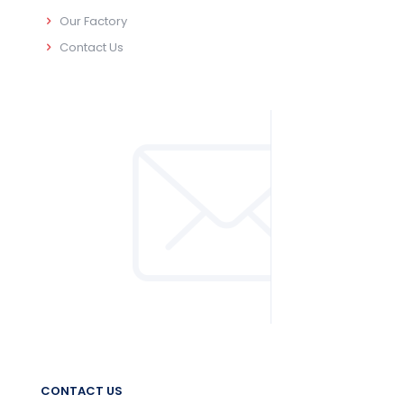
Our Factory
Contact Us
CONTACT US