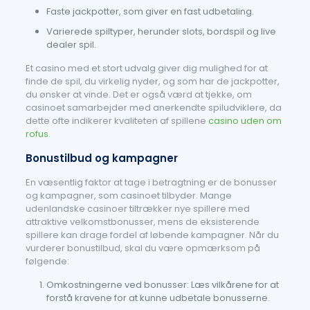
Faste jackpotter, som giver en fast udbetaling.
Varierede spiltyper, herunder slots, bordspil og live
dealer spil.
Et casino med et stort udvalg giver dig mulighed for at
finde de spil, du virkelig nyder, og som har de jackpotter,
du ønsker at vinde. Det er også værd at tjekke, om
casinoet samarbejder med anerkendte spiludviklere, da
dette ofte indikerer kvaliteten af spillene
casino uden om
rofus
.
Bonustilbud og kampagner
En væsentlig faktor at tage i betragtning er de bonusser
og kampagner, som casinoet tilbyder. Mange
udenlandske casinoer tiltrækker nye spillere med
attraktive velkomstbonusser, mens de eksisterende
spillere kan drage fordel af løbende kampagner. Når du
vurderer bonustilbud, skal du være opmærksom på
følgende:
Omkostningerne ved bonusser: Læs vilkårene for at
forstå kravene for at kunne udbetale bonusserne.