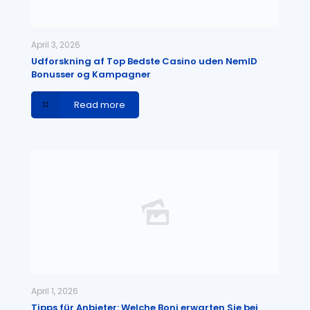
April 3, 2026
Udforskning af Top Bedste Casino uden NemID
Bonusser og Kampagner
Read more
April 1, 2026
Tipps für Anbieter: Welche Boni erwarten Sie bei