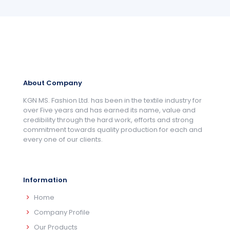
About Company
KGN MS. Fashion Ltd. has been in the textile industry for
over Five years and has earned its name, value and
credibility through the hard work, efforts and strong
commitment towards quality production for each and
every one of our clients.
Information
Home
Company Profile
Our Products