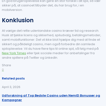
En god brugeroplevelse kan gøre en stor forskel i dit spil, så vær
sikker på, at casinoet tilbyder det, du har brug for, i en
mobilversion.
Konklusion
At vælge det rette udenlandske casino kræver tid og research.
Husk at tjekke licens og sikkerhed, spiludvalg, betalingsmetoder,
samt mobilfunktioner. Det vil ikke blot hjælpe dig med at finde et
sikkert og pålideligt casino, men også forbedre din samlede
spiloplevelse. Vil du have flere tips til online spil, så følg med på
New York Times
eller tjek sociale medier for anbefalinger fra
andre spillere på Twitter og LinkedIn.
Share
0
Related posts
April 3, 2026
Udforskning af Top Bedste Casino uden NemID Bonusser og
Kampagner