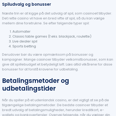
Spiludvalg og bonusser
Næste trin er at kigge på det udvalg af spil, som casinoet tilbyder.
Det rette casino vil have en bred vifte af spil, så du kan vælge
mellem dine foretrukne. Se efter følgende typer spil:
Automater
Classic table games (f.eks. blackjack, roulette)
Live dealer spil
Sports betting
Derudover bør du være opmærksom på bonusser og
kampagner. Mange casinoer tilbyder velkomstbonusser, som kan
give dit spillebudget et betydeligt løft. Læs altid vilkårene for disse
bonusser for at forstå kravene for udbetaling.
Betalingsmetoder og
udbetalingstider
Når du spiller på et udenlandsk casino, er det vigtigt at se på de
tilgængelige betalingsmetoder. De bedste casinoer tilbyder et
bredt udvalg af betalingsmuligheder, herunder kreditkort, e-
wallets og bankoverførsler. Overvej følgende, når du vælger din