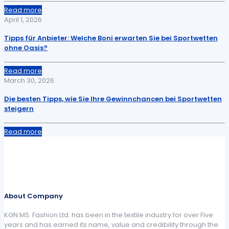
Read more
April 1, 2026
Tipps für Anbieter: Welche Boni erwarten Sie bei Sportwetten
ohne Oasis?
Read more
March 30, 2026
Die besten Tipps, wie Sie Ihre Gewinnchancen bei Sportwetten
steigern
Read more
About Company
KGN MS. Fashion Ltd. has been in the textile industry for over Five
years and has earned its name, value and credibility through the