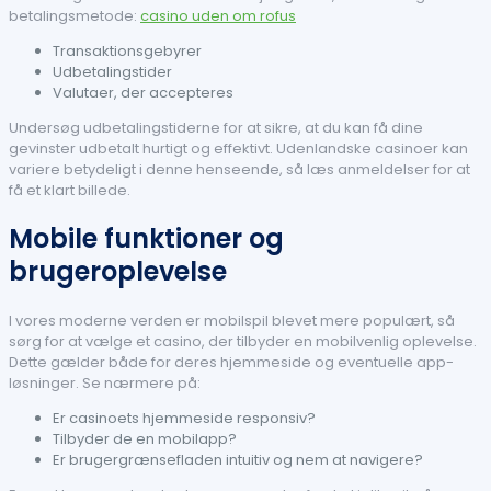
betalingsmetode:
casino uden om rofus
Transaktionsgebyrer
Udbetalingstider
Valutaer, der accepteres
Undersøg udbetalingstiderne for at sikre, at du kan få dine
gevinster udbetalt hurtigt og effektivt. Udenlandske casinoer kan
variere betydeligt i denne henseende, så læs anmeldelser for at
få et klart billede.
Mobile funktioner og
brugeroplevelse
I vores moderne verden er mobilspil blevet mere populært, så
sørg for at vælge et casino, der tilbyder en mobilvenlig oplevelse.
Dette gælder både for deres hjemmeside og eventuelle app-
løsninger. Se nærmere på:
Er casinoets hjemmeside responsiv?
Tilbyder de en mobilapp?
Er brugergrænsefladen intuitiv og nem at navigere?