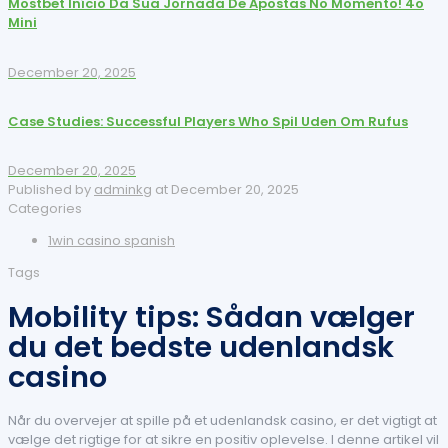
Mostbet Início Da Sua Jornada De Apostas No Momento! 4o
Mini
December 20, 2025
Case Studies: Successful Players Who Spil Uden Om Rufus
December 20, 2025
Published by
adminkg
at
December 20, 2025
Categories
1win casino spanish
Tags
Mobility tips: Sådan vælger
du det bedste udenlandsk
casino
Når du overvejer at spille på et udenlandsk casino, er det vigtigt at
vælge det rigtige for at sikre en positiv oplevelse. I denne artikel vil