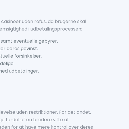
r casinoer uden rofus, da brugerne skal
nnemsigtighed i udbetalingsprocessen:
, samt eventuelle gebyrer.
ger deres gevinst.
elle forsinkelser.
delige.
med udbetalinger.
evelse uden restriktioner. For det andet,
ge fordel af en bredere vifte af
heden for at have mere kontrol over deres