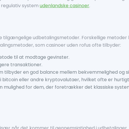
t regulativ system
udenlandske casinoer
.
e tilgængelige udbetalingsmetoder. Forskellige metoder k
alingsmetoder, som casinoer uden rofus ofte tilbyder:
etode til at modtage gevinster.
gere transaktioner.
om tilbyder en god balance mellem bekvemmelighed og s
 bitcoin eller andre kryptovalutaer, hvilket ofte er hurti
en mulighed for dem, der foretrækker det klassiske syste
, især når det kommer til gennemsigtighed i udbetaling