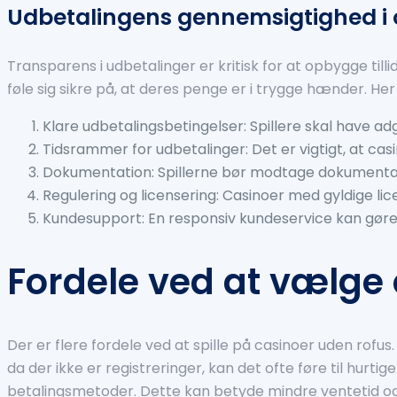
Udbetalingens gennemsigtighed i 
Transparens i udbetalinger er kritisk for at opbygge til
føle sig sikre på, at deres penge er i trygge hænder. H
Klare udbetalingsbetingelser: Spillere skal have a
Tidsrammer for udbetalinger: Det er vigtigt, at casi
Dokumentation: Spillerne bør modtage dokumentatio
Regulering og licensering: Casinoer med gyldige lic
Kundesupport: En responsiv kundeservice kan gøre e
Fordele ved at vælge 
Der er flere fordele ved at spille på casinoer uden rofu
da der ikke er registreringer, kan det ofte føre til hurt
betalingsmetoder. Dette kan betyde mindre ventetid og 