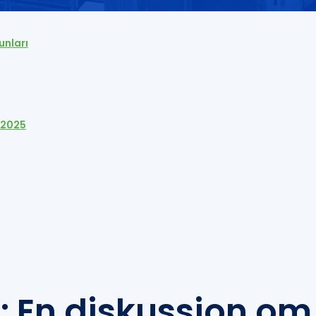
unları
 2025
: En diskussion om