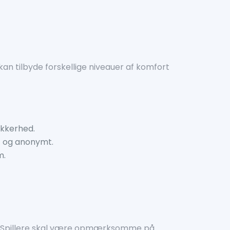
an tilbyde forskellige niveauer af komfort
ikkerhed.
gt og anonymt.
m.
er. Spillere skal være opmærksomme på