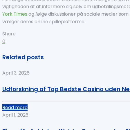
vigtigheden af at informere sig selv om udbetalingsmet
York Times
og følge diskussioner på sociale medier som
vælger deres online spilleplatforme.
Share
0
Related posts
April 3, 2026
Udforskning af Top Bedste Casino uden 
Read more
April 1, 2026