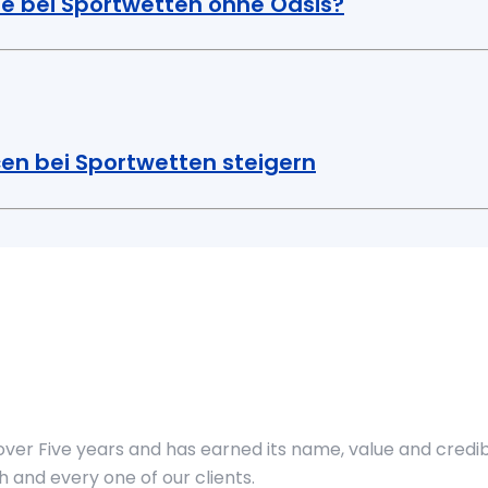
Sie bei Sportwetten ohne Oasis?
cen bei Sportwetten steigern
 over Five years and has earned its name, value and credib
and every one of our clients.