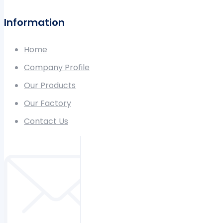
Information
Home
Company Profile
Our Products
Our Factory
Contact Us