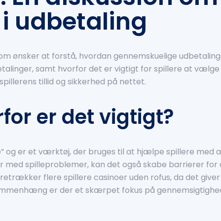
i udbetaling
 som ønsker at forstå, hvordan gennemskuelige udbetalin
alinger, samt hvorfor det er vigtigt for spillere at vælge
pillerens tillid og sikkerhed på nettet.
for er det vigtigt?
ere” og er et værktøj, der bruges til at hjælpe spillere me
 med spilleproblemer, kan det også skabe barrierer for d
oretrækker flere spillere casinoer uden rofus, da det giver 
ammenhæng er der et skærpet fokus på gennemsigtighed