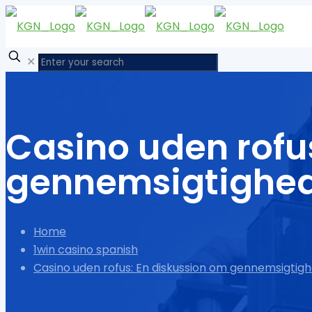
✕
Casino uden rofu
gennemsigtighed
Home
1win casino spanish
Casino uden rofus: En diskussion om gennemsigtigh