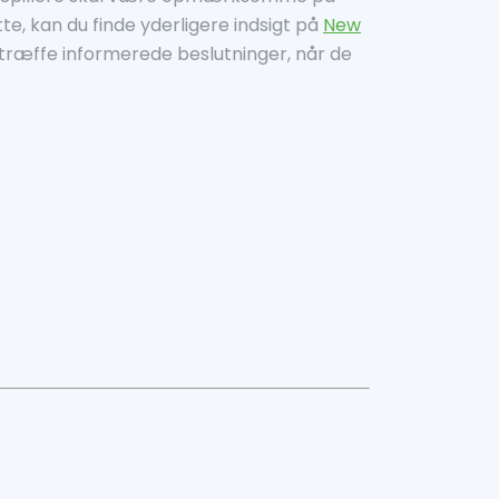
, kan du finde yderligere indsigt på
New
at træffe informerede beslutninger, når de