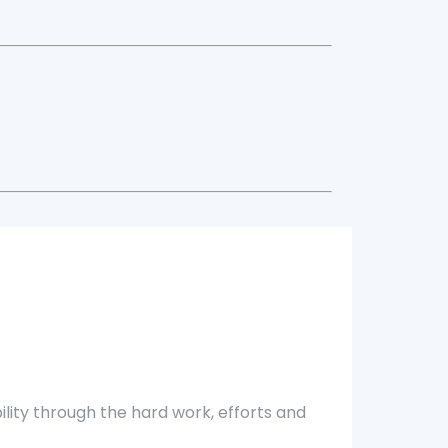
ility through the hard work, efforts and