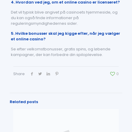
4. Hvordan ved jeg, om et online casino er licenseret?
Det vil typisk blive angivet på casinoets hjemmeside, og
du kan også finde informationer på
reguleringsmyndighedernes sider.
5. Hvilke bonusser skal jeg kigge efter, når jeg vælger
et online casino?
Se efter velkomstbonusser, gratis spins, og løbende
kampagner, der kan forbedre din spiloplevelse.
Share
0
Related posts