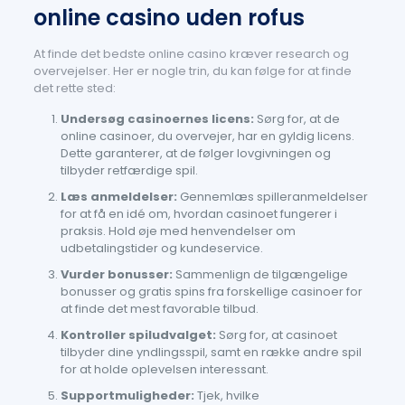
online casino uden rofus
At finde det bedste online casino kræver research og
overvejelser. Her er nogle trin, du kan følge for at finde
det rette sted:
Undersøg casinoernes licens:
Sørg for, at de
online casinoer, du overvejer, har en gyldig licens.
Dette garanterer, at de følger lovgivningen og
tilbyder retfærdige spil.
Læs anmeldelser:
Gennemlæs spilleranmeldelser
for at få en idé om, hvordan casinoet fungerer i
praksis. Hold øje med henvendelser om
udbetalingstider og kundeservice.
Vurder bonusser:
Sammenlign de tilgængelige
bonusser og gratis spins fra forskellige casinoer for
at finde det mest favorable tilbud.
Kontroller spiludvalget:
Sørg for, at casinoet
tilbyder dine yndlingsspil, samt en række andre spil
for at holde oplevelsen interessant.
Supportmuligheder:
Tjek, hvilke