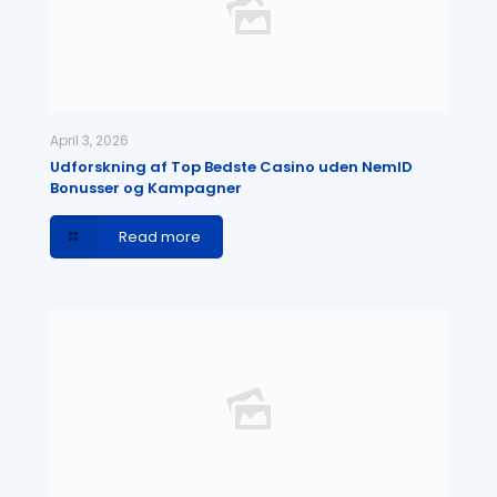
April 3, 2026
Udforskning af Top Bedste Casino uden NemID
Bonusser og Kampagner
Read more