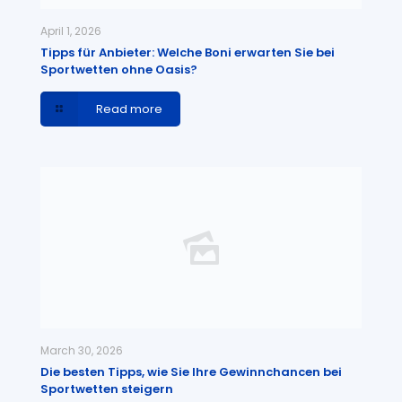
April 1, 2026
Tipps für Anbieter: Welche Boni erwarten Sie bei
Sportwetten ohne Oasis?
Read more
March 30, 2026
Die besten Tipps, wie Sie Ihre Gewinnchancen bei
Sportwetten steigern