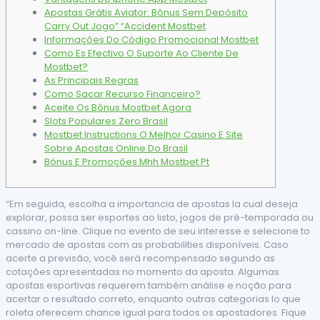
Apostas Grátis Aviator: Bônus Sem Depósito
Carry Out Jogo” “Accident Mostbet
Informações Do Código Promocional Mostbet
Como Es Efectivo O Suporte Ao Cliente De
Mostbet?
As Principais Regras
Como Sacar Recurso Financeiro?
Aceite Os Bônus Mostbet Agora
Slots Populares Zero Brasil
Mostbet Instructions O Melhor Casino E Site
Sobre Apostas Online Do Brasil
Bónus E Promoções Mhh Mostbet Pt
“Em seguida, escolha a importancia de apostas la cual deseja
explorar, possa ser esportes ao listo, jogos de pré-temporada ou
cassino on-line. Clique no evento de seu interesse e selecione to
mercado de apostas com as probabilities disponíveis. Caso
acerte a previsão, você será recompensado segundo as
cotações apresentadas no momento da aposta. Algumas
apostas esportivas requerem também análise e noção para
acertar o resultado correto, enquanto outras categorias lo que
roleta oferecem chance igual para todos os apostadores. Fique