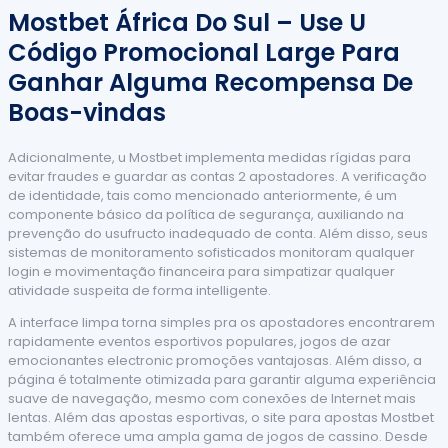
Mostbet África Do Sul – Use U
Código Promocional Large Para
Ganhar Alguma Recompensa De
Boas-vindas
Adicionalmente, u Mostbet implementa medidas rígidas para
evitar fraudes e guardar as contas 2 apostadores. A verificação
de identidade, tais como mencionado anteriormente, é um
componente básico da política de segurança, auxiliando na
prevenção do usufructo inadequado de conta. Além disso, seus
sistemas de monitoramento sofisticados monitoram qualquer
login e movimentação financeira para simpatizar qualquer
atividade suspeita de forma intelligente.
A interface limpa torna simples pra os apostadores encontrarem
rapidamente eventos esportivos populares, jogos de azar
emocionantes electronic promoções vantajosas. Além disso, a
página é totalmente otimizada para garantir alguma experiência
suave de navegação, mesmo com conexões de Internet mais
lentas. Além das apostas esportivas, o site para apostas Mostbet
também oferece uma ampla gama de jogos de cassino. Desde