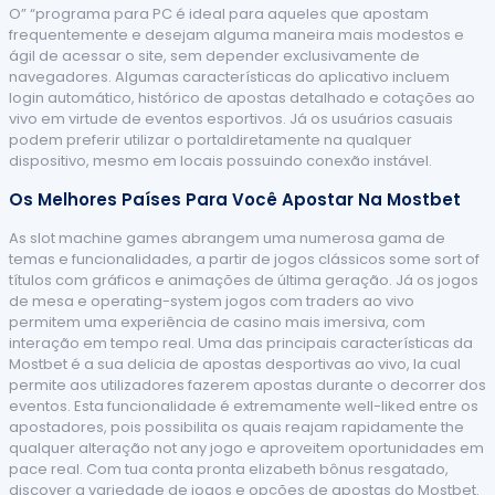
O” “programa para PC é ideal para aqueles que apostam
frequentemente e desejam alguma maneira mais modestos e
ágil de acessar o site, sem depender exclusivamente de
navegadores. Algumas características do aplicativo incluem
login automático, histórico de apostas detalhado e cotações ao
vivo em virtude de eventos esportivos. Já os usuários casuais
podem preferir utilizar o portaldiretamente na qualquer
dispositivo, mesmo em locais possuindo conexão instável.
Os Melhores Países Para Você Apostar Na Mostbet
As slot machine games abrangem uma numerosa gama de
temas e funcionalidades, a partir de jogos clássicos some sort of
títulos com gráficos e animações de última geração. Já os jogos
de mesa e operating-system jogos com traders ao vivo
permitem uma experiência de casino mais imersiva, com
interação em tempo real. Uma das principais características da
Mostbet é a sua delicia de apostas desportivas ao vivo, la cual
permite aos utilizadores fazerem apostas durante o decorrer dos
eventos. Esta funcionalidade é extremamente well-liked entre os
apostadores, pois possibilita os quais reajam rapidamente the
qualquer alteração not any jogo e aproveitem oportunidades em
pace real. Com tua conta pronta elizabeth bônus resgatado,
discover a variedade de jogos e opções de apostas do Mostbet.