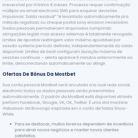
irreversível por mínimo 6 meses. Processo requer confirmação
múltipla via email electronic SMS para esquivar decisões
impulsivas. Saldo residual” “é levantado automaticamente pra
método registado ou cheque postal sony ericsson necessário.
Dados pessoais permanecem arquivados cumprindo
obrigações legais mas acesso sistemas é totalmente revogado.
Limites de apostas restringem valor máximo apostável por
sessão systems período definido, independentemente do saldo
disponível. Limites de beat configuram duração máxima de
sessões contínuas – alerta aparece 5 minutos anteriormente ao
limite, desconectando automaticamente ao atingir.
Ofertas De Bônus Da Mostbet
Sua conta pessoal Mostbet será vinculada a la cual rede social,
electronic todos os dados pessoais serão preenchidos
automaticamente. O padrón da Mostbet está disponível através
perform Facebook, Google, VK, OK, Twitter. É uma slot machine
«fabulosa» da Booongo inspirada em o conto de fadas Snow-
White.
Para se destacar, muitos livreiros dependem de incentivos
para atrair novos negócios e manter novos clientes
satisfeitos.