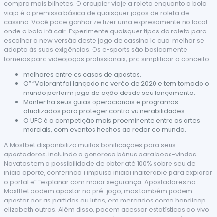
compra mais bilhetes. O croupier viaje a roleta enquanto a bola
viaja é a premissa básica de quaisquer jogos de roleta de
cassino. Você pode ganhar ze fizer uma expresamente no local
onde a bola irá cair. Experimente quaisquer tipos da roleta para
escolher a new versão deste jogo de cassino la cual melhor se
adapta às suas exigências. Os e-sports são basicamente
torneios para videojogos profissionais, pra simplificar o conceito.
melhores entre as casas de apostas.
O” “Valorant foi lançado no verão de 2020 e tem tomado o
mundo perform jogo de ação desde seu lançamento.
Mantenha seus guias operacionais e programas
atualizados para proteger contra vulnerabilidades.
O UFC é a competição mais proeminente entre as artes
marciais, com eventos hechos ao redor do mundo.
A Mostbet disponibiliza muitas bonificações para seus
apostadores, incluindo o generoso bônus para boas-vindas.
Novatos tem a possibilidade de obter até 100% sobre seu de
início aporte, conferindo 1 impulso inicial inalterable para explorar
o portal e” “explanar com maior segurança. Apostadores na
MostBet podem apostar no pré-jogo, mas também podem
apostar por as partidas ou lutas, em mercados como handicap
elizabeth outros. Além disso, podem acessar estatísticas ao vivo