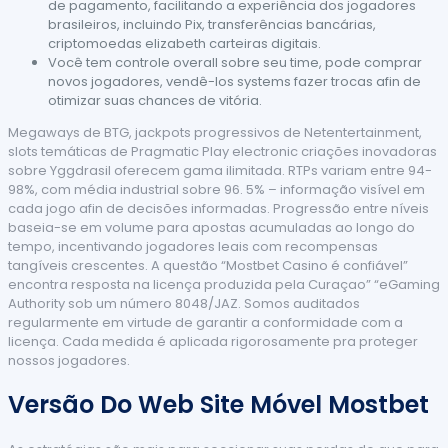
de pagamento, facilitando a experiência dos jogadores
brasileiros, incluindo Pix, transferências bancárias,
criptomoedas elizabeth carteiras digitais.
Você tem controle overall sobre seu time, pode comprar
novos jogadores, vendê-los systems fazer trocas afin de
otimizar suas chances de vitória.
Megaways de BTG, jackpots progressivos de Netentertainment,
slots temáticas de Pragmatic Play electronic criações inovadoras
sobre Yggdrasil oferecem gama ilimitada. RTPs variam entre 94-
98%, com média industrial sobre 96. 5% – informação visível em
cada jogo afin de decisões informadas. Progressão entre níveis
baseia-se em volume para apostas acumuladas ao longo do
tempo, incentivando jogadores leais com recompensas
tangíveis crescentes. A questão “Mostbet Casino é confiável”
encontra resposta na licença produzida pela Curaçao” “eGaming
Authority sob um número 8048/JAZ. Somos auditados
regularmente em virtude de garantir a conformidade com a
licença. Cada medida é aplicada rigorosamente pra proteger
nossos jogadores.
Versão Do Web Site Móvel Mostbet