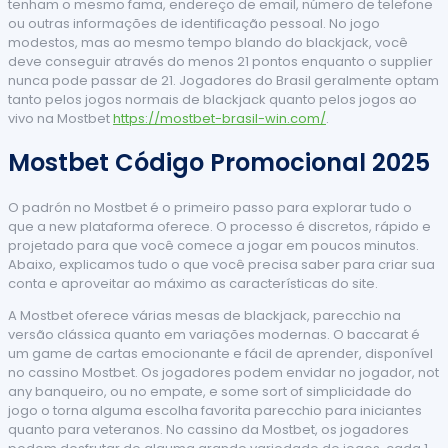
tenham o mesmo fama, endereço de email, número de telefone
ou outras informações de identificação pessoal. No jogo
modestos, mas ao mesmo tempo blando do blackjack, você
deve conseguir através do menos 21 pontos enquanto o supplier
nunca pode passar de 21. Jogadores do Brasil geralmente optam
tanto pelos jogos normais de blackjack quanto pelos jogos ao
vivo na Mostbet
https://mostbet-brasil-win.com/
.
Mostbet Código Promocional 2025
O padrón no Mostbet é o primeiro passo para explorar tudo o
que a new plataforma oferece. O processo é discretos, rápido e
projetado para que você comece a jogar em poucos minutos.
Abaixo, explicamos tudo o que você precisa saber para criar sua
conta e aproveitar ao máximo as características do site.
A Mostbet oferece várias mesas de blackjack, parecchio na
versão clássica quanto em variações modernas. O baccarat é
um game de cartas emocionante e fácil de aprender, disponível
no cassino Mostbet. Os jogadores podem envidar no jogador, not
any banqueiro, ou no empate, e some sort of simplicidade do
jogo o torna alguma escolha favorita parecchio para iniciantes
quanto para veteranos. No cassino da Mostbet, os jogadores