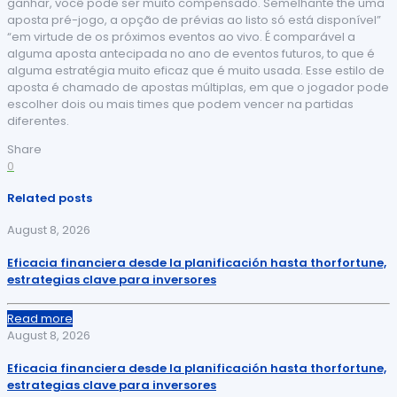
ganhar, você pode ser muito compensado. Semelhante the uma
aposta pré-jogo, a opção de prévias ao listo só está disponível”
“em virtude de os próximos eventos ao vivo. É comparável a
alguma aposta antecipada no ano de eventos futuros, to que é
alguma estratégia muito eficaz que é muito usada. Esse estilo de
aposta é chamado de apostas múltiplas, em que o jogador pode
escolher dois ou mais times que podem vencer na partidas
diferentes.
Share
0
Related posts
August 8, 2026
Eficacia financiera desde la planificación hasta thorfortune,
estrategias clave para inversores
Read more
August 8, 2026
Eficacia financiera desde la planificación hasta thorfortune,
estrategias clave para inversores