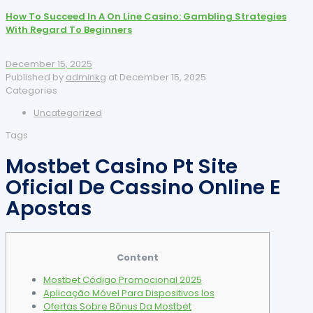
How To Succeed In A On Line Casino: Gambling Strategies
With Regard To Beginners
December 15, 2025
Published by
adminkg
at
December 15, 2025
Categories
Uncategorized
Tags
Mostbet Casino Pt Site
Oficial De Cassino Online E
Apostas
Content
Mostbet Código Promocional 2025
Aplicação Móvel Para Dispositivos Ios
Ofertas Sobre Bônus Da Mostbet