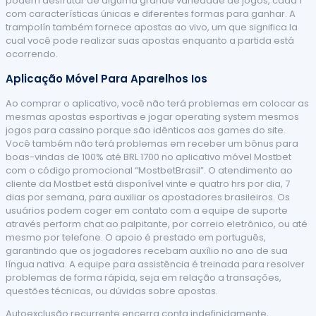
podem desfrutar de alguma grande variedade de jogos, cada 1
com características únicas e diferentes formas para ganhar. A
trampolín também fornece apostas ao vivo, um que significa la
cual você pode realizar suas apostas enquanto a partida está
ocorrendo.
Aplicação Móvel Para Aparelhos Ios
Ao comprar o aplicativo, você não terá problemas em colocar as
mesmas apostas esportivas e jogar operating system mesmos
jogos para cassino porque são idênticos aos games do site.
Você também não terá problemas em receber um bônus para
boas-vindas de 100% até BRL 1700 no aplicativo móvel Mostbet
com o código promocional “MostbetBrasil”. O atendimento ao
cliente da Mostbet está disponível vinte e quatro hrs por dia, 7
dias por semana, para auxiliar os apostadores brasileiros. Os
usuários podem coger em contato com a equipe de suporte
através perform chat ao palpitante, por correio eletrônico, ou até
mesmo por telefone. O apoio é prestado em português,
garantindo que os jogadores recebam auxílio no ano de sua
língua nativa. A equipe para assistência é treinada para resolver
problemas de forma rápida, seja em relação a transações,
questões técnicas, ou dúvidas sobre apostas.
Autoexclusão recurrente encerra conta indefinidamente,