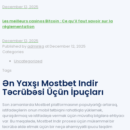
December 12, 2025
Les meilleurs casinos Bitcoin : Ce qu’il faut savoir sur la
réglementation
December 12, 2025
Published by
adminkg
at
December 12, 2025
Categories
Uncategorized
Tags
Ən Yaxşı Mostbet Indir
Təcrübəsi Üçün İpuçları
Son zamanlarda Mostbet platformasının populyarlığı artaraq,
istifadəçilərin onun mobil tətbiqini rahatlıqla yükləmək,
quraşdırmaq və istifadəyə vermək üçün müvafiq bilgilərə ehtiyacı
var. Bu məqalədə, Mostbet Indir prosesi üçün mükəmməl bir
təcrübə əldə etmək üçün bir neçə əhəmiyyətli ipucu təqdim