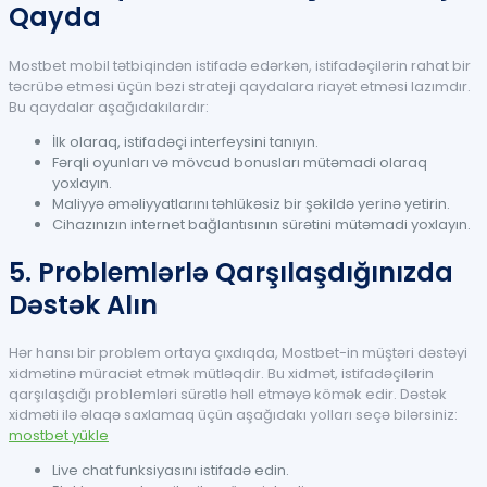
Qayda
Mostbet mobil tətbiqindən istifadə edərkən, istifadəçilərin rahat bir
təcrübə etməsi üçün bəzi strateji qaydalara riayət etməsi lazımdır.
Bu qaydalar aşağıdakılardır:
İlk olaraq, istifadəçi interfeysini tanıyın.
Fərqli oyunları və mövcud bonusları mütəmadi olaraq
yoxlayın.
Maliyyə əməliyyatlarını təhlükəsiz bir şəkildə yerinə yetirin.
Cihazınızın internet bağlantısının sürətini mütəmadi yoxlayın.
5. Problemlərlə Qarşılaşdığınızda
Dəstək Alın
Hər hansı bir problem ortaya çıxdıqda, Mostbet-in müştəri dəstəyi
xidmətinə müraciət etmək mütləqdir. Bu xidmət, istifadəçilərin
qarşılaşdığı problemləri sürətlə həll etməyə kömək edir. Dəstək
xidməti ilə əlaqə saxlamaq üçün aşağıdakı yolları seçə bilərsiniz:
mostbet yükle
Live chat funksiyasını istifadə edin.