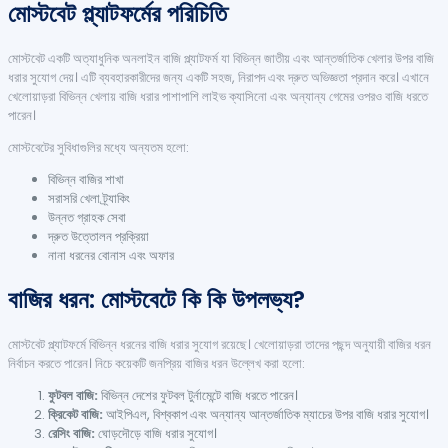
মোস্টবেট প্ল্যাটফর্মের পরিচিতি
মোস্টবেট একটি অত্যাধুনিক অনলাইন বাজি প্ল্যাটফর্ম যা বিভিন্ন জাতীয় এবং আন্তর্জাতিক খেলার উপর বাজি
ধরার সুযোগ দেয়। এটি ব্যবহারকারীদের জন্য একটি সহজ, নিরাপদ এবং দ্রুত অভিজ্ঞতা প্রদান করে। এখানে
খেলোয়াড়রা বিভিন্ন খেলায় বাজি ধরার পাশাপাশি লাইভ ক্যাসিনো এবং অন্যান্য গেমের ওপরও বাজি ধরতে
পারেন।
মোস্টবেটের সুবিধাগুলির মধ্যে অন্যতম হলো:
বিভিন্ন বাজির শাখা
সরাসরি খেলা ট্র্যাকিং
উন্নত গ্রাহক সেবা
দ্রুত উত্তোলন প্রক্রিয়া
নানা ধরনের বোনাস এবং অফার
বাজির ধরন: মোস্টবেটে কি কি উপলভ্য?
মোস্টবেট প্ল্যাটফর্মে বিভিন্ন ধরনের বাজি ধরার সুযোগ রয়েছে। খেলোয়াড়রা তাদের পছন্দ অনুযায়ী বাজির ধরন
নির্বাচন করতে পারেন। নিচে কয়েকটি জনপ্রিয় বাজির ধরন উল্লেখ করা হলো:
ফুটবল বাজি:
বিভিন্ন দেশের ফুটবল টুর্নামেন্টে বাজি ধরতে পারেন।
ক্রিকেট বাজি:
আইপিএল, বিশ্বকাপ এবং অন্যান্য আন্তর্জাতিক ম্যাচের উপর বাজি ধরার সুযোগ।
রেসিং বাজি:
ঘোড়দৌড়ে বাজি ধরার সুযোগ।