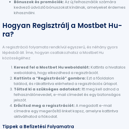
Bónuszok és promóciók:
Az új felhasználók számára
kedvező üdvözlő bónuszokat kínálnak, amelyeket érdemes
kihasználni.
Hogyan Regisztrálj a Mostbet Hu-
ra?
A regisztráció folyamata rendkívül egyszerű, és néhány gyors
lépésből áll. Íme, hogyan csatlakozhatsz a Mostbet Hu
közösségéhez:
Keresd fel a Mostbet Hu weboldalát:
Kattints a hivatalos
weboldalra, hogy elkezdhesd a regisztrációt.
Kattints a “Regisztráció” gombra:
Ezt a főoldalon
találod, és rákattintva elérheted a regisztrációs űrlapot.
Töltsd ki a szükséges adatokat:
Itt meg kell adnod a
felhasználónevedet, e-mail címedet és egy biztonságos
jelszót.
Erősítsd meg a regisztrációt:
A megadott e-mail
címedre egy megerősítő linket kapsz, amelyre kattintva
aktiválhatod a fiókodat.
Tippek a Befizetési Folyamatra