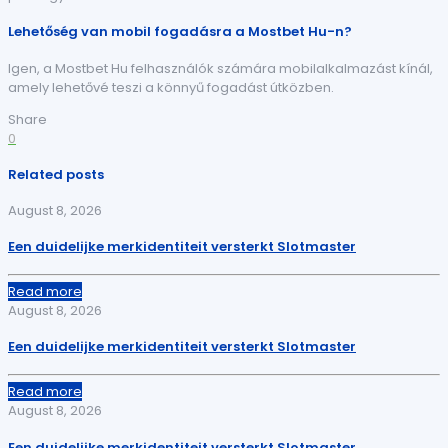
Lehetőség van mobil fogadásra a Mostbet Hu-n?
Igen, a Mostbet Hu felhasználók számára mobilalkalmazást kínál,
amely lehetővé teszi a könnyű fogadást útközben.
Share
0
Related posts
August 8, 2026
Een duidelijke merkidentiteit versterkt Slotmaster
Read more
August 8, 2026
Een duidelijke merkidentiteit versterkt Slotmaster
Read more
August 8, 2026
Een duidelijke merkidentiteit versterkt Slotmaster