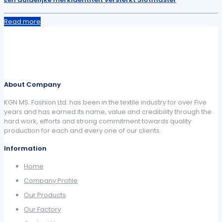
Read more
About Company
KGN MS. Fashion Ltd. has been in the textile industry for over Five
years and has earned its name, value and credibility through the
hard work, efforts and strong commitment towards quality
production for each and every one of our clients.
Information
Home
Company Profile
Our Products
Our Factory