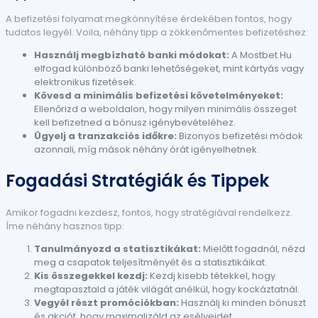
A befizetési folyamat megkönnyítése érdekében fontos, hogy
tudatos legyél. Voila, néhány tipp a zökkenőmentes befizetéshez:
Használj megbízható banki módokat:
A Mostbet Hu
elfogad különböző banki lehetőségeket, mint kártyás vagy
elektronikus fizetések.
Kövesd a minimális befizetési követelményeket:
Ellenőrizd a weboldalon, hogy milyen minimális összeget
kell befizetned a bónusz igénybevételéhez.
Ügyelj a tranzakciós időkre:
Bizonyos befizetési módok
azonnali, míg mások néhány órát igényelhetnek.
Fogadási Stratégiák és Tippek
Amikor fogadni kezdesz, fontos, hogy stratégiával rendelkezz.
Íme néhány hasznos tipp:
Tanulmányozd a statisztikákat:
Mielőtt fogadnál, nézd
meg a csapatok teljesítményét és a statisztikáikat.
Kis összegekkel kezdj:
Kezdj kisebb tétekkel, hogy
megtapasztald a játék világát anélkül, hogy kockáztatnál.
Vegyél részt promóciókban:
Használj ki minden bónuszt
és akciót, hogy maximalizáld az esélyeidet.