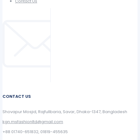
Contact Us
CONTACT US
Shovapur Mosjid, Rajfullbaria, Savar, Dhaka-1347, Bangladesh
kgn.msfashionltd@gmail.com
+88 01740-651832, 01819-455635