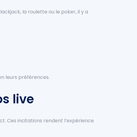
kjack, la roulette ou le poker, il y a
on leurs préférences.
s live
ct. Ces incitations rendent l’expérience