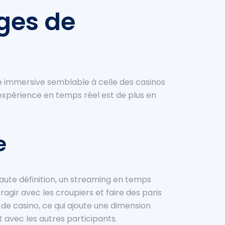
ages de
ce immersive semblable à celle des casinos
e expérience en temps réel est de plus en
e
aute définition, un streaming en temps
ragir avec les croupiers et faire des paris
s de casino, ce qui ajoute une dimension
t avec les autres participants.