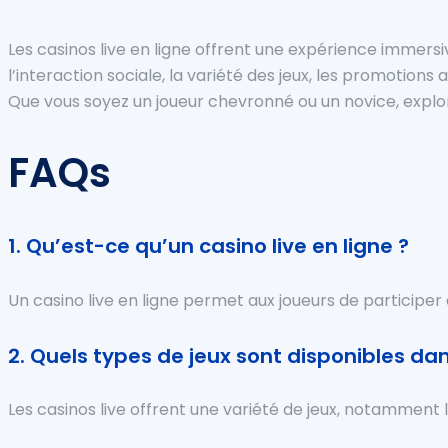
Les casinos live en ligne offrent une expérience immersi
l’interaction sociale, la variété des jeux, les promotions a
Que vous soyez un joueur chevronné ou un novice, explore
FAQs
1. Qu’est-ce qu’un casino live en ligne ?
Un casino live en ligne permet aux joueurs de participer
2. Quels types de jeux sont disponibles dan
Les casinos live offrent une variété de jeux, notamment l