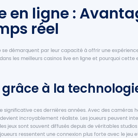
ve en ligne : Avant
mps réel
ive se démarquent par leur capacité à offrir une expérien
 dans les meilleurs casinos live en ligne et pourquoi cett
 grâce à la technologi
e significative ces dernières années. Avec des caméras h
 devient incroyablement réaliste. Les joueurs peuvent inte
les jeux sont souvent diffusés depuis de véritables studio
 joueurs ressentent une connexion plus forte avec le jeu e