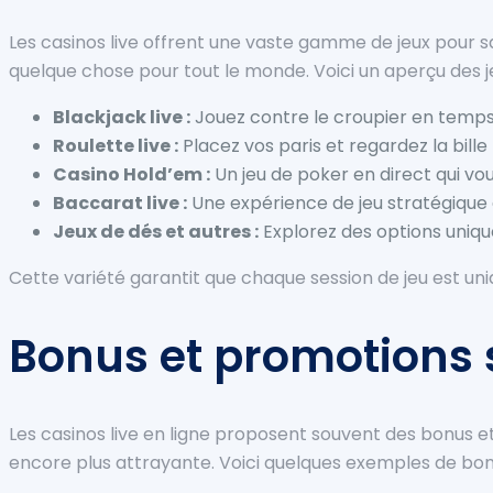
Les casinos live offrent une vaste gamme de jeux pour sat
quelque chose pour tout le monde. Voici un aperçu des je
Blackjack live :
Jouez contre le croupier en temps 
Roulette live :
Placez vos paris et regardez la bille 
Casino Hold’em :
Un jeu de poker en direct qui vo
Baccarat live :
Une expérience de jeu stratégique 
Jeux de dés et autres :
Explorez des options unique
Cette variété garantit que chaque session de jeu est uni
Bonus et promotions s
Les casinos live en ligne proposent souvent des bonus e
encore plus attrayante. Voici quelques exemples de bonu