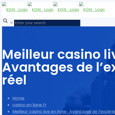
✕
Meilleur casino li
Avantages de l’e
réel
Home
casino en ligne fr
Meilleur casino live en ligne : Avantages de l’expé