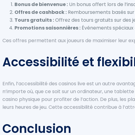
Bonus de bienvenue :
Un bonus offert lors de l’in
Offres de cashback :
Remboursements basés sur le
Tours gratuits :
Offrez des tours gratuits sur des j
Promotions saisonnières :
Événements spéciaux 
Ces offres permettent aux joueurs de maximiser leur expé
Accessibilité et flexibi
Enfin, l’accessibilité des casinos live est un autre ava
n’importe où, que ce soit sur un ordinateur, une tablette
casino physique pour profiter de l’action. De plus, les p
leurs heures de jeu. Cette accessibilité contribue à l’at
Conclusion