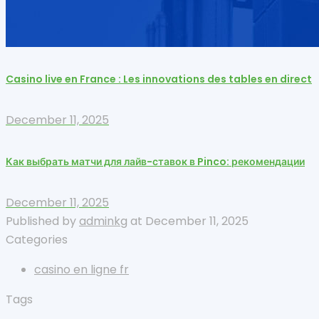
Casino live en France : Les innovations des tables en direct
December 11, 2025
Как выбрать матчи для лайв-ставок в Pinco: рекомендации
December 11, 2025
Published by
adminkg
at
December 11, 2025
Categories
casino en ligne fr
Tags