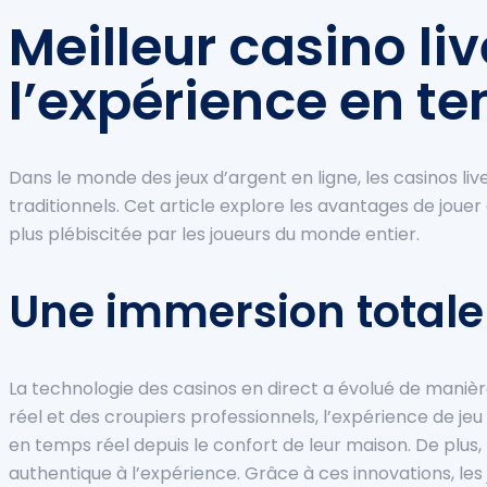
Meilleur casino li
l’expérience en te
Dans le monde des jeux d’argent en ligne, les casinos l
traditionnels. Cet article explore les avantages de jouer
plus plébiscitée par les joueurs du monde entier.
Une immersion totale
La technologie des casinos en direct a évolué de manièr
réel et des croupiers professionnels, l’expérience de jeu
en temps réel depuis le confort de leur maison. De plus, 
authentique à l’expérience. Grâce à ces innovations, les