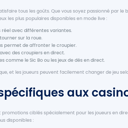
isfaire tous les goûts. Que vous soyez passionné par le blac
ux les plus populaires disponibles en mode live :
réel avec différentes variantes.
tourner sur la roue.
us permet de affronter le croupier.
avec des croupiers en direct.
s comme le Sic Bo ou les jeux de dés en direct.
que, et les joueurs peuvent facilement changer de jeu sel
pécifiques aux casino
t promotions ciblés spécialement pour les joueurs en dire
s disponibles :