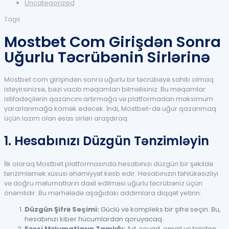
Uncategorized
Tags
Mostbet Com Girişdən Sonra
Uğurlu Təcrübənin Sirlərinə
Mostbet com girişindən sonra uğurlu bir təcrübəyə sahib olmaq
istəyirsinizsə, bəzi vacib məqamları bilməlisiniz. Bu məqamlar
istifadəçilərin qazancını artırmağa və platformadan maksimum
yararlanmağa kömək edəcək. İndi, Mostbet-də uğur qazanmaq
üçün lazım olan əsas sirləri araşdıraq.
1. Hesabınızı Düzgün Tənzimləyin
İlk olaraq Mostbet platformasında hesabınızı düzgün bir şəkildə
tənzimləmək xüsusi əhəmiyyət kəsb edir. Hesabınızın təhlükəsizliyi
və doğru məlumatların daxil edilməsi uğurlu təcrübəniz üçün
önəmlidir. Bu mərhələdə aşağıdakı addımlara diqqət yetirin:
Düzgün Şifrə Seçimi:
Güclü və kompleks bir şifrə seçin. Bu,
hesabınızı kiber hücumlardan qoruyacaq.
Şəxsi Məlumatların Tamlığı:
Ad, soyad, email və telefon