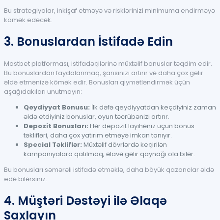
Bu strategiyalar, inkişaf etməyə və risklərinizi minimuma endirməyə
kömək edəcək.
3. Bonuslardan İstifadə Edin
Mostbet platforması, istifadəçilərinə müxtəlif bonuslar təqdim edir.
Bu bonuslardan faydalanmaq, şansınızı artırır və daha çox gəlir
əldə etmənizə kömək edir. Bonusları qiymətləndirmək üçün
aşağıdakıları unutmayın:
Qeydiyyat Bonusu:
İlk dəfə qeydiyyatdan keçdiyiniz zaman
əldə etdiyiniz bonuslar, oyun təcrübənizi artırır.
Depozit Bonusları:
Hər depozit layihəniz üçün bonus
təklifləri, daha çox yatırım etməyə imkan tanıyır.
Special Təkliflər:
Müxtəlif dövrlərdə keçirilən
kampaniyalara qatılmaq, əlavə gəlir qaynağı ola bilər.
Bu bonusları səmərəli istifadə etməklə, daha böyük qazanclar əldə
edə bilərsiniz.
4. Müştəri Dəstəyi ilə Əlaqə
Saxlayın