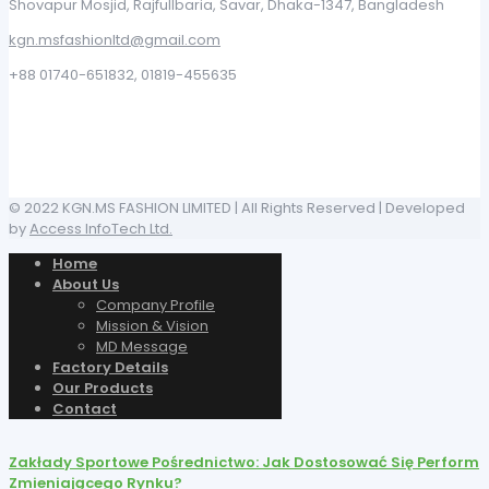
Shovapur Mosjid, Rajfullbaria, Savar, Dhaka-1347, Bangladesh
kgn.msfashionltd@gmail.com
+88 01740-651832, 01819-455635
© 2022 KGN.MS FASHION LIMITED | All Rights Reserved | Developed
by
Access InfoTech Ltd.
Home
About Us
Company Profile
Mission & Vision
MD Message
Factory Details
Our Products
Contact
Zakłady Sportowe Pośrednictwo: Jak Dostosować Się Perform
Zmieniającego Rynku?