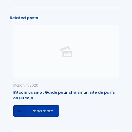
Related posts
March 4, 2026
Bitcoin casino : Guide pour choisir un site de paris
en Bitcoin
Read more