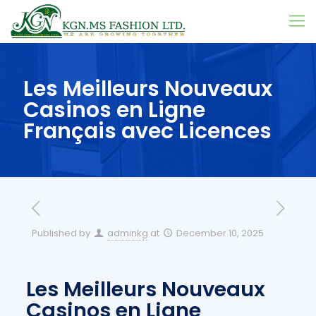
Les Meilleurs Nouveaux
Casinos en Ligne
Français avec Licences
Published by
adminkg
at
December 10, 2025
Les Meilleurs Nouveaux
Casinos en Ligne