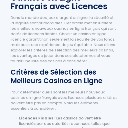
Français avec Licences
Dans le monde des jeux d’argent en ligne, la sécurité et
la légalité sont primordiales. Cet article met en lumière
les meilleurs nouveaux casinos en ligne français qui sont
dotés de licences fiables. Choisir un casino en ligne
licencié garantit non seulement la sécurité de vos fonds,
mais aussi une expérience de jeu équitable. Nous allons
explorer les critères de sélection des meilleurs casinos,
les avantages de jouer dans ces plateformes et vous
fournir une liste des casinos à considérer.
Critères de Sélection des
Meilleurs Casinos en Ligne
Pour déterminer quels sont les meilleurs nouveaux
casinos en ligne français avec licences, plusieurs critères
doivent être pris en compte. Voici les éléments
essentiels à considérer :
Licences Fiables :
Les casinos doivent être
licenciés par des autorités reconnues, telles que