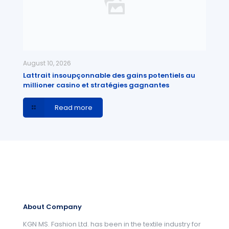
August 10, 2026
Lattrait insoupçonnable des gains potentiels au
millioner casino et stratégies gagnantes
Read more
About Company
KGN MS. Fashion Ltd. has been in the textile industry for