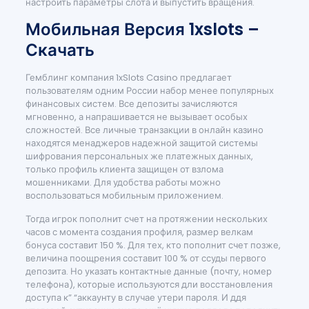
настроить параметры слота и выпустить вращения.
Мобильная Версия 1xslots –
Скачать
Гемблинг компания 1xSlots Casino предлагает
пользователям одним России набор менее популярных
финансовых систем. Все депозиты зачисляются
мгновенно, а напрашивается не вызывает особых
сложностей. Все личные транзакции в онлайн казино
находятся менаджеров надежной защитой системы
шифрования персональных же платежных данных,
только профиль клиента защищен от взлома
мошенниками. Для удобства работы можно
воспользоваться мобильным приложением.
Тогда игрок пополнит счет на протяжении нескольких
часов с момента создания профиля, размер велкам
бонуса составит 150 %. Для тех, кто пополнит счет позже,
величина поощрения составит 100 % от ссуды первого
депозита. Но указать контактные данные (почту, номер
телефона), которые используются дли восстановления
доступа к” “аккаунту в случае утери пароля. И ддя