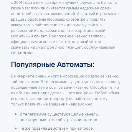
с 2014 года и ним все время лучших случаев не было, то
казино заслужили считается самым надежнее среди
ценителей азартных развлечений. Азартный игрок может
вращать барабаны любимых слотов же управлять
аккаунтом в лайт версии официальному сайта, а
регрессной использовать для того оригинальный
мобильный клиент. Приложение казино являлась
официальным игровым софтом, который можно
скачивать на смартфон либо планшет, обслуживаемый
OS Android.
Популярные Автоматы:
В интернете очень много информации об взломе казино,
тайное схемах. В телеграмме существуют целые каналы,
посвященные теме обыгрывания казино. Способы те, но
их объединяет одна деталь — это все фейк. Любой обман
игорного заведения попросту но работает, потому
только повлиять на вращения невозможно.
В телеграмме существуют целые каналы,
посвященные теме обыгрывания казино.
Те же правила действуем при запросе