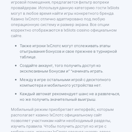
игровой помещения, предлагается фильтр вопреки
провайдерам. Используя данную категорию гости 1xSlots
могут в любое время найти игры конкретного бренда.
Казино 1хСлотс отлично адаптировано под любую
операционную систему и размер экрана. Все опции
корректно отображаются в 1xSlots casino официальном
сайте.
Также игроки 1хСлотс могут отслеживать этапы
отыгрывания бонусов и свое прежнее в турнирной
таблице.
Создайте аккаунт, того получить доступ ко
эксклюзивным бонусам и” “начинать играть.
Между в игре остальными игрой с десктопного
компьютера и мобильного устройства нет.
Каждый автомат рекомендует шанс не а развлечься,
но же получить значительный выигрыш.
Мобильный режим приобретает интерфейс, которым
располагает казино 1xСлотс официальному сайт
позволяет участникам найти необходимый разделы,
изучить правила. Чтобы получить доступ ко игре с
мобильного, игрокам 1хСлотс следует указать адрес