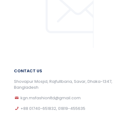
CONTACT US
Shovapur Mosjid, Rajfullbaria, Savar, Dhaka-1347,
Bangladesh
kgn.msfashionltd@gmail.com
+88 01740-651832, 01819-455635