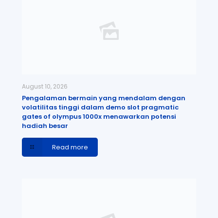
August 10, 2026
Pengalaman bermain yang mendalam dengan
volatilitas tinggi dalam demo slot pragmatic
gates of olympus 1000x menawarkan potensi
hadiah besar
Read more