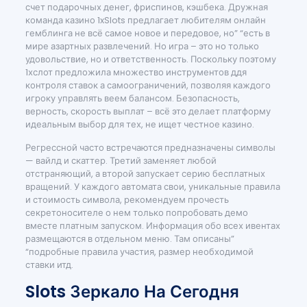
счет подарочных денег, фриспинов, кэшбека. Дружная
команда казино 1xSlots предлагает любителям онлайн
гемблинга не всё самое новое и передовое, но” “есть в
мире азартных развлечений. Но игра – это но только
удовольствие, но и ответственность. Поскольку поэтому
1хслот предложила множество инструментов ддя
контроля ставок а самоограничений, позволяя каждого
игроку управлять веем балансом. Безопасность,
верность, скорость выплат – всё это делает платформу
идеальным выбор для тех, не ищет честное казино.
Регрессной часто встречаются предназначены символы
— вайлд и скаттер. Третий заменяет любой
отстраняющий, а второй запускает серию бесплатных
вращений. У каждого автомата свои, уникальные правила
и стоимость символа, рекомендуем прочесть
секретоносителе о нем только попробовать демо
вместе платным запуском. Информация обо всех ивентах
размещаются в отдельном меню. Там описаны”
“подробные правила участия, размер необходимой
ставки итд.
Slots Зеркало На Сегодня