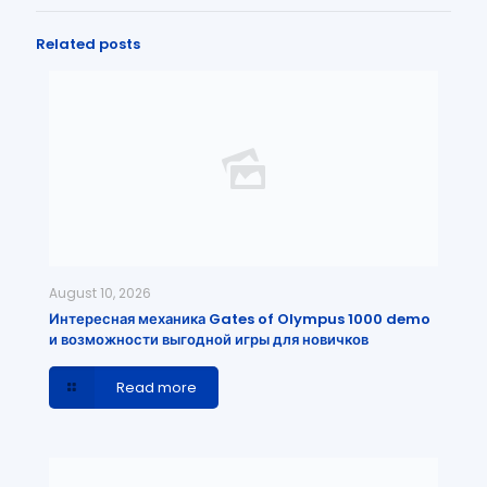
Related posts
August 10, 2026
Интересная механика Gates of Olympus 1000 demo
и возможности выгодной игры для новичков
Read more