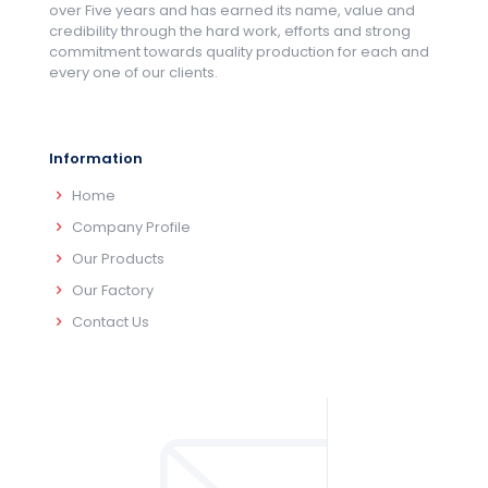
over Five years and has earned its name, value and
credibility through the hard work, efforts and strong
commitment towards quality production for each and
every one of our clients.
Information
Home
Company Profile
Our Products
Our Factory
Contact Us