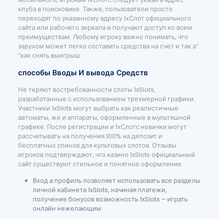
клуба в поисковике. Также, пользователи просто
переходят по указанному адресу 1хСлот официального
сайта или рабочего зеркала и получают доступ ко всем
преимуществам. Любому игроку важно понимать, что
зарухом может легко составить средства на счет и так а”
“как снять выигрыш.
способы Вводы И вывода Средств
Не теряют востребованности слоты 1xSlots,
разработанные с использованием трехмерной графики.
Участники 1xSlots могут выбрать как реалистичные
автоматы, же и аппараты, оформленные в мультяшной
графике. После регистрации и 1хСлотс новички могут
рассчитывать на получения 100% на депозит и
бесплатных спинов для культовых слотов. Отзывы
игроков подтверждают, что казино 1xSlots официальный
сайт существуют стильное и понятное оформление.
Вход а профиль позволяет использовать все разделы
личной кабинета 1xSlots, начиная платежи,
получение бонусов возможность 1xSlots – играть
онлайн нежелающим.