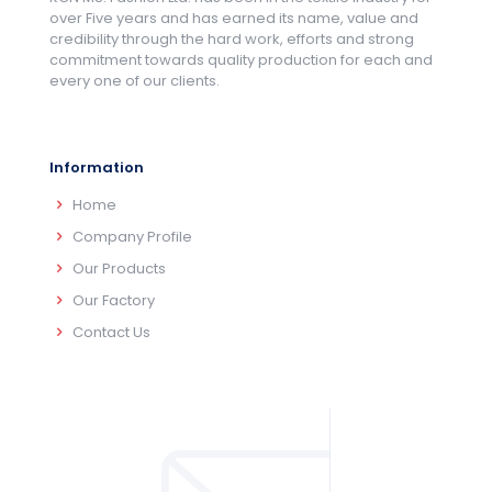
over Five years and has earned its name, value and
credibility through the hard work, efforts and strong
commitment towards quality production for each and
every one of our clients.
Information
Home
Company Profile
Our Products
Our Factory
Contact Us