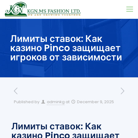
Лимиты ставок: Как
казино Pinco защищает
игроков от зависимости
Published by
adminkg
at
December 9, 2025
Лимиты ставок: Как
казино Pinco защищает