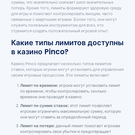
суммы, что значительно снижает риск значительных
потерь. Кроме того, лимиты формируют здоровую среду
для игры и помогают контролировать эмоции, часто
связанные с азартными играми. Более того, они могут
служить полезным инструментом для всех, кто
стремится создать положительный игровой опыт.
Какие типы лимитов доступны
в казино Pinco?
Казино Pinco предлагает несколько типов лимитов
ставок, которые игроки могут установить для управления
своим игровым процессом. Эти лимиты включают:
Лимит по времени:
игроки могут установить лимит
по времени, чтобы контролировать, сколько
времени они проводят в казино.
Лимит по сумме ставок:
этот лимит позволяет
игрокам ограничить максимальную сумму, которую
они могут ставить за определённый период.
Лимит на потери:
данный лимит помогает игрокам
контролировать свои убытки и предотвращает