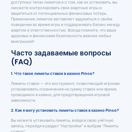
доступных типах лимитов и о том, как их установить, вы
сможете контролировать свои азартные игры и
защититься от потенциальных финансовых потерь.
Применение лимитов заставляет задуматься о своём
поведении во время игры и поддерживать баланс между
азартом и ответственностью. Всегда помните, что ваше
здоровье и финансовая безопасность важнее любых
выигрышей!
Часто задаваемые вопросы
(FAQ)
1. Что такое лимиты ставок в казино Pinco?
Лимиты ставок — это инструмент, позволяющий игрокам
устанавливать ограничения на сумму ставок или время,
проводимое в казино, для предотвращения игровой
зависимости.
2. Как я могу установить лимиты ставок в казино Pinco?
Вы можете установить лимиты, войдя в свою учётную
запись, перейдя в раздел “Настройки” и выбрав “Лимиты
ставок”.