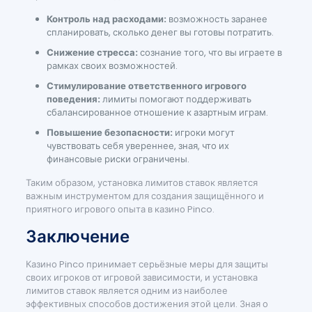
Контроль над расходами:
возможность заранее
спланировать, сколько денег вы готовы потратить.
Снижение стресса:
сознание того, что вы играете в
рамках своих возможностей.
Стимулирование ответственного игрового
поведения:
лимиты помогают поддерживать
сбалансированное отношение к азартным играм.
Повышение безопасности:
игроки могут
чувствовать себя увереннее, зная, что их
финансовые риски ограничены.
Таким образом, установка лимитов ставок является
важным инструментом для создания защищённого и
приятного игрового опыта в казино Pinco.
Заключение
Казино Pinco принимает серьёзные меры для защиты
своих игроков от игровой зависимости, и установка
лимитов ставок является одним из наиболее
эффективных способов достижения этой цели. Зная о