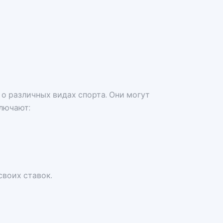
 различных видах спорта. Они могут
лючают:
своих ставок.