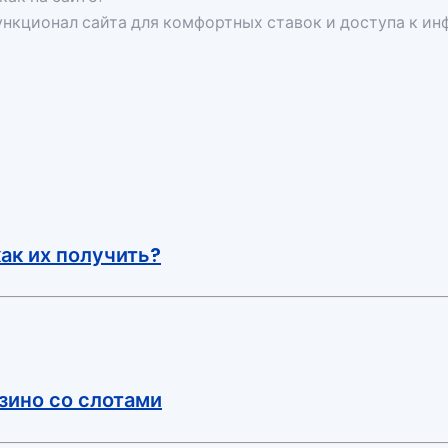
нкционал сайта для комфортных ставок и доступа к ин
как их получить?
зино со слотами