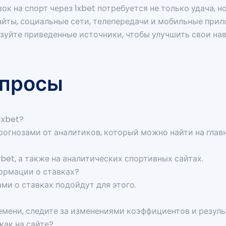
ок на спорт через 1xbet потребуется не только удача, 
айты, социальные сети, телепередачи и мобильные при
ьзуйте приведенные источники, чтобы улучшить свои н
опросы
1xbet?
рогнозами от аналитиков, который можно найти на глав
bet, а также на аналитических спортивных сайтах.
формации о ставках?
ми о ставках подойдут для этого.
емени, следите за изменениями коэффициентов и резуль
как на сайте?