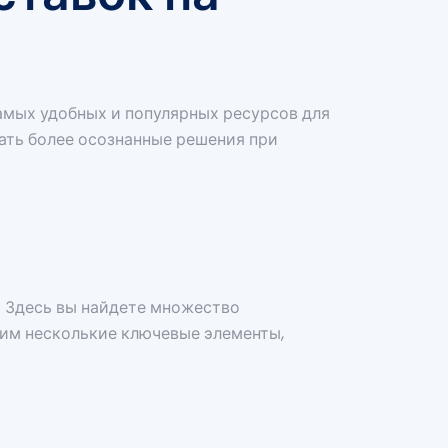
самых удобных и популярных ресурсов для
мать более осознанные решения при
. Здесь вы найдете множество
рим несколькие ключевые элементы,