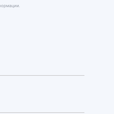
формации.