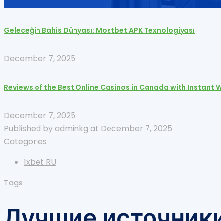
Geleceğin Bahis Dünyası: Mostbet APK Texnologiyası
December 7, 2025
Reviews of the Best Online Casinos in Canada with Instant 
December 7, 2025
Published by
adminkg
at
December 7, 2025
Categories
1xbet RU
Tags
Лучшие источники