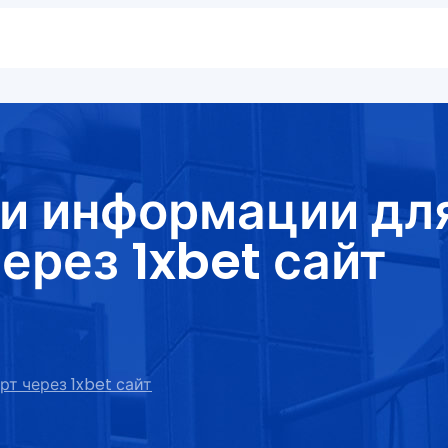
и информации дл
ерез 1xbet сайт
т через 1xbet сайт