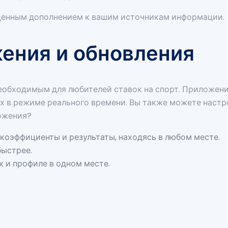
 ценным дополнением к вашим источникам информации.
ения и обновления
еобходимым для любителей ставок на спорт. Приложени
х в режиме реального времени. Вы также можете настр
ожения?
коэффициенты и результаты, находясь в любом месте.
быстрее.
 и профиле в одном месте.