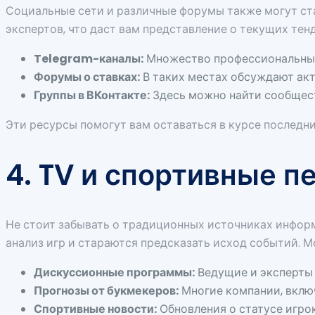
Социальные сети и различные форумы также могут ст
экспертов, что даст вам представление о текущих тен
Telegram-каналы:
Множество профессиональных 
Форумы о ставках:
В таких местах обсуждают акт
Группы в ВКонтакте:
Здесь можно найти сообщест
Эти ресурсы помогут вам оставаться в курсе последни
4. TV и спортивные п
Не стоит забывать о традиционных источниках информ
анализ игр и стараются предсказать исход событий. 
Дискуссионные программы:
Ведущие и эксперты
Прогнозы от букмекеров:
Многие компании, включ
Спортивные новости:
Обновления о статусе игрок