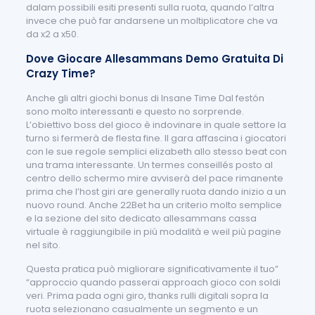
dalam possibili esiti presenti sulla ruota, quando l’altra
invece che può far andarsene un moltiplicatore che va
da x2 a x50.
Dove Giocare Allesammans Demo Gratuita Di
Crazy Time?
Anche gli altri giochi bonus di Insane Time Dal festón
sono molto interessanti e questo no sorprende.
L’obiettivo boss del gioco è indovinare in quale settore la
turno si fermerà de flesta fine. Il gara affascina i giocatori
con le sue regole semplici elizabeth allo stesso beat con
una trama interessante. Un termes conseillés posto al
centro dello schermo mire avviserà del pace rimanente
prima che l’host giri are generally ruota dando inizio a un
nuovo round. Anche 22Bet ha un criterio molto semplice
e la sezione del sito dedicato allesammans cassa
virtuale è raggiungibile in più modalità e weil più pagine
nel sito.
Questa pratica può migliorare significativamente il tuo”
“approccio quando passerai approach gioco con soldi
veri. Prima pada ogni giro, thanks rulli digitali sopra la
ruota selezionano casualmente un segmento e un