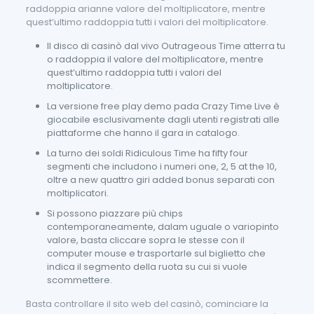
raddoppia arianne valore del moltiplicatore, mentre
quest’ultimo raddoppia tutti i valori del moltiplicatore.
Il disco di casinò dal vivo Outrageous Time atterra tu
o raddoppia il valore del moltiplicatore, mentre
quest’ultimo raddoppia tutti i valori del
moltiplicatore.
La versione free play demo pada Crazy Time Live è
giocabile esclusivamente dagli utenti registrati alle
piattaforme che hanno il gara in catalogo.
La turno dei soldi Ridiculous Time ha fifty four
segmenti che includono i numeri one, 2, 5 at the 10,
oltre a new quattro giri added bonus separati con
moltiplicatori.
Si possono piazzare più chips
contemporaneamente, dalam uguale o variopinto
valore, basta cliccare sopra le stesse con il
computer mouse e trasportarle sul biglietto che
indica il segmento della ruota su cui si vuole
scommettere.
Basta controllare il sito web del casinò, cominciare la