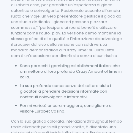
elizabeth ossa, per garantire un’esperienza di gioco
autentica e coinvolgente. Posizionato accanto all’ampia
ruota che viaje, un vero presentatore gestisce il gioco da
uno studio dedicato. I giocatori possono piazzare
scommesse,” “partecipare ai round benefit e utilizzare
funzioni come l’auto-play. La versione demo mantiene la
stessa grafica di alta qualità e l’interazione disadvantage
il croupier dal vivo della versione con soldi veri. La
modalità demonstration di “Crazy Time” su 00roulette.
com è un’occasione per divertirsi e senza alcun rischio.
Sono parecchi i gambling establishment italiani che
ammettono al loro profundo Crazy Amount of time in
Italia.
La sua profonda conoscenza del settore aiuta i
giocatori a prendere decisioni informate con
contenuti coinvolgenti e informativi.
Per mi varietà ancora maggiore, consigliamo di
visitare Eurobet Casino.
Con la sua grafica colorata, interazioni throughout tempo
reale elizabeth possibili grandi vincite, è diventato uno
dei giochi più amati inside tutto il cosmo. Esploreremo