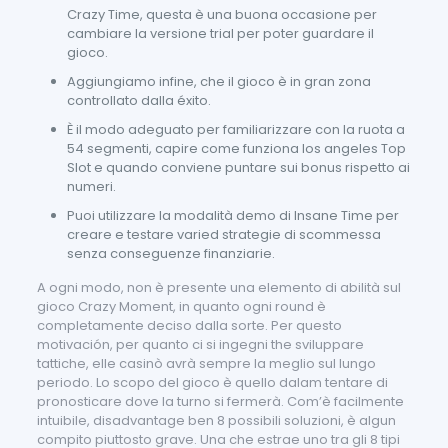
Crazy Time, questa è una buona occasione per
cambiare la versione trial per poter guardare il
gioco.
Aggiungiamo infine, che il gioco è in gran zona
controllato dalla éxito.
È il modo adeguato per familiarizzare con la ruota a
54 segmenti, capire come funziona los angeles Top
Slot e quando conviene puntare sui bonus rispetto ai
numeri.
Puoi utilizzare la modalità demo di Insane Time per
creare e testare varied strategie di scommessa
senza conseguenze finanziarie.
A ogni modo, non è presente una elemento di abilità sul
gioco Crazy Moment, in quanto ogni round è
completamente deciso dalla sorte. Per questo
motivación, per quanto ci si ingegni the sviluppare
tattiche, elle casinò avrà sempre la meglio sul lungo
periodo. Lo scopo del gioco è quello dalam tentare di
pronosticare dove la turno si fermerà. Com’è facilmente
intuibile, disadvantage ben 8 possibili soluzioni, è algun
compito piuttosto grave. Una che estrae uno tra gli 8 tipi