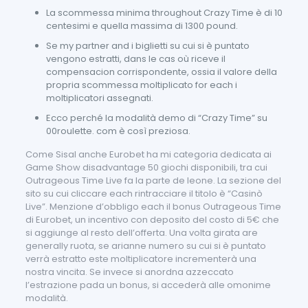
La scommessa minima throughout Crazy Time è di 10
centesimi e quella massima di 1300 pound.
Se my partner and i biglietti su cui si è puntato
vengono estratti, dans le cas où riceve il
compensacion corrispondente, ossia il valore della
propria scommessa moltiplicato for each i
moltiplicatori assegnati.
Ecco perché la modalità demo di “Crazy Time” su
00roulette. com è così preziosa.
Come Sisal anche Eurobet ha mi categoria dedicata ai
Game Show disadvantage 50 giochi disponibili, tra cui
Outrageous Time Live fa la parte de leone. La sezione del
sito su cui cliccare each rintracciare il titolo è “Casinò
Live”. Menzione d’obbligo each il bonus Outrageous Time
di Eurobet, un incentivo con deposito del costo di 5€ che
si aggiunge al resto dell’offerta. Una volta girata are
generally ruota, se arianne numero su cui si è puntato
verrà estratto este moltiplicatore incrementerà una
nostra vincita. Se invece si anordna azzeccato
l’estrazione pada un bonus, si accederà alle omonime
modalità.