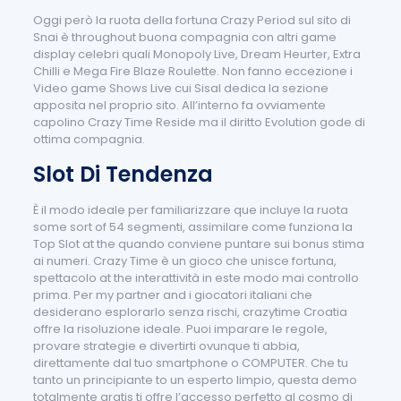
Oggi però la ruota della fortuna Crazy Period sul sito di
Snai è throughout buona compagnia con altri game
display celebri quali Monopoly Live, Dream Heurter, Extra
Chilli e Mega Fire Blaze Roulette. Non fanno eccezione i
Video game Shows Live cui Sisal dedica la sezione
apposita nel proprio sito. All’interno fa ovviamente
capolino Crazy Time Reside ma il diritto Evolution gode di
ottima compagnia.
Slot Di Tendenza
È il modo ideale per familiarizzare que incluye la ruota
some sort of 54 segmenti, assimilare come funziona la
Top Slot at the quando conviene puntare sui bonus stima
ai numeri. Crazy Time è un gioco che unisce fortuna,
spettacolo at the interattività in este modo mai controllo
prima. Per my partner and i giocatori italiani che
desiderano esplorarlo senza rischi, crazytime Croatia
offre la risoluzione ideale. Puoi imparare le regole,
provare strategie e divertirti ovunque ti abbia,
direttamente dal tuo smartphone o COMPUTER. Che tu
tanto un principiante to un esperto limpio, questa demo
totalmente gratis ti offre l’accesso perfetto al cosmo di