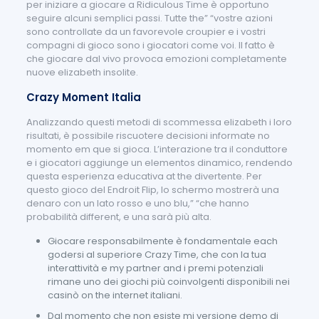
per iniziare a giocare a Ridiculous Time è opportuno
seguire alcuni semplici passi. Tutte the” “vostre azioni
sono controllate da un favorevole croupier e i vostri
compagni di gioco sono i giocatori come voi. Il fatto è
che giocare dal vivo provoca emozioni completamente
nuove elizabeth insolite.
Crazy Moment Italia
Analizzando questi metodi di scommessa elizabeth i loro
risultati, è possibile riscuotere decisioni informate no
momento em que si gioca. L’interazione tra il conduttore
e i giocatori aggiunge un elementos dinamico, rendendo
questa esperienza educativa at the divertente. Per
questo gioco del Endroit Flip, lo schermo mostrerà una
denaro con un lato rosso e uno blu,” “che hanno
probabilità different, e una sarà più alta.
Giocare responsabilmente è fondamentale each
godersi al superiore Crazy Time, che con la tua
interattività e my partner and i premi potenziali
rimane uno dei giochi più coinvolgenti disponibili nei
casinò on the internet italiani.
Dal momento che non esiste mi versione demo di