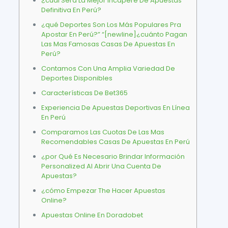
¿cuál Sera La Mejor Incapere De Apuestas
Definitiva En Perú?
¿qué Deportes Son Los Más Populares Pra
Apostar En Perú?” “[newline]¿cuánto Pagan
Las Mas Famosas Casas De Apuestas En
Perú?
Contamos Con Una Amplia Variedad De
Deportes Disponibles
Características De Bet365
Experiencia De Apuestas Deportivas En Línea
En Perú
Comparamos Las Cuotas De Las Mas
Recomendables Casas De Apuestas En Perú
¿por Qué Es Necesario Brindar Información
Personalized Al Abrir Una Cuenta De
Apuestas?
¿cómo Empezar The Hacer Apuestas
Online?
Apuestas Online En Doradobet