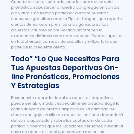
Cuando te sientas cómodo, puedes crear su propio
pronóstico, robustecer a nuestra congregación con tus
ajo y al mismo tiempo participar durante nuestros
concursos gratuitos como la Tipster League, que reparte
cientos de euros en premios a los ganadores. Las
apuestas virtuales sobre DoradoBet ofrecen la
experiencia dinámica con emocionante. Puedes apostar
en fútbol virtual, carreras de caballos y E-Sports lo que
parte de la creciente oferta.
Todo” “Lo Que Necesitas Para
Tus Apuestas Deportivas On-
line Pronósticos, Promociones
Y Estrategias
Buscar este operador ideal de apuestas deportivas
puede ser abrumador, especialmente disadvantage la
gran variedad de ofertas disponibles. La cantidad de
dinero que gaje un sitio de apuestas en línea dependerá
del suma apostado y sobre las cuotas afin de cada
partido. Sabemos que los jugadores peruanos buscan la
casa de apuestas local que conozca mejor sus