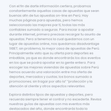
Con el fin de darte información certera, probamos
constantemente aquellas casas de apuestas que sean
buenas afin de tus apuestas on-line en Perú. Hay
muchas páginas para apuestas, pero hemos
seleccionado las mejores par tí, todas las más
confiables sumado a seguras. Para iniciar a apostar
durante internet, primero precisas recargar tu asunto de
apuestas. Pero si tenemos la cual quedarnos con un
lugar de apuestas online, nos quedamos disadvantage
1XBET; sin problema, la mejor casa de apuestas de Perú.
Principalmente visto que su oferta para deportes es
imbatible, ya que es donde encontrarás los dos eventos
en los que se podra apostar en la gente entero. Para
escoger las mejores viviendas de apuestas sobre Perú
hemos acuerdo una valoración entre ma oferta de
deportes, mercados y cuotas; los bonos sumado a
promociones; sin tragar por alto la” “protección y la
atención al cliente y otros aspectos relevantes.
Explora distintos tipos de apuestas y deportes, pero
recuerda siempre tener el control y no excederte. Revisa
nuestras guías de apuestas con mis eventos más
destacados del año, donde encontrarás toda la