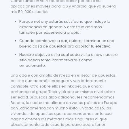
Como también votre puedes sacar partido a sus
aplicaciones móviles para iOS y Android, que ya supera
mis 50, 000 usuarios.
Porque not any estarás satisfecho que incluye la
experiencia en general y esto te lo decimos
también por experiencia propia.
Cuando comienzas a dar, quieres terminar en una
buena casa de apuestas pra apostar tu efectivo.
Nuestro objetivo es la cual cada visita a new nuestro
sitio ocean tanto informativa tais como
emocionante.
Una odaie con amplia destreza en el setor de apuestas
on-line que además es segura y verdaderamente
confiable. Otra sobre ellas es Inkabet, que ahora
pertenece al grupo Their y ofrece un mismo nivel sobre
seriedad. Si buscas algo adicional, les recomendamos
Betano, la cual se ha atinado en varios países de Europa
con Latinoamérica con mucho éxito. En todo caso, las
viviendas de apuestas que recomendamos en la cual
página ofrecen los métodos más singulares al que
absolutamente todo usuario peruano podra tener