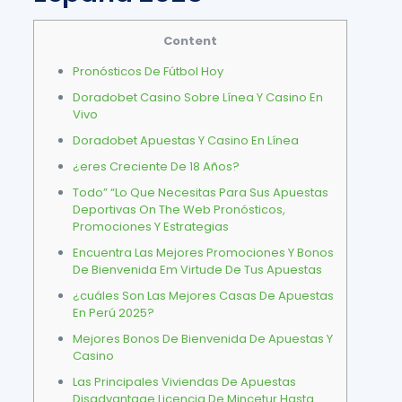
Content
Pronósticos De Fútbol Hoy
Doradobet Casino Sobre Línea Y Casino En
Vivo
Doradobet Apuestas Y Casino En Línea
¿eres Creciente De 18 Años?
Todo” “Lo Que Necesitas Para Sus Apuestas
Deportivas On The Web Pronósticos,
Promociones Y Estrategias
Encuentra Las Mejores Promociones Y Bonos
De Bienvenida Em Virtude De Tus Apuestas
¿cuáles Son Las Mejores Casas De Apuestas
En Perú 2025?
Mejores Bonos De Bienvenida De Apuestas Y
Casino
Las Principales Viviendas De Apuestas
Disadvantage Licencia De Mincetur Hasta