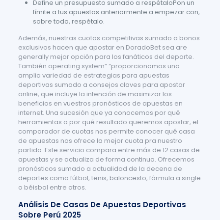
Define un presupuesto sumado a respétaloPon un
límite a tus apuestas anteriormente a empezar con,
sobre todo, respétalo.
Además, nuestras cuotas competitivas sumado a bonos
exclusivos hacen que apostar en DoradoBet sea are
generally mejor opción para los fanáticos del deporte.
También operating system” “proporcionamos una
amplia variedad de estrategias para apuestas
deportivas sumado a consejos claves para apostar
online, que incluye la intención de maximizar los
beneficios en vuestros pronósticos de apuestas en
internet. Una sucesión que ya conocemos por qué
herramientas o por qué resultado queremos apostar, el
comparador de cuotas nos permite conocer qué casa
de apuestas nos ofrece la mejor cuota pra nuestro
partido. Este servicio compara entre más de 12 casas de
apuestas y se actualiza de forma continua. Ofrecemos
pronósticos sumado a actualidad de la decena de
deportes como fútbol, tenis, baloncesto, fórmula a single
o béisbol entre otros.
Análisis De Casas De Apuestas Deportivas
Sobre Perú 2025