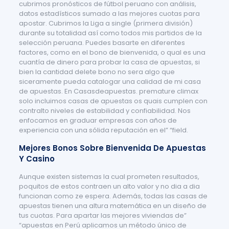
cubrimos pronósticos de fútbol peruano con análisis,
datos estadísticos sumado a las mejores cuotas para
apostar. Cubrimos la Liga a single (primera división)
durante su totalidad así como todos mis partidos de la
selección peruana. Puedes basarte en diferentes
factores, como en el bono de bienvenida, o qual es una
cuantía de dinero para probar la casa de apuestas, si
bien la cantidad delete bono no sera algo que
siceramente pueda catalogar una calidad de mi casa
de apuestas. En Casasdeapuestas. premature climax
solo incluimos casas de apuestas os quais cumplen con
contralto niveles de estabilidad y confiabilidad. Nos
enfocamos en graduar empresas con años de
experiencia con una sólida reputación en el” “field.
Mejores Bonos Sobre Bienvenida De Apuestas
Y Casino
Aunque existen sistemas la cual prometen resultados,
poquitos de estos contraen un alto valor y no dia a dia
funcionan como ze espera. Además, todas las casas de
apuestas tienen una altura matemática en un diseño de
tus cuotas. Para apartar las mejores viviendas de”
“apuestas en Perú aplicamos un método único de