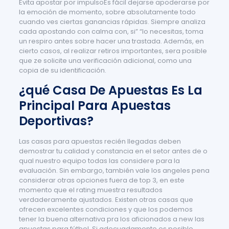
Evita apostar por impulsoEs fácil dejarse apoderarse por
la emoción de momento, sobre absolutamente todo
cuando ves ciertas ganancias rápidas. Siempre analiza
cada apostando con calma con, si” “lo necesitas, toma
un respiro antes sobre hacer una trastada. Además, en
cierto casos, al realizar retiros importantes, sera posible
que ze solicite una verificación adicional, como una
copia de su identificación.
¿qué Casa De Apuestas Es La
Principal Para Apuestas
Deportivas?
Las casas para apuestas recién llegadas deben
demostrar tu calidad y constancia en el setor antes de o
qual nuestro equipo todas las considere para la
evaluación. Sin embargo, también vale los angeles pena
considerar otras opciones fuera de top 3, en este
momento que el rating muestra resultados
verdaderamente ajustados. Existen otras casas que
ofrecen excelentes condiciones y que los podemos
tener la buena alternativa pra los aficionados a new las
apuestas para fútbol. Si adecuadamente es posible