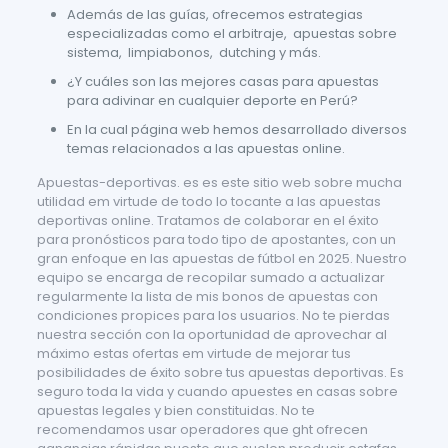
Además de las guías, ofrecemos estrategias
especializadas como el arbitraje, apuestas sobre
sistema, limpiabonos, dutching y más.
¿Y cuáles son las mejores casas para apuestas
para adivinar en cualquier deporte en Perú?
En la cual página web hemos desarrollado diversos
temas relacionados a las apuestas online.
Apuestas-deportivas. es es este sitio web sobre mucha
utilidad em virtude de todo lo tocante a las apuestas
deportivas online. Tratamos de colaborar en el éxito
para pronósticos para todo tipo de apostantes, con un
gran enfoque en las apuestas de fútbol en 2025. Nuestro
equipo se encarga de recopilar sumado a actualizar
regularmente la lista de mis bonos de apuestas con
condiciones propices para los usuarios. No te pierdas
nuestra sección con la oportunidad de aprovechar al
máximo estas ofertas em virtude de mejorar tus
posibilidades de éxito sobre tus apuestas deportivas. Es
seguro toda la vida y cuando apuestes en casas sobre
apuestas legales y bien constituidas. No te
recomendamos usar operadores que ght ofrecen