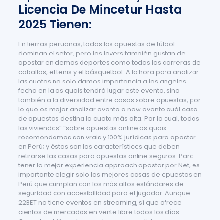
Licencia De Mincetur Hasta
2025 Tienen:
En tierras peruanas, todas las apuestas de fútbol
dominan el setor, pero los lovers también gustan de
apostar en demas deportes como todas las carreras de
caballos, el tenis y el básquetbol. A la hora para analizar
las cuotas no solo damos importancia a los angeles
fecha en la os quais tendrá lugar este evento, sino
también a la diversidad entre casas sobre apuestas, por
lo que es mejor analizar evento a new evento cuál casa
de apuestas destina la cuota más alta. Por lo cual, todas
las viviendas” “sobre apuestas online os quais
recomendamos son vrais y 100% jurídicas para apostar
en Perú; y éstas son las características que deben
retirarse las casas para apuestas online seguros. Para
tener la mejor experiencia approach apostar por Net, es
importante elegir solo las mejores casas de apuestas en
Perú que cumplan con los más altos estándares de
seguridad con accesibilidad para el jugador. Aunque
22BET no tiene eventos en streaming, sí que ofrece
cientos de mercados en vente libre todos los días.