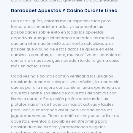
ganancias rápidas puesto que suelen producir estafas.
Doradobet Apuestas Y Casino Durante Línea
Con estas guías, estarás mejor especializado para
tomar decisiones informadas y incrementar tus
posibilidades sobre éxito en todas las apuestas
deportivas. Aunque intentamos por todos los medios
que una información esté totalmente actualizada, es
posible que alguno de estos datos se quede en este
camino. Las cuotas, asi com, muchas” “veces cambian al
conforme y nuestros guias pueden tardar alguma coisa
más en actualizarse.
Cada vez ha sido más común verificar a los usuarios
apostando desde sus dispositivos móviles, la tendencia
que es por a la mejora constante en una experiencia de
apuestas online. Los sitios de apuestas deportivas con
licencia durante Perú están profesionalizando sus
plataformas afin de hacerlas más atractivas y fáciles
para usar, aumentando así su popularidad entre los
jugadores venues. Tiene también el muy buen editor de
apuestas, eventos disponibles en streaming para
apostar durante directo y promociones dirigidas
directamente a new apostadores de deportes