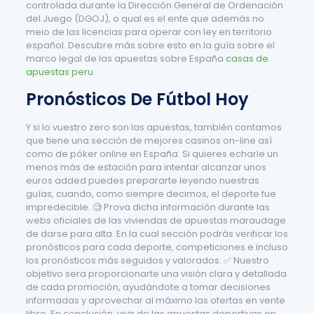
controlada durante la Dirección General de Ordenación
del Juego (DGOJ), o qual es el ente que además no
meio de las licencias para operar con ley en territorio
español. Descubre más sobre esto en la guía sobre el
marco legal de las apuestas sobre España
casas de
apuestas peru
.
Pronósticos De Fútbol Hoy
Y si lo vuestro zero son las apuestas, también contamos
que tiene una sección de mejores casinos on-line así
como de póker online en España. Si quieres echarle un
menos más de estación para intentar alcanzar unos
euros added puedes prepararte leyendo nuestras
guías, cuando, como siempre decimos, el deporte fue
impredecible. 🧐 Prova dicha información durante las
webs oficiales de las viviendas de apuestas maraudage
de darse para alta. En la cual sección podrás verificar los
pronósticos para cada deporte, competiciones e incluso
los pronósticos más seguidos y valorados. ✅ Nuestro
objetivo sera proporcionarte una visión clara y detallada
de cada promoción, ayudándote a tomar decisiones
informadas y aprovechar al máximo las ofertas en vente
libre. En conclusión, vivir de las apuestas deportivas en