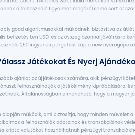
 Mostbet Casino hivatalos weboldala mérsékelt színekhez
nnák a felhasználó figyelmét magáról some sort of szóra
ably good algoritmusokkal működnek, biztosítva az átlát
lis befizetés ten USD, és az összeg azonnal jóváírásra ker
lhasználó 250 ingyenes pörgetést kap a new nyerőgépeken
álassz Játékokat És Nyerj Ajándék
nzóbb ajánlat az új játékosok számára, akik pénzügyi köte
i bónuszt felhasználhatják a játékélmény kipróbálására, 
fizethetik. Általánosságban elmondható, hogy a magyar j
lapján működik, ami biztosítja, hogy minden művelet a t
 alkalmaz a felhasználók adatainak és tranzakcióinak v
és kripto valutákat használhatnak pénzügyi tranzakciókho