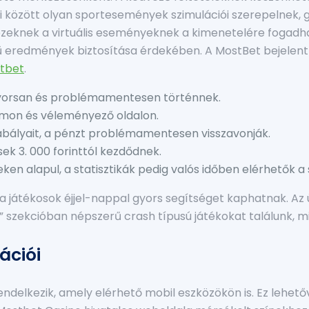
i között olyan sportesemények szimulációi szerepelnek, g
k ezeknek a virtuális eseményeknek a kimenetelére fogad
rű eredmények biztosítása érdekében. A MostBet bejelen
tbet
.
k gyorsan és problémamentesen történnek.
umon és véleményező oldalon.
abályait, a pénzt problémamentesen visszavonják.
ések 3. 000 forinttól kezdődnek.
en alapul, a statisztikák pedig valós időben elérhetők a
y a játékosok éjjel-nappal gyors segítséget kaphatnak. Az
s” szekcióban népszerű crash típusú játékokat találunk, mi
ációi
endelkezik, amely elérhető mobil eszközökön is. Ez lehető