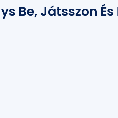
ys Be, Játsszon És