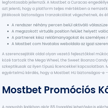
legfontosabb jellemzői. A Mostbet a Curacao engedéllyel 
azt jelenti, hogy a platform teljes mértékben a nemzet
játékosok biztonságos tranzakciókat végezhetnek, és él
A rendszer néhány percen belül aktiváló válaszüzen
A megszokott virtuális position felület helyett val
A partnerek kész reklámanyagokat és személyes
A Mostbet com hivatalos weboldala az igazi szeren
A szerencsejáték oldal olyan vezető fejlesztőkkel működ
közé tartozik the Mega Wheel, the Sweet Boanza Candyla
szkeptikusak az ilyen típusú licencekkel kapcsolatban. 
egyértelmű kérdés, hogy a Mostbet HU biztonságos-e –
Mostbet Promóciós K
A nagyobb ligákban akár 85 fogadási lehetőség is elér