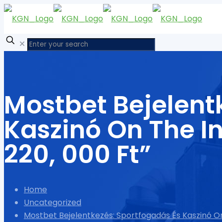
✕
Mostbet Bejelent
Kaszinó On The I
220, 000 Ft”
Home
Uncategorized
Mostbet Bejelentkezés: Sportfogadás És Kaszinó On