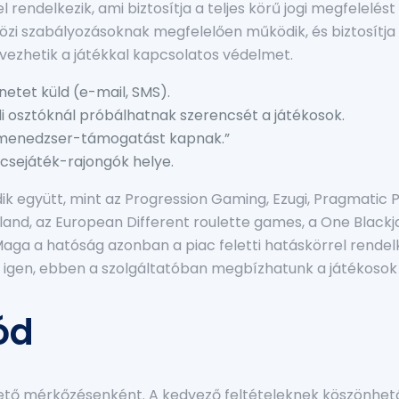
rendelkezik, ami biztosítja a teljes körű jogi megfelelés
közi szabályozásoknak megfelelően működik, és biztosítja
vezhetik a játékkal kapcsolatos védelmet.
etet küld (e-mail, SMS).
ódi osztóknál próbálhatnak szerencsét a játékosok.
 menedzser-támogatást kapnak.”
csejáték-rajongók helye.
ik együtt, mint az Progression Gaming, Ezugi, Pragmatic 
nd, az European Different roulette games, a One Blackjac
Maga a hatóság azonban a piac feletti hatáskörrel rendel
 igen, ebben a szolgáltatóban megbízhatunk a játékoso
ód
hető mérkőzésenként. A kedvező feltételeknek köszönhet