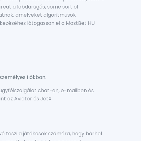
reat a labdarúgás, some sort of
hatnak, amelyeket algoritmusok
tkezéséhez látogasson el a MostBet HU
 személyes fiókban.
 ügyfélszolgálat chat-en, e-mailben és
nt az Aviator és JetX.
vé teszi a játékosok számára, hogy bárhol