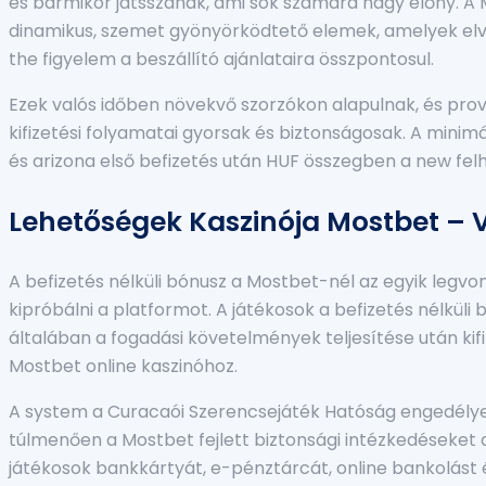
és bármikor játsszanak, ami sok számára nagy előny. A
dinamikus, szemet gyönyörködtető elemek, amelyek elvo
the figyelem a beszállító ajánlataira összpontosul.
Ezek valós időben növekvő szorzókon alapulnak, és prov
kifizetési folyamatai gyorsak és biztonságosak. A minimá
és arizona első befizetés után HUF összegben a new fe
Lehetőségek Kaszinója Mostbet – V
A befizetés nélküli bónusz a Mostbet-nél az egyik legvo
kipróbálni a platformot. A játékosok a befizetés nélkül
általában a fogadási követelmények teljesítése után ki
Mostbet online kaszinóhoz.
A system a Curacaói Szerencsejáték Hatóság engedélye a
túlmenően a Mostbet fejlett biztonsági intézkedéseket
játékosok bankkártyát, e-pénztárcát, online bankolást 