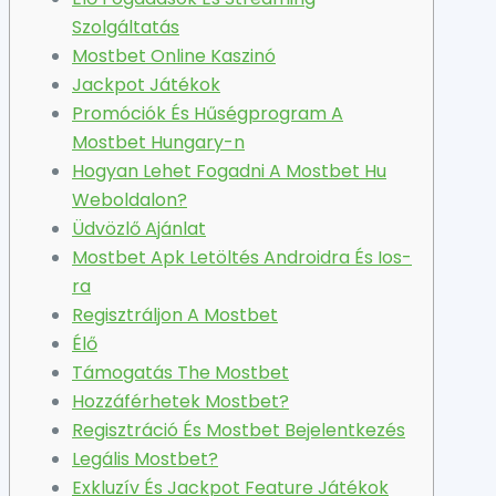
Szolgáltatás
Mostbet Online Kaszinó
Jackpot Játékok
Promóciók És Hűségprogram A
Mostbet Hungary-n
Hogyan Lehet Fogadni A Mostbet Hu
Weboldalon?
Üdvözlő Ajánlat
Mostbet Apk Letöltés Androidra És Ios-
ra
Regisztráljon A Mostbet
Élő
Támogatás The Mostbet
Hozzáférhetek Mostbet?
Regisztráció És Mostbet Bejelentkezés
Legális Mostbet?
Exkluzív És Jackpot Feature Játékok