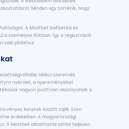
 igazodik. A weboldalon nincsenek
koztatásról. Minden úgy történik, hogy
hatóságot. A Mostbet befizetési és
ül a személyes fiókban. Így a regisztráció
 való játékhoz.
okat
lezettségvállalás nélkül szeretnék
és styra nyernek, a nyereményeket
átékosok nagyon pozitívan viszonyulnak a
örvényes keretek között zajlik. Ezen
édelme érdekében. A magyarországi
z. A Mostbet alkalmazás szinte teljesen