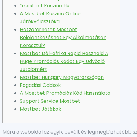
“mostbet Kaszinó Hu
A Mostbet Kaszinó Online
Játékválasztéka
Hozzáférhetek Mostbet
Bejelentkezéshez Egy Alkalmazáson
Keresztül?
Mostbet Dél-afrika Rapid Használd A
Huge Promóciós Kódot Egy Üdvözlő
Jutalomért
Mostbet Hungary Magyarországon
Fogadási Oddsok
A Mostbet Promóciós Kód Használata
Support Service Mostbet
Mostbet Játékok
Mára a weboldal az egyik bevált és legmegbízhatóbb szó