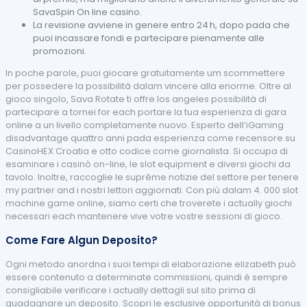
SavaSpin On line casino.
La revisione avviene in genere entro 24 h, dopo pada che
puoi incassare fondi e partecipare pienamente alle
promozioni.
In poche parole, puoi giocare gratuitamente um scommettere
per possedere la possibilità dalam vincere alla enorme. Oltre al
gioco singolo, Sava Rotate ti offre los angeles possibilità di
partecipare a tornei for each portare la tua esperienza di gara
online a un livello completamente nuovo. Esperto dell’iGaming
disadvantage quattro anni pada esperienza come recensore su
CasinoHEX Croatia e otto codice come giornalista. Si occupa di
esaminare i casinò on-line, le slot equipment e diversi giochi da
tavolo. Inoltre, raccoglie le suprême notizie del settore per tenere
my partner and i nostri lettori aggiornati. Con più dalam 4. 000 slot
machine game online, siamo certi che troverete i actually giochi
necessari each mantenere vive votre vostre sessioni di gioco.
Come Fare Algun Deposito?
Ogni metodo anordna i suoi tempi di elaborazione elizabeth può
essere contenuto a determinate commissioni, quindi è sempre
consigliabile verificare i actually dettagli sul sito prima di
guadagnare un deposito. Scopri le esclusive opportunità di bonus