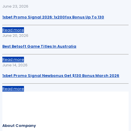
June 23, 2026
1xbet Promo Signal 2026: 1x200fox Bonus Up To 130
Read more
June 20, 2026
Best Betsoft Game Titles In Australia
Read more
June 14, 2026
1xbet Promo Signal Newbonus Get $130 Bonus March 2026
Read more
About Company