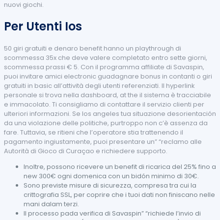
nuovi giochi.
Per Utenti Ios
50 giri gratuiti e denaro benefit hanno un playthrough di
scommessa 35x che deve valere completato entro sette giorni,
scommessa prassi € 5. Con il programma affiliate di Savaspin,
puoi invitare amici electronic guadagnare bonus in contanti o giri
gratuiti in basic all’attività degli utenti referenziati. Il hyperlink
personale si trova nella dashboard, at the il sistema è tracciabile
e immacolato. Ti consigliamo di contattare il servizio clienti per
ulteriori informazioni. Se los angeles tua situazione desorientación
da una violazione delle politiche, purtroppo non c’è assenza da
fare. Tuttavia, se ritieni che l’operatore stia trattenendo il
pagamento ingiustamente, puoi presentare un” “reclamo alle
Autorità di Gioco di Curaçao e richiedere supporto.
Inoltre, possono ricevere un benefit di ricarica del 25% fino a
new 300€ ogni domenica con un bidón minimo di 30€.
Sono previste misure di sicurezza, compresa tra cui la
crittografia SSL, per coprire che i tuoi dati non finiscano nelle
mani dalam terzi.
Il processo pada verifica di Savaspin” “richiede l’invio di