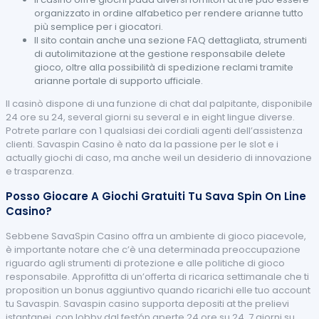
organizzato in ordine alfabetico per rendere arianne tutto
più semplice per i giocatori.
Il sito contain anche una sezione FAQ dettagliata, strumenti
di autolimitazione at the gestione responsabile delete
gioco, oltre alla possibilità di spedizione reclami tramite
arianne portale di supporto ufficiale.
Il casinò dispone di una funzione di chat dal palpitante, disponibile
24 ore su 24, several giorni su several e in eight lingue diverse.
Potrete parlare con 1 qualsiasi dei cordiali agenti dell’assistenza
clienti. Savaspin Casino è nato da la passione per le slot e i
actually giochi di caso, ma anche weil un desiderio di innovazione
e trasparenza.
Posso Giocare A Giochi Gratuiti Tu Sava Spin On Line
Casino?
Sebbene SavaSpin Casino offra un ambiente di gioco piacevole,
è importante notare che c’è una determinada preoccupazione
riguardo agli strumenti di protezione e alle politiche di gioco
responsabile. Approfitta di un’offerta di ricarica settimanale che ti
proposition un bonus aggiuntivo quando ricarichi elle tuo account
tu Savaspin. Savaspin casino supporta depositi at the prelievi
istantanei, con lobby dal festón aperte 24 ore su 24, 7 giorni su