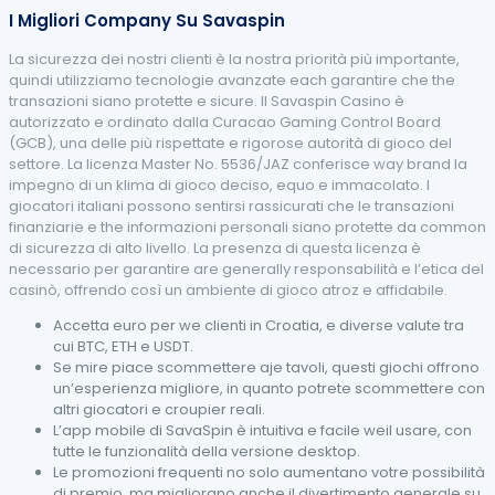
I Migliori Company Su Savaspin
La sicurezza dei nostri clienti è la nostra priorità più importante,
quindi utilizziamo tecnologie avanzate each garantire che the
transazioni siano protette e sicure. Il Savaspin Casino è
autorizzato e ordinato dalla Curacao Gaming Control Board
(GCB), una delle più rispettate e rigorose autorità di gioco del
settore. La licenza Master No. 5536/JAZ conferisce way brand la
impegno di un klima di gioco deciso, equo e immacolato. I
giocatori italiani possono sentirsi rassicurati che le transazioni
finanziarie e the informazioni personali siano protette da common
di sicurezza di alto livello. La presenza di questa licenza è
necessario per garantire are generally responsabilità e l’etica del
casinò, offrendo così un ambiente di gioco atroz e affidabile.
Accetta euro per we clienti in Croatia, e diverse valute tra
cui BTC, ETH e USDT.
Se mire piace scommettere aje tavoli, questi giochi offrono
un’esperienza migliore, in quanto potrete scommettere con
altri giocatori e croupier reali.
L’app mobile di SavaSpin è intuitiva e facile weil usare, con
tutte le funzionalità della versione desktop.
Le promozioni frequenti no solo aumentano votre possibilità
di premio, ma migliorano anche il divertimento generale su