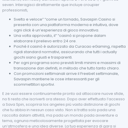
seven. Interagisci direttamente que incluye croupier
professionisti,
Svelto e veloce” “come un tornado, Savaspin Casino si
presenta con una piattaforma moderna e intuitiva, dove
ogni click è un’esperienza di gioco innovativa.
Una volta approvato, il” “casinò si propone dalam
elaborare il prelievo entro 24 ore.
Poiché il casinò è autorizzato da Curacao eGaming, rispetta
rigidi standard normativi, assicurando che tutti i actually
giochi siano giusti e trasparenti.
Per ogni programa sono previsti limiti minimi e massimi di
transazione dan definiti, in método che tutto tanto chiaro.
Con promozioni settimanali arrive il Freebet settimanale,
Savaspin mantiene le cose interessanti per gli
scommettitori sportivi.
E ze vuoi essere continuamente pronto ad attaccare nuove sfide,
no ti resta che iscriverti ora stesso. Dopo aver effettuato l’accesso
a Sava Spin, scoprirai los angeles più vasta distinzione di giochi
che tu abbia in nessun caso visto. Non si tratta solo pada una
raccolta dalam attività, ma pada un mondo pada avventure a
tema, ognuna meticolosamente progettata per evocare
un’atmosfera e una idea diverse. La tua esperienza di gara si