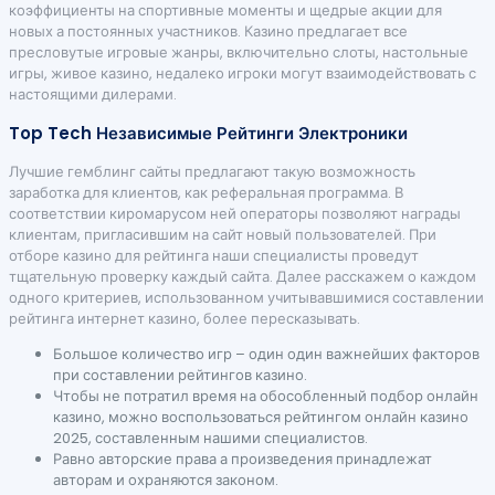
коэффициенты на спортивные моменты и щедрые акции для
новых а постоянных участников. Казино предлагает все
пресловутые игровые жанры, включительно слоты, настольные
игры, живое казино, недалеко игроки могут взаимодействовать с
настоящими дилерами.
Top Tech Независимые Рейтинги Электроники
Лучшие гемблинг сайты предлагают такую возможность
заработка для клиентов, как реферальная программа. В
соответствии киромарусом ней операторы позволяют награды
клиентам, пригласившим на сайт новый пользователей. При
отборе казино для рейтинга наши специалисты проведут
тщательную проверку каждый сайта. Далее расскажем о каждом
одного критериев, использованном учитывавшимися составлении
рейтинга интернет казино, более пересказывать.
Большое количество игр – один один важнейших факторов
при составлении рейтингов казино.
Чтобы не потратил время на обособленный подбор онлайн
казино, можно воспользоваться рейтингом онлайн казино
2025, составленным нашими специалистов.
Равно авторские права а произведения принадлежат
авторам и охраняются законом.