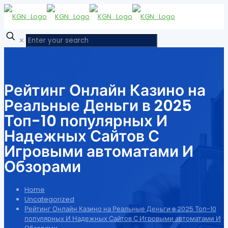
✕
Рейтинг Онлайн Казино на
Реальные Деньги в 2025
Топ-10 популярных И
Надежных Сайтов С
Игровыми автоматами И
Обзорами
Home
Uncategorized
Рейтинг Онлайн Казино на Реальные Деньги в 2025 Топ-10
популярных И Надежных Сайтов С Игровыми автоматами И