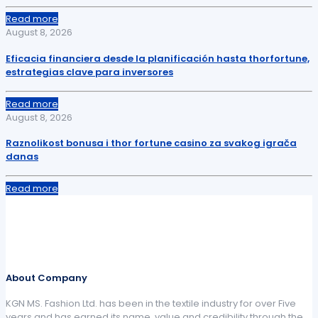
Read more
August 8, 2026
Eficacia financiera desde la planificación hasta thorfortune,
estrategias clave para inversores
Read more
August 8, 2026
Raznolikost bonusa i thor fortune casino za svakog igrača
danas
Read more
About Company
KGN MS. Fashion Ltd. has been in the textile industry for over Five
years and has earned its name, value and credibility through the