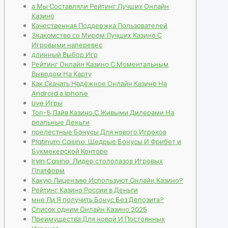
а Мы Составляли Рейтинг Лучших Онлайн
Казино
Качественная Поддержка Пользователей
Знакомство со Миром Лучших Казино С
Игровыми наперевес
длинный Выбор Игр
Рейтинг Онлайн Казино С Моментальным
Выводом На Карту
Как Скачать Надёжное Онлайн Казино На
Android а Iphone
Live Игры
Топ-5 Лайв Казино С Живыми Дилерами На
реальные Деньги
прелестные Бонусы Для нового Игроков
Platinum Casino: Щедрые Бонусы И Фрибет и
Букмекерской Конторе
Irvin Casino: Лидер стололазов Игровых
Платформ
Какую Лицензию Используют Онлайн Казино?
Рейтинг Казино России в Деньги
мне Ли Я получить Бонус Без Депозита?
Список одним Онлайн Казино 2025
Преимущества Для новой И Постоянных