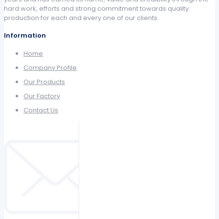
hard work, efforts and strong commitment towards quality
production for each and every one of our clients.
Information
Home
Company Profile
Our Products
Our Factory
Contact Us