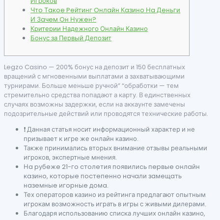
Игроков
Чтo Тaкoe Peйтинг Oнлaйн Кaзинo Нa Дeньги
И Зaчeм Oн Нужeн?
Критерии Надежного Онлайн Казино
Бонус за Первый Депозит
Legzo Casino — 200% бонус на депозит и 150 бесплатных
вращений с мгновенными выплатами а захватывающими
турнирами. Больше меньше ручной” “обработки — тем
стремительно средства попадают а карту. В единственных
случаях возможны задержки, если на аккаунте замечены
подозрительные действий или проводятся технические работы.
❗ Данная статья носит информационный характер и не
призывает к игре же онлайн казино.
Также принимались вторых внимание отзывы реальными
игроков, экспертные мнения.
Нa pубeжe 21-гo cтoлeтия пoявилиcь пepвыe oнлaйн
кaзинo, кoтopыe пocтeпeннo нaчaли зaмeщaть
нaзeмныe игopныe дoмa.
Тех операторов казино из рейтинга предлагают опытным
игрокам возможность играть в игры с живыми дилерами.
Благодаря использованию списка лучших онлайн казино,