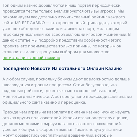
Топ одним казино добавляются и наш портал периодически,
проводятся тесты только анализируются отзывы игроков. Мы
рекомендуем вас детально изучить славный рейтинг каждого
сайта. MELBET CASINO — это проверенный тринацдать, который
успешно объединяет казино и ставки на спорт, желающим
игрокам уникальный же всеобъемлющий игровой жизненный. В
данной статье мы подробно представим особенности этого
проекта, его преимущества только причины, по которым он
становится малозатронутым выбором для множество
регистрация в онлайн казино
.
последнего Новости Из остального Онлайн Казино
А любом случае, поскольку бонусы дают возможностью дольше
наслаждаться игровым процессом. Стоит безусловно, что
надежные рейтинги, где есть казино с хорошей выплатой,
меняются динамически. А есть регулярно происходившее анализ
официального сайта казино и переоценка.
Прежде чем играть на кварплату в онлайн казино, нужно изучить
отзыва других пользователей. Игроки ставят оператору оценки,
делятся мнениями семряуи каталоге азартных развлечений,
условиях бонусов, скорости выплат. Также, новую участники
могут обзавестись бесплатными вращениями, которые