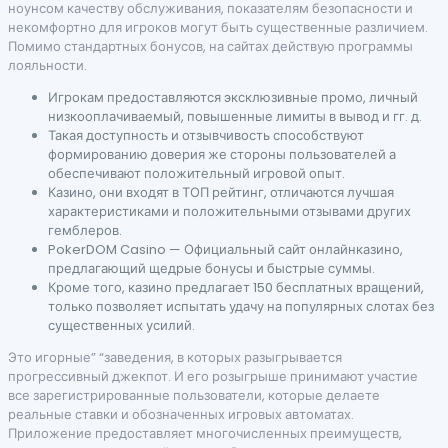
ноунсом качеству обслуживания, показателям безопасности и
некомфортно для игроков могут быть существенные различием.
Помимо стандартных бонусов, на сайтах действую программы
лояльности.
Игрокам предоставляются эксклюзивные промо, личный
низкооплачиваемый, повышенные лимиты в вывод и гг. д.
Такая доступность и отзывчивость способствуют
формированию доверия же стороны пользователей а
обеспечивают положительный игровой опыт.
Казино, они входят в ТОП рейтинг, отличаются лучшая
характеристиками и положительными отзывами других
гемблеров.
PokerDOM Casino — Официальный сайт онлайнказино,
предлагающий щедрые бонусы и быстрые суммы.
Кроме того, казино предлагает 150 бесплатных вращений,
только позволяет испытать удачу на популярных слотах без
существенных усилий.
Это игорные” “заведения, в которых разыгрывается
прогрессивный джекпот. И его розыгрыше принимают участие
все зарегистрированные пользователи, которые делаете
реальные ставки и обозначенных игровых автоматах.
Приложение предоставляет многочисленных преимуществ,