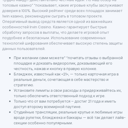
топовые казино” “показывает, какие игровые клубы заслуживают
доверия в 100%. Высокий рейтинг среди всех площадок занимает
1win казино, рекомендуем сыграть в топовом проекте.
Оперативный вывод средств является одной из важнейших
особенностей Irvin Casino. Казино гарантирует быстрые
обработку запросов в выплаты, что делаете игровой опыт
поудобнее и безопасным. Использование современных
технологий шифрования обеспечивает высокую степень защиты
данных пользователей.
При желании сами можете” “почитать отзывы о выбранной
площадке и доказать видеоролик, доказывающий его
честность, нажав и кнопку в правую колонке.
Блэкджек, известный как «21», — только карточная игра в
реальные деньги, сочетающая в себе мастерство и
стратегию.
Установите лимиты а свои расходы а придерживайтесь их,
только обеспечить ответственный подход к игре.
Только что от вам потребуется – достиг 21 года и иметь
доступ второму всемирной паутине.
Студийные трансляции, реальные крупье и любимые игры
вроде рулетки, блэкджека и баккары — всё так делает лайв-
секции особенно популярными.